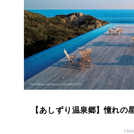
】
憧
れ
の
星
空
露
天
風
呂
と
【あしずり温泉郷】憧れの
海
に
TRA