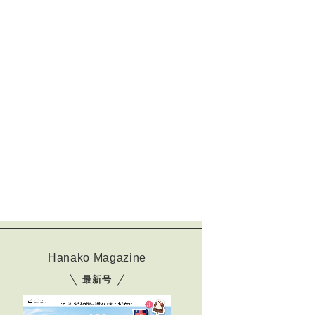
Hanako Magazine
最新号