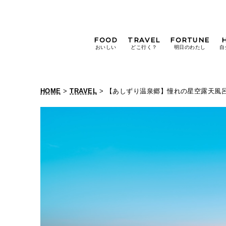
FOOD
TRAVEL
FORTUNE
おいしい
どこ行く？
明日のわたし
自
[12星座別] Weekly
Holoscope
HOME
>
TRAVEL
> 【あしずり温泉郷】憧れの星空露天風
[12星座別] Monthly
【
Holoscope
#手土産
#シュークリーム
#パン
あ
女神まり愛の
タロットメッセージ
し
#京都
[算命学] 星読みハナコの月巡
ず
り
温
泉
郷