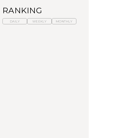
RANKING
DAILY
WEEKLY
MONTHLY
暑いから食べたくな
【東京近郊】日帰りひ
「来たぞ、トイトレ」|
る。わざわざ行きたい
とり旅スポット5選｜館
弘中綾香の「純度
ラーメン13選｜プロが
山、前橋、日光など
100%」～第141回～
選ぶベスト3、大井町の
人気店、ご当地ラーメ
TRAVEL
LEARN
FOOD
ン
No.1259『北海道 おい
No.1259『北海道 おい
【あんこ】一度は食べ
しく遊ぶ、夏のご褒美
しく遊ぶ、夏のご褒美
たい名店13選｜どら焼
旅。』
旅。』
き・おはぎほか
FOOD
いつもの食卓を格上げ
【東京近郊】日帰りひ
「来たぞ、トイトレ」|
する、夏の新定番「ホ
とり旅スポット5選｜館
弘中綾香の「純度
ワイトビール」で乾
山、前橋、日光など
100%」～第141回～
杯！｜料理家・長谷川
あかりさんの気取らな