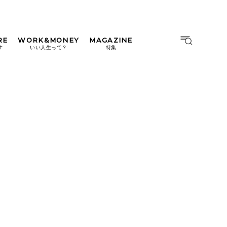
RE
WORK&MONEY
MAGAZINE
MAGAZINE
MOOK
す
いい人生って？
特集
2026年9月号「北海道 おいし
く遊ぶ、夏のご褒美旅。」
2026年8月号『お茶の時間で
す。』
日本橋
#中目黒
#吉祥寺
#横浜
2026年7月号「鎌倉 ローカル
が 教えてくれた 本当の歩き
方。」
2026年6月号「大銀座 トレン
ドが生まれる 新しい一流店
へ。」
2026年5月号「“大好き”に出
会いに。韓国」
2026年4月号「未来をつくる、