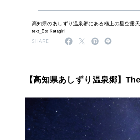
浮
か
ぶ
高知県のあしずり温泉郷にある極上の星空露
text_Eto Katagiri
レ
SHARE
ス
ト
ラ
ン
【高知県あしずり温泉郷】TheMan