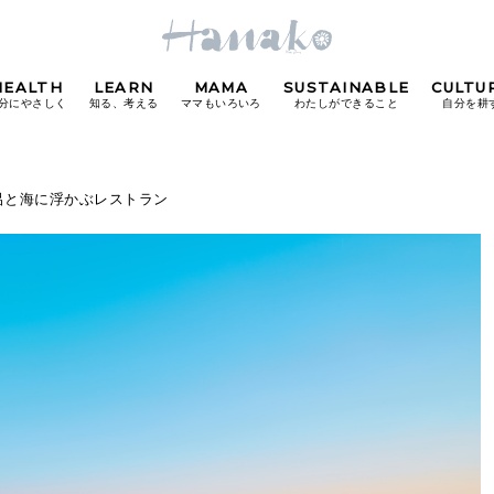
HEALTH
LEARN
MAMA
SUSTAINABLE
CULTU
分にやさしく
知る、考える
ママもいろいろ
わたしができること
自分を耕
POPULAR TAGS
呂と海に浮かぶレストラン
#カフェ
#朝ごはん
#開運
#東京駅
#銀座
#
り
FOLLOW US!