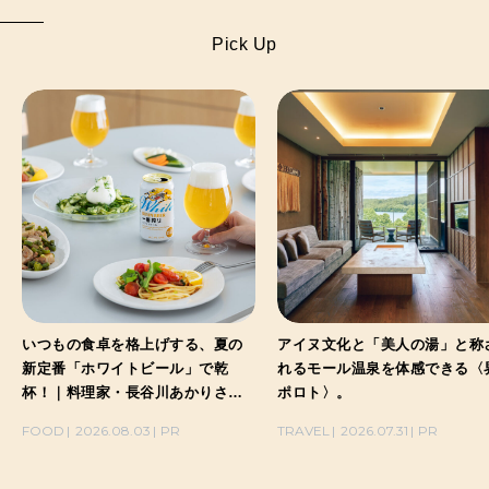
Pick Up
いつもの食卓を格上げする、夏の
アイヌ文化と「美人の湯」と称
新定番「ホワイトビール」で乾
れるモール温泉を体感できる〈
杯！｜料理家・長谷川あかりさん
ポロト〉。
の気取らないおもてなし。
FOOD
2026.08.03
PR
TRAVEL
2026.07.31
PR