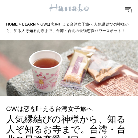
どこ行く？
HOME
>
LEARN
> GWは恋を叶える台湾女子旅へ 人気縁結びの神様か
FORTUNE
ら、知る人ぞ知るお寺まで。台湾・台北の最強恋愛パワースポット！
明日のわたし
[12星座別] Weekly Holoscope
HEALTH
[12星座別] Monthly Love Holoscope
自分にやさしく
女神まり愛のタロットメッセージ
LEARN
算命学がわかる今月のあなた
知る、考える
GWは恋を叶える台湾女子旅へ
人気縁結びの神様から、知る
MAMA
ママもいろいろ
人ぞ知るお寺まで。台湾・台