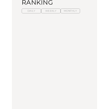
RANKING
DAILY
WEEKLY
MONTHLY
【福島】わざわざ食べに
暑いから食べたくなる。
「来たぞ、トイトレ」|
行きたいご当地グルメ23
わざわざ行きたいラーメ
弘中綾香の「純度
選｜ラーメン、餃子、そ
ン13選｜プロが選ぶベス
100%」～第141回～
ばほか
ト3、大井町の人気店、
ご当地ラーメン
FOOD
LEARN
FOOD
【東京近郊】日帰りひと
【東京近郊】日帰りひと
【あんこ】一度は食べた
り旅スポット5選｜館
り旅スポット5選｜館
い名店13選｜どら焼き・
山、前橋、日光など
山、前橋、日光など
おはぎほか
TRAVEL
TRAVEL
FOOD
【福島】わざわざ食べに
「来たぞ、トイトレ」|
「来たぞ、トイトレ」|
行きたいご当地グルメ23
弘中綾香の「純度
弘中綾香の「純度
選｜ラーメン、餃子、そ
100%」～第141回～
100%」～第141回～
ばほか
LEARN
FOOD
LEARN