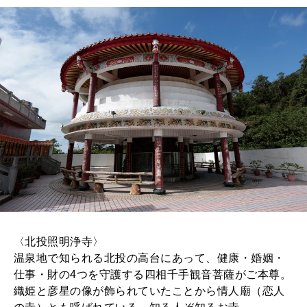
〈北投照明浄寺〉
温泉地で知られる北投の高台にあって、健康・婚姻・
仕事・財の4つを守護する四相千手観音菩薩がご本尊。
織姫と彦星の像が飾られていたことから情人廟（恋人