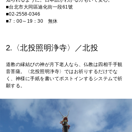
■台北市大同區迪化街一段61號
■02-2558-0346
■7：00～19：30 無休
2.〈北投照明浄寺〉／北投
道教の縁結びの神が月下老人なら、仏教は四相千手観
音菩薩。〈北投照明浄寺〉ではお祈りするだけでな
く、神様に手紙を書いてポストインするシステムで祈
願する。