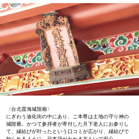
〈台北霞海城隍廟〉
にぎわう迪化街の中にあり、ご本尊は土地の守り神の
城隍爺。かつて参拝者が寄付した月下老人にお参りし
て、縁結びが叶ったという口コミが広がり、縁結びで
知られるように。日本語がわかる方もいて安心。