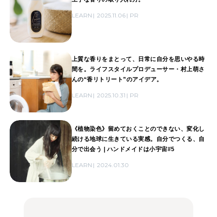
LEARN
2025.11.06
PR
上質な香りをまとって、日常に自分を思いやる時
間を。ライフスタイルプロデューサー・村上萌さ
んの“香リトリート”のアイデア。
LEARN
2025.10.31
PR
《植物染色》留めておくことのできない、変化し
続ける地球に生きている実感。自分でつくる、自
分で出会う | ハンドメイドは小宇宙#5
LEARN
2024.01.30