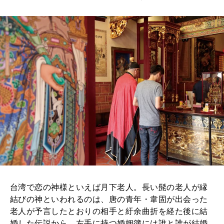
2026年8月号『お茶の時間です。』
MAGAZINE
MOOK
2026年7月号「鎌倉 ローカルが 教えてくれた 本当の歩き方。」
2026年6月号「大銀座 トレンドが生まれる 新しい一流店へ。」
FOLLOW US!
2026年5月号「“大好き”に出会いに。韓国」
2026年4月号「未来をつくる、学びの教科書。」
2026年3月号「スイーツ予想図 2026」
2026年2月号「良運を掴む 新・開運術。」
2026年1月号「猫がいれば、幸せ」
台湾で恋の神様といえば月下老人。長い髭の老人が縁
2025年12月号「お酒の新常識。」
結びの神といわれるのは、唐の青年・韋固が出会った
老人が予言したとおりの相手と紆余曲折を経た後に結
婚した伝説から。左手に持つ婚姻簿には誰と誰が結婚