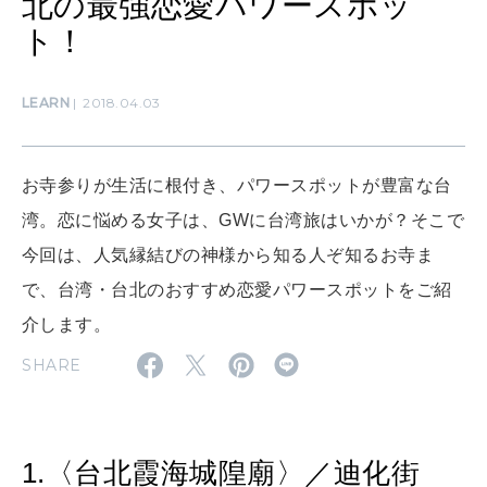
北の最強恋愛パワースポッ
ト！
SUSTAINABLE
わたしができること
LEARN
2018.04.03
CULTURE
自分を耕す
お寺参りが生活に根付き、パワースポットが豊富な台
湾。恋に悩める女子は、GWに台湾旅はいかが？そこで
今回は、人気縁結びの神様から知る人ぞ知るお寺ま
WORK&MONEY
いい人生って？
で、台湾・台北のおすすめ恋愛パワースポットをご紹
介します。
SHARE
MAGAZINE
特集
2026年9月号「北海道 おいしく遊ぶ、夏のご褒美旅。」
1.〈台北霞海城隍廟〉／迪化街