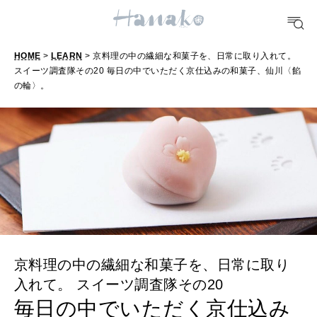
TRAVEL
HOME
>
LEARN
> 京料理の中の繊細な和菓子を、日常に取り入れて。
どこ行く？
スイーツ調査隊その20 毎日の中でいただく京仕込みの和菓子、仙川〈餡
の輪〉。
FORTUNE
明日のわたし
[12星座別] Weekly Holoscope
HEALTH
[12星座別] Monthly Love Holoscope
自分にやさしく
女神まり愛のタロットメッセージ
京料理の中の繊細な和菓子を、日常に取り
LEARN
算命学がわかる今月のあなた
知る、考える
入れて。 スイーツ調査隊その20
毎日の中でいただく京仕込み