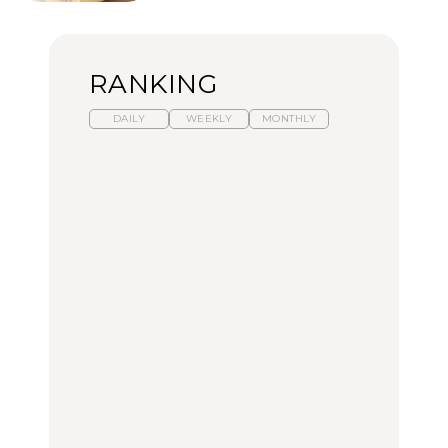
RANKING
DAILY
WEEKLY
MONTHLY
【福島】わざわざ食べに
暑いから食べたくなる。
「来たぞ、トイトレ」|
行きたいご当地グルメ23
わざわざ行きたいラーメ
弘中綾香の「純度
選｜ラーメン、餃子、そ
ン13選｜プロが選ぶベス
100%」～第141回～
ばほか
ト3、大井町の人気店、
ご当地ラーメン
FOOD
LEARN
FOOD
【東京近郊】日帰りひと
【東京近郊】日帰りひと
【あんこ】一度は食べた
り旅スポット5選｜館
り旅スポット5選｜館
い名店13選｜どら焼き・
山、前橋、日光など
山、前橋、日光など
おはぎほか
TRAVEL
TRAVEL
FOOD
【福島】わざわざ食べに
「来たぞ、トイトレ」|
「来たぞ、トイトレ」|
行きたいご当地グルメ23
弘中綾香の「純度
弘中綾香の「純度