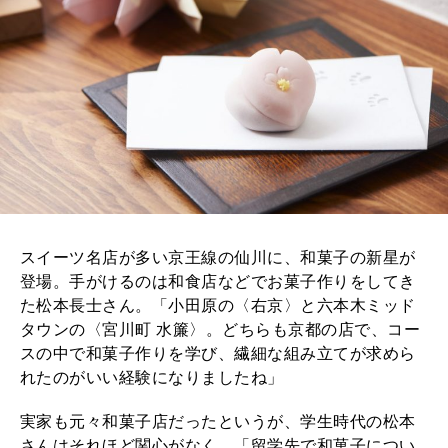
2026年9月号「北海道 おいしく遊ぶ、夏のご褒美旅。」
2026年8月号『お茶の時間です。』
MAGAZINE
MOOK
2026年7月号「鎌倉 ローカルが 教えてくれた 本当の歩き方。」
2026年6月号「大銀座 トレンドが生まれる 新しい一流店へ。」
FOLLOW US!
2026年5月号「“大好き”に出会いに。韓国」
スイーツ名店が多い京王線の仙川に、和菓子の新星が
登場。手がけるのは和食店などでお菓子作りをしてき
2026年4月号「未来をつくる、学びの教科書。」
た松本長士さん。「小田原の〈右京〉と六本木ミッド
タウンの〈宮川町 水簾〉。どちらも京都の店で、コー
2026年3月号「スイーツ予想図 2026」
スの中で和菓子作りを学び、繊細な組み立てが求めら
れたのがいい経験になりましたね」
2026年2月号「良運を掴む 新・開運術。」
実家も元々和菓子店だったというが、学生時代の松本
2026年1月号「猫がいれば、幸せ」
さんはそれほど関心がなく、「留学先で和菓子につい