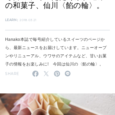
の和菓子、仙川〈餡の輪〉。
MAMA
ママもいろいろ
LEARN
2018.03.21
SUSTAINABLE
わたしができること
Hanako本誌で毎号紹介しているスイーツのページか
ら、最新ニュースをお届けしています。ニューオープ
ンやリニューアル、ウワサのアイテムなど、甘いお菓
CULTURE
自分を耕す
子の情報をお楽しみに! 今回は仙川の〈餡の輪〉。
SHARE
WORK&MONEY
いい人生って？
MAGAZINE
特集