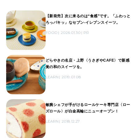
【新発売】次に来るのは“食感”です。「ふわっと
ろっパキッ」なセブン‐イレブンスイーツ。
FOOD
2026.01.30
PR
どらやきの名店・上野〈うさぎやCAFE〉で新感
覚の和のスイーツを。
LEARN
2019.01.08
敏腕シェフが手がけるロールケーキ専門店〈ロー
ズロール〉が白金高輪にニューオープン！
LEARN
2018.12.27