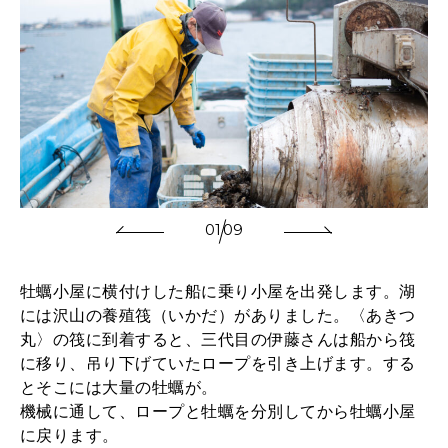
01
09
牡蠣小屋に横付けした船に乗り小屋を出発します。湖
には沢山の養殖筏（いかだ）がありました。〈あきつ
丸〉の筏に到着すると、三代目の伊藤さんは船から筏
に移り、吊り下げていたロープを引き上げます。する
とそこには大量の牡蠣が。
機械に通して、ロープと牡蠣を分別してから牡蠣小屋
に戻ります。