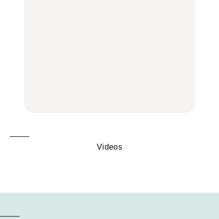
リアのおすすめスポット
く遊ぶ、夏のご褒美
く遊ぶ、夏のご褒美
｜吉祥寺、西荻窪、代々
旅。』
旅。』
木上原、下北沢ほか
FOOD
いつもの食卓を格上げす
【2026年最新】横浜の絶
行列に並んででも食べる
る、夏の新定番「ホワイ
品ランチ29選｜横浜駅周
べし！喜多方ラーメンの
トビール」で乾杯！｜料
辺、みなとみらい、横浜
名店3選
理家・長谷川あかりさん
中華街、和食、洋食ほか
の気取らないおもてな
FOOD
FOOD | PR
FOOD
し。
Videos