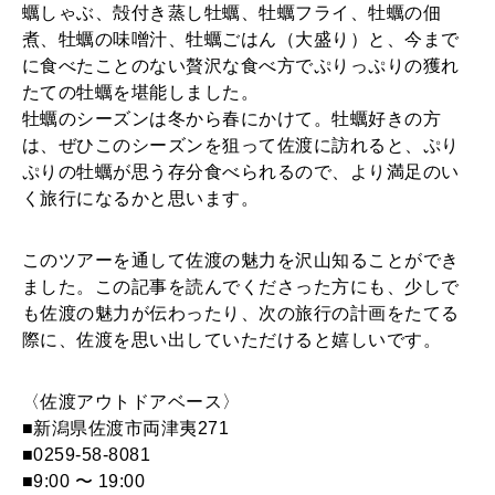
蠣しゃぶ、殻付き蒸し牡蠣、牡蠣フライ、牡蠣の佃
煮、牡蠣の味噌汁、牡蠣ごはん（大盛り）と、今まで
に食べたことのない贅沢な食べ方でぷりっぷりの獲れ
たての牡蠣を堪能しました。
牡蠣のシーズンは冬から春にかけて。牡蠣好きの方
は、ぜひこのシーズンを狙って佐渡に訪れると、ぷり
ぷりの牡蠣が思う存分食べられるので、より満足のい
く旅行になるかと思います。
このツアーを通して佐渡の魅力を沢山知ることができ
ました。この記事を読んでくださった方にも、少しで
も佐渡の魅力が伝わったり、次の旅行の計画をたてる
際に、佐渡を思い出していただけると嬉しいです。
〈佐渡アウトドアベース〉
■新潟県佐渡市両津夷271
■0259-58-8081
■9:00 〜 19:00