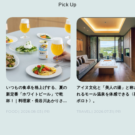
Pick Up
いつもの食卓を格上げする、夏の
アイヌ文化と「美人の湯」と称
新定番「ホワイトビール」で乾
れるモール温泉を体感できる〈
杯！｜料理家・長谷川あかりさん
ポロト〉。
の気取らないおもてなし。
FOOD
2026.08.03
PR
TRAVEL
2026.07.31
PR