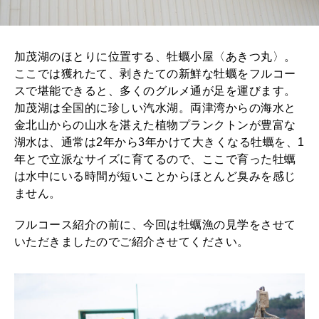
加茂湖のほとりに位置する、牡蠣小屋〈あきつ丸〉。
ここでは獲れたて、剥きたての新鮮な牡蠣をフルコー
スで堪能できると、多くのグルメ通が足を運びます。
加茂湖は全国的に珍しい汽水湖。両津湾からの海水と
金北山からの山水を湛えた植物プランクトンが豊富な
湖水は、通常は2年から3年かけて大きくなる牡蠣を、1
年とで立派なサイズに育てるので、ここで育った牡蠣
は水中にいる時間が短いことからほとんど臭みを感じ
ません。
フルコース紹介の前に、今回は牡蠣漁の見学をさせて
いただきましたのでご紹介させてください。