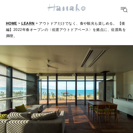
[12星座別] Weekly Holoscope
HEALTH
HOME
>
LEARN
> アウトドアだけでなく、食や観光も楽しめる。 【後
[12星座別] Monthly Love Holoscope
自分にやさしく
編】2022年春オープンの〈佐渡アウトドアベース〉を拠点に、佐渡島を
満喫。
女神まり愛のタロットメッセージ
LEARN
算命学がわかる今月のあなた
知る、考える
MAMA
ママもいろいろ
SUSTAINABLE
わたしができること