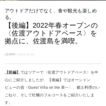
CULTURE
アウトドアだけでなく、食や観光も楽しめ
自分を耕す
る。
【後編】2022年春オープンの
WORK&MONEY
〈佐渡アウトドアベース〉を
いい人生って？
拠点に、佐渡島を満喫。
MAGAZINE
LEARN
2022.01.20
特集
2026年9月号「北海道 おいしく遊ぶ、夏のご褒美旅。」
【前編】
ではツアーで〈佐渡アウトドアベース〉を中
心にご紹介しましたが、【後編】ではオーシャン
2026年8月号『お茶の時間です。』
ビューの宿〈Guest Villa on the 美一〉、郷土料理のい
MAGAZINE
MOOK
2026年7月号「鎌倉 ローカルが 教えてくれた 本当の歩き方。」
ごねり、そして牡蠣のフルコースをご紹介いたしま
す。
2026年6月号「大銀座 トレンドが生まれる 新しい一流店へ。」