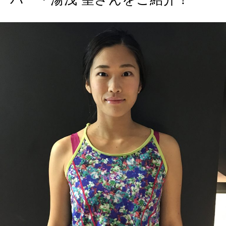
2026年8月号『お茶の時間です。』
MAGAZINE
MOOK
2026年7月号「鎌倉 ローカルが 教えてくれた 本当の歩き方。」
2026年6月号「大銀座 トレンドが生まれる 新しい一流店へ。」
FOLLOW US!
2026年5月号「“大好き”に出会いに。韓国」
2026年4月号「未来をつくる、学びの教科書。」
2026年3月号「スイーツ予想図 2026」
2026年2月号「良運を掴む 新・開運術。」
2026年1月号「猫がいれば、幸せ」
2025年12月号「お酒の新常識。」