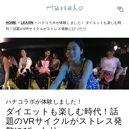
TRAVEL
どこ行く？
HOME
>
LEARN
> ハナコラボが体験しました！ ダイエットも楽しむ時
代！話題のVRサイクルがストレス発散にぴったり
FORTUNE
明日のわたし
[12星座別] Weekly Holoscope
HEALTH
[12星座別] Monthly Love Holoscope
自分にやさしく
女神まり愛のタロットメッセージ
LEARN
算命学がわかる今月のあなた
知る、考える
ハナコラボが体験しました！
ダイエットも楽しむ時代！話
MAMA
題のVRサイクルがストレス発
ママもいろいろ