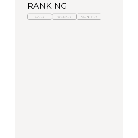
RANKING
DAILY
WEEKLY
MONTHLY
暑いから食べたくなる。
【東京近郊】日帰りひと
「来たぞ、トイトレ」|
わざわざ行きたいラーメ
り旅スポット5選｜館
弘中綾香の「純度
ン13選｜プロが選ぶベス
山、前橋、日光など
100%」～第141回～
ト3、大井町の人気店、
ご当地ラーメン
TRAVEL
LEARN
FOOD
No.1259『北海道 おいし
No.1259『北海道 おいし
【あんこ】一度は食べた
く遊ぶ、夏のご褒美
く遊ぶ、夏のご褒美
い名店13選｜どら焼き・
旅。』
旅。』
おはぎほか
FOOD
いつもの食卓を格上げす
【東京近郊】日帰りひと
「来たぞ、トイトレ」|
る、夏の新定番「ホワイ
り旅スポット5選｜館
弘中綾香の「純度
トビール」で乾杯！｜料
山、前橋、日光など
100%」～第141回～
理家・長谷川あかりさん
の気取らないおもてな
FOOD | PR
TRAVEL
LEARN
し。