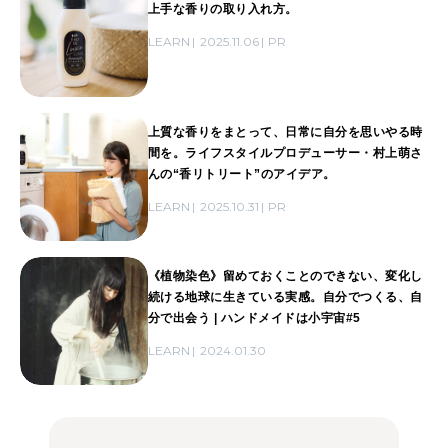
上手な香りの取り入れ方。
LEARN
2025.11.06
PR
上質な香りをまとって、日常に自分を思いやる時
間を。ライフスタイルプロデューサー・村上萌さ
んの“香リトリート”のアイデア。
LEARN
2025.10.31
PR
《植物染色》留めておくことのできない、変化し
続ける地球に生きている実感。自分でつくる、自
分で出会う | ハンドメイドは小宇宙#5
LEARN
2024.01.30