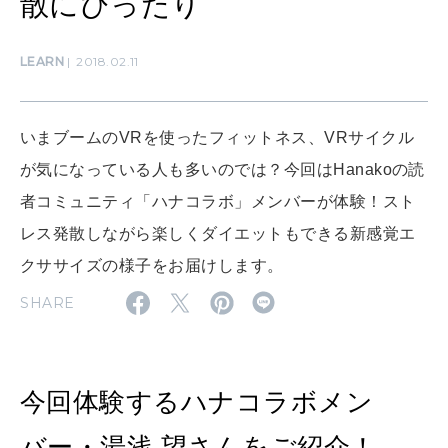
散にぴったり
SUSTAINABLE
LEARN
2018.02.11
わたしができること
いまブームのVRを使ったフィットネス、VRサイクル
CULTURE
が気になっている人も多いのでは？今回はHanakoの読
自分を耕す
者コミュニティ「ハナコラボ」メンバーが体験！スト
レス発散しながら楽しくダイエットもできる新感覚エ
WORK&MONEY
クササイズの様子をお届けします。
いい人生って？
SHARE
MAGAZINE
特集
今回体験するハナコラボメン
2026年9月号「北海道 おいしく遊ぶ、夏のご褒美旅。」
バー・湯浅 望さんをご紹介！