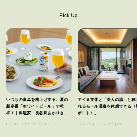
Pick Up
いつもの食卓を格上げする、夏の
アイヌ文化と「美人の湯」と称
新定番「ホワイトビール」で乾
れるモール温泉を体感できる〈
杯！｜料理家・長谷川あかりさん
ポロト〉。
の気取らないおもてなし。
FOOD
2026.08.03
PR
TRAVEL
2026.07.31
PR