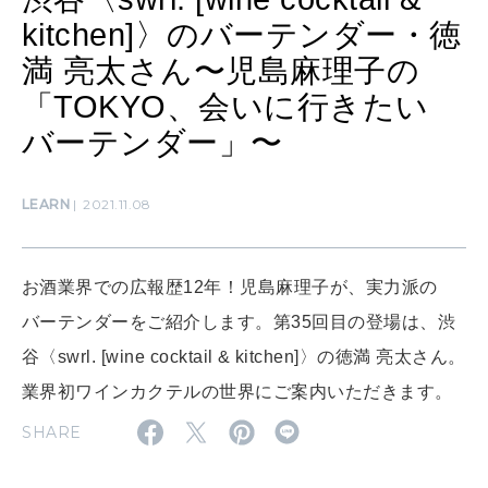
kitchen]〉のバーテンダー・徳
LEARN
算命学がわかる今月のあなた
知る、考える
満 亮太さん〜児島麻理子の
「TOKYO、会いに行きたい
バーテンダー」〜
MAMA
ママもいろいろ
LEARN
2021.11.08
SUSTAINABLE
わたしができること
お酒業界での広報歴12年！児島麻理子が、実力派の
バーテンダーをご紹介します。第35回目の登場は、渋
谷〈swrl. [wine cocktail & kitchen]〉の徳満 亮太さん。
CULTURE
自分を耕す
業界初ワインカクテルの世界にご案内いただきます。
SHARE
WORK&MONEY