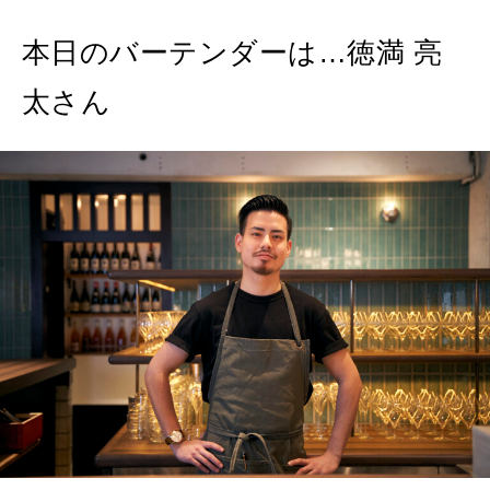
いい人生って？
本日のバーテンダーは…徳満 亮
MAGAZINE
太さん
特集
2026年9月号「北海道 おいしく遊ぶ、夏のご褒美旅。」
2026年8月号『お茶の時間です。』
MAGAZINE
MOOK
2026年7月号「鎌倉 ローカルが 教えてくれた 本当の歩き方。」
2026年6月号「大銀座 トレンドが生まれる 新しい一流店へ。」
FOLLOW US!
2026年5月号「“大好き”に出会いに。韓国」
2026年4月号「未来をつくる、学びの教科書。」
2026年3月号「スイーツ予想図 2026」