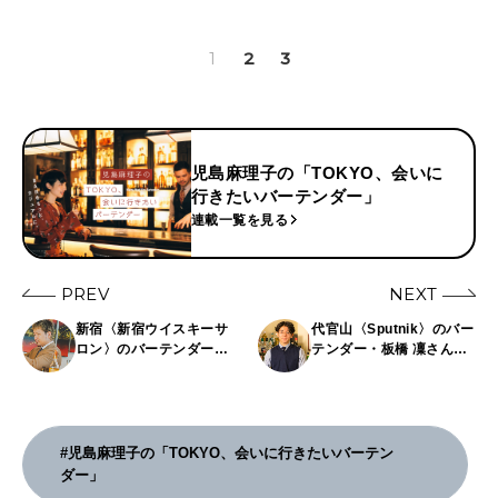
1
2
3
児島麻理子の「TOKYO、会いに
行きたいバーテンダー」
連載一覧を見る
PREV
NEXT
新宿〈新宿ウイスキーサ
代官山〈Sputnik〉のバー
ロン〉のバーテンダー・
テンダー・板橋 凜さん〜
静谷 和典さん〜児島麻理
児島麻理子の「TOKYO、
子の「TOKYO、会いに行
会いに行きたいバーテン
きたいバーテンダー」〜
ダー」〜
#児島麻理子の「TOKYO、会いに行きたいバーテン
ダー」