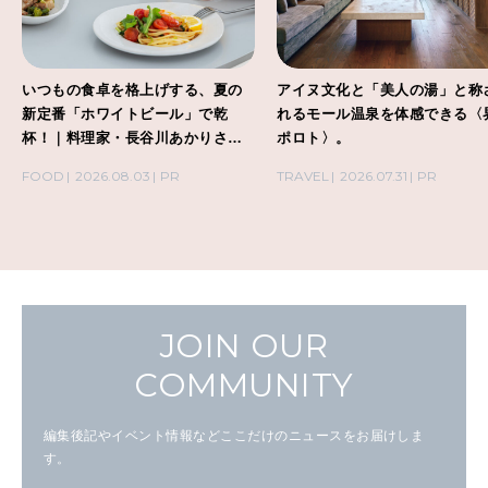
いつもの食卓を格上げする、夏の
アイヌ文化と「美人の湯」と称
新定番「ホワイトビール」で乾
れるモール温泉を体感できる〈
杯！｜料理家・長谷川あかりさん
ポロト〉。
の気取らないおもてなし。
FOOD
2026.08.03
PR
TRAVEL
2026.07.31
PR
JOIN OUR
COMMUNITY
編集後記やイベント情報などここだけのニュースをお届けしま
す。