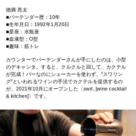
徳満 亮太
2026年2月号「良運を掴む 新・開運術。」
■バーテンダー歴：10年
■生年月日：1992年1月20日
2026年1月号「猫がいれば、幸せ」
■星座：水瓶座
■血液型：O型
2025年12月号「お酒の新常識。」
■趣味：筋トレ
カウンターでバーテンダーさんが手にしたのは、小型
のデキャンタ。すると、クルクルと回して、カクテル
が完成！バーなのにシェーカーを使わず、“スワリン
グ”といわれるワインの手法でカクテルを提供するの
が、2021年10月にオープンした〈swrl. [wine cocktail
& kitchen]〉です。