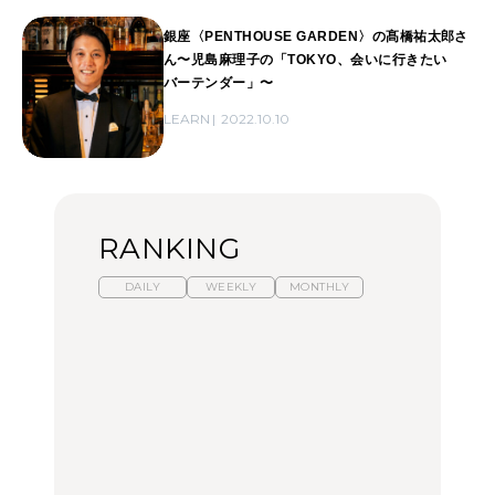
銀座〈PENTHOUSE GARDEN〉の髙橋祐太郎さ
ん〜児島麻理子の「TOKYO、会いに行きたい
バーテンダー」〜
LEARN
2022.10.10
RANKING
DAILY
WEEKLY
MONTHLY
【福島】わざわざ食べに
暑いから食べたくなる。
「来たぞ、トイトレ」|
行きたいご当地グルメ23
わざわざ行きたいラーメ
弘中綾香の「純度
選｜ラーメン、餃子、そ
ン13選｜プロが選ぶベス
100%」～第141回～
ばほか
ト3、大井町の人気店、
ご当地ラーメン
FOOD
LEARN
FOOD