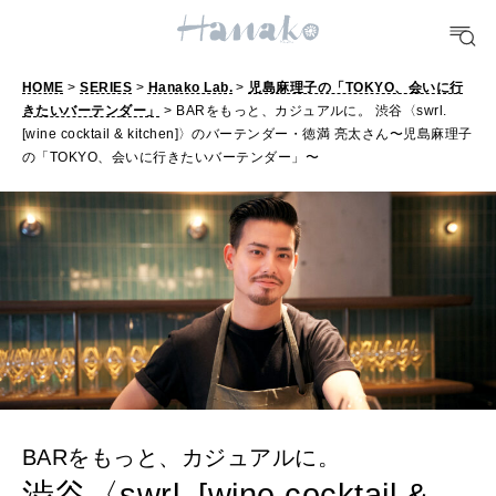
10 CATEGORIES
FOOD
HOME
>
SERIES
>
Hanako Lab.
>
児島麻理子の「TOKYO、会いに行
おいしい
きたいバーテンダー」
> BARをもっと、カジュアルに。 渋谷〈swrl.
[wine cocktail & kitchen]〉のバーテンダー・徳満 亮太さん〜児島麻理子
の「TOKYO、会いに行きたいバーテンダー」〜
TRAVEL
どこ行く？
FORTUNE
明日のわたし
[12星座別] Weekly Holoscope
HEALTH
[12星座別] Monthly Love Holoscope
自分にやさしく
BARをもっと、カジュアルに。
渋谷〈swrl. [wine cocktail &
女神まり愛のタロットメッセージ