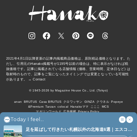
2021年4月1日以降更新の記事内掲載商品価格は、原則税込価格となります。た
だし、引用元のHanako掲載号が1195号以前の場合は、特に表示がなければ税
抜価格です。記事に掲載されている店舗情報 (価格、営業時間、定休日など) は
取材時のもので、記事をご覧になったタイミングでは変更となっている可能性
があります。 →
Contact
© 1945-2026 by Magazine House Co., Ltd. (Tokyo)
anan
BRUTUS
Casa BRUTUS
クロワッサン
GINZA
クウネル
Popeye
&Premium
Tarzan
colocal
Hanakoママ
こここ
MCS
マガジンワールド
広告掲載
Privacy Policy
Today I feel...
足を延ばして行きたい札幌以外の北海道6選｜エスコン
フィールド、花咲線、ニセコほか (6)