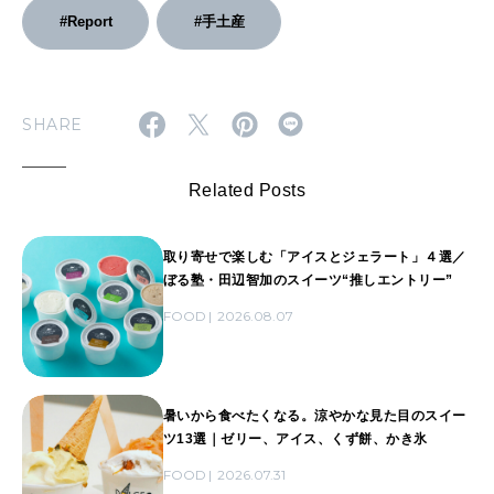
#Report
#手土産
SHARE
Related Posts
取り寄せで楽しむ「アイスとジェラート」４選／
ぼる塾・田辺智加のスイーツ“推しエントリー”
FOOD
2026.08.07
暑いから食べたくなる。涼やかな見た目のスイー
ツ13選｜ゼリー、アイス、くず餅、かき氷
FOOD
2026.07.31