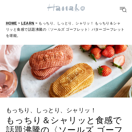
FOOD
おいしい
HOME
>
LEARN
> もっちり、しっとり、シャリッ！ もっちり＆シャ
リッと食感で話題沸騰の〈ソールズ ゴーフレット〉バターゴーフレット
TRAVEL
を堪能。
どこ行く？
FORTUNE
明日のわたし
[12星座別] Weekly Holoscope
HEALTH
[12星座別] Monthly Love Holoscope
自分にやさしく
もっちり、しっとり、シャリッ！
女神まり愛のタロットメッセージ
もっちり＆シャリッと食感で
LEARN
算命学がわかる今月のあなた
知る、考える
話題沸騰の〈ソールズ ゴーフ