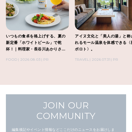
いつもの食卓を格上げする、夏の
アイヌ文化と「美人の湯」と称
新定番「ホワイトビール」で乾
れるモール温泉を体感できる〈
杯！｜料理家・長谷川あかりさん
ポロト〉。
の気取らないおもてなし。
FOOD
2026.08.03
PR
TRAVEL
2026.07.31
PR
JOIN OUR
COMMUNITY
編集後記やイベント情報などここだけのニュースをお届けしま