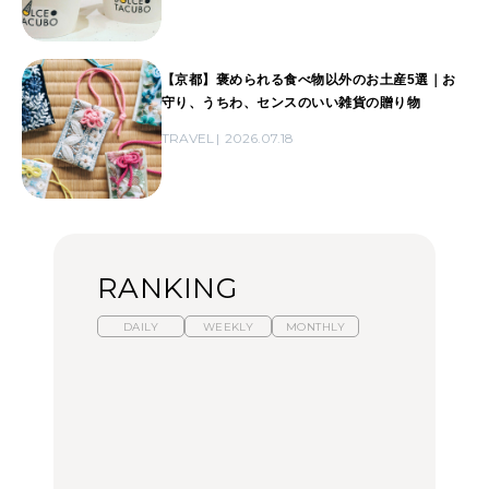
【京都】褒められる食べ物以外のお土産5選｜お
守り、うちわ、センスのいい雑貨の贈り物
TRAVEL
2026.07.18
RANKING
DAILY
WEEKLY
MONTHLY
【福島】わざわざ食べに
暑いから食べたくなる。
「来たぞ、トイトレ」|
行きたいご当地グルメ23
わざわざ行きたいラーメ
弘中綾香の「純度
選｜ラーメン、餃子、そ
ン13選｜プロが選ぶベス
100%」～第141回～
ばほか
ト3、大井町の人気店、
ご当地ラーメン