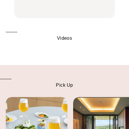
の気取らないおもてな
FOOD
FOOD | PR
FOOD
し。
Videos
Pick Up