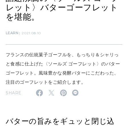
レット〉バターゴーフレット
を堪能。
MAMA
ママもいろいろ
LEARN
2021.08.10
SUSTAINABLE
わたしができること
フランスの伝統菓子ゴーフルを、もっちり＆シャリっ
と食感に仕上げた〈ソールズ ゴーフレット〉のバター
ゴーフレット。風味豊かな発酵バターにこだわった、
CULTURE
自分を耕す
注目のゴーフレットをご紹介します。
SHARE
WORK&MONEY
いい人生って？
バターの旨みをギュッと閉じ込