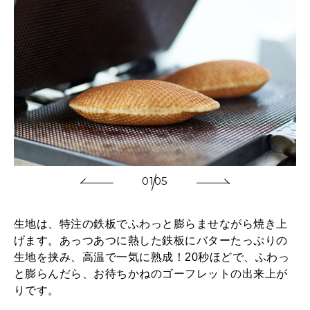
01
05
生地は、特注の鉄板でふわっと膨らませながら焼き上
げます。あっつあつに熱した鉄板にバターたっぷりの
生地を挟み、高温で一気に熟成！20秒ほどで、ふわっ
と膨らんだら、お待ちかねのゴーフレットの出来上が
りです。