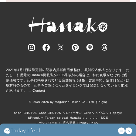
2021年4月1日以降更新の記事内掲載商品価格は、原則税込価格となります。た
だし、引用元のHanako掲載号が1195号以前の場合は、特に表示がなければ税
抜価格です。記事に掲載されている店舗情報 (価格、営業時間、定休日など) は
取材時のもので、記事をご覧になったタイミングでは変更となっている可能性
があります。 →
Contact
© 1945-2026 by Magazine House Co., Ltd. (Tokyo)
anan
BRUTUS
Casa BRUTUS
クロワッサン
GINZA
クウネル
Popeye
&Premium
Tarzan
colocal
Hanakoママ
こここ
MCS
マガジンワールド
広告掲載
Privacy Policy
Today I feel...