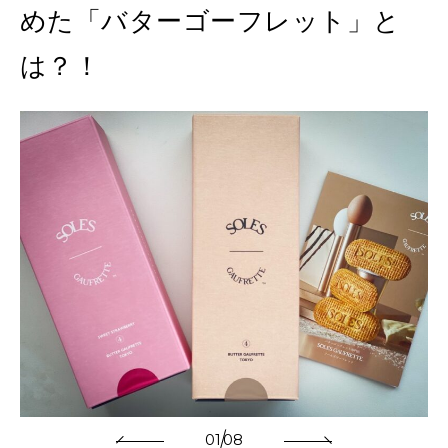
MAGAZINE
めた「バターゴーフレット」と
特集
は？！
2026年9月号「北海道 おいしく遊ぶ、夏のご褒美旅。」
2026年8月号『お茶の時間です。』
MAGAZINE
MOOK
2026年7月号「鎌倉 ローカルが 教えてくれた 本当の歩き方。」
2026年6月号「大銀座 トレンドが生まれる 新しい一流店へ。」
FOLLOW US!
2026年5月号「“大好き”に出会いに。韓国」
2026年4月号「未来をつくる、学びの教科書。」
2026年3月号「スイーツ予想図 2026」
2026年2月号「良運を掴む 新・開運術。」
01
08