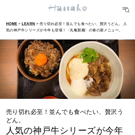
FORTUNE
HOME
>
LEARN
> 売り切れ必至！並んでも食べたい、贅沢うどん。 人
明日のわたし
気の神戸牛シリーズが今年も登場！〈丸亀製麺〉の春の新メニュー。
[12星座別] Weekly Holoscope
HEALTH
[12星座別] Monthly Love Holoscope
自分にやさしく
女神まり愛のタロットメッセージ
LEARN
算命学がわかる今月のあなた
知る、考える
MAMA
売り切れ必至！並んでも食べたい、贅沢う
ママもいろいろ
どん。
人気の神戸牛シリーズが今年