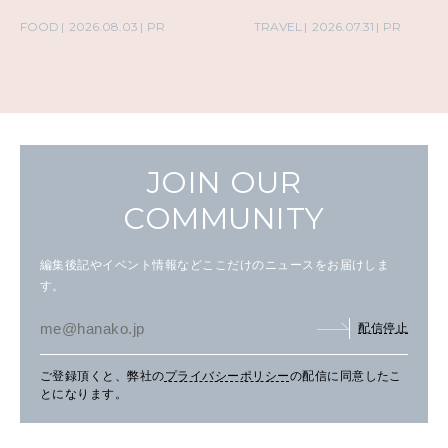
の気取らないおもてなし。
FOOD
2026.08.03
PR
TRAVEL
2026.07.31
PR
JOIN OUR
COMMUNITY
編集後記やイベント情報などここだけのニュースをお届けしま
す。
配信停止
ご登録頂くと、弊社の
プライバシーポリシー
の配信に同意したこ
とになります。