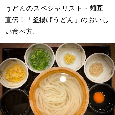
うどんのスペシャリスト・麺匠
MAGAZINE
MOOK
2026年7月号「鎌倉 ローカルが 教えてくれた 本当の歩き方。」
直伝！「釜揚げうどん」のおいし
2026年6月号「大銀座 トレンドが生まれる 新しい一流店へ。」
い食べ方。
FOLLOW US!
2026年5月号「“大好き”に出会いに。韓国」
2026年4月号「未来をつくる、学びの教科書。」
2026年3月号「スイーツ予想図 2026」
2026年2月号「良運を掴む 新・開運術。」
2026年1月号「猫がいれば、幸せ」
2025年12月号「お酒の新常識。」