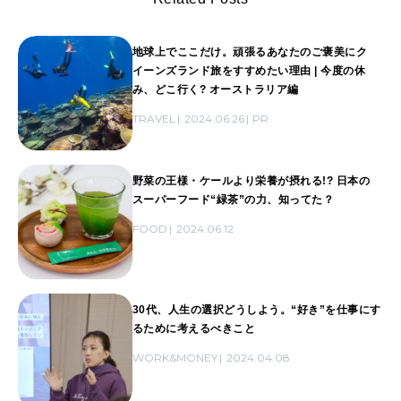
地球上でここだけ。頑張るあなたのご褒美にク
イーンズランド旅をすすめたい理由 | 今度の休
み、どこ行く? オーストラリア編
TRAVEL
2024.06.26
PR
野菜の王様・ケールより栄養が摂れる!? 日本の
スーパーフード“緑茶”の力、知ってた？
FOOD
2024.06.12
30代、人生の選択どうしよう。“好き”を仕事にす
るために考えるべきこと
WORK&MONEY
2024.04.08