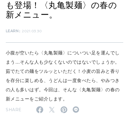
も登場！〈丸亀製麺〉の春の
SUSTAINABLE
わたしができること
新メニュー。
LEARN
2021.03.30
CULTURE
自分を耕す
小腹が空いたら〈丸亀製麺〉についつい足を運んでし
WORK&MONEY
まう…そんな人も少なくないのではないでしょうか。
いい人生って？
茹でたての麺をツルッといただく！小麦の旨みと香り
を存分に楽しめる、うどんは一度食べたら、やみつき
の人も多いはず。今回は、そんな〈丸亀製麺〉の春の
MAGAZINE
特集
新メニューをご紹介します。
SHARE
2026年9月号「北海道 おいしく遊ぶ、夏のご褒美旅。」
2026年8月号『お茶の時間です。』