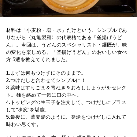
材料は「小麦粉・塩・水」だけという、シンプルであ
りながら〈丸亀製麺〉の代表格である「釜揚げうど
ん」。今回は、うどんのスペシャリスト・麺匠が、味
の変化を楽しめる、「釜揚げうどん」のおいしい食べ
方 5選を教えてくれました。
1.まずは何もつけずにそのままで。
2.つけだしと合わせてシンプルに！
3.薬味はすりごま＆青ねぎ＆おろししょうがをセレク
ト。麺を絡めて一気に口の中へ。
4.トッピングの生玉子を注文して、つけだしにプラス
して“味変”を堪能。
5.最後に、蕎麦湯のように、釜湯をつけだしに入れて
味わい尽くす。