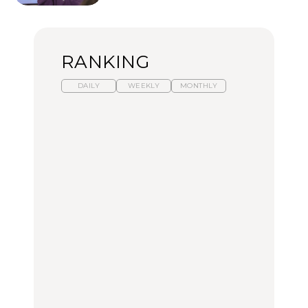
RANKING
DAILY
WEEKLY
MONTHLY
暑いから食べたくなる。
【東京近郊】日帰りひと
「来たぞ、トイトレ」|
わざわざ行きたいラーメ
り旅スポット5選｜館
弘中綾香の「純度
ン13選｜プロが選ぶベス
山、前橋、日光など
100%」～第141回～
ト3、大井町の人気店、
ご当地ラーメン
TRAVEL
LEARN
FOOD
【福島】わざわざ食べに
【東京近郊】日帰りひと
【あんこ】一度は食べた
行きたいご当地グルメ23
り旅スポット5選｜館
い名店13選｜どら焼き・
選｜ラーメン、餃子、そ
山、前橋、日光など
おはぎほか
ばほか
FOOD
TRAVEL
FOOD
中目黒からひと駅の穴
No.1259『北海道 おいし
「来たぞ、トイトレ」|
場。祐天寺の魅力10選｜
く遊ぶ、夏のご褒美
弘中綾香の「純度