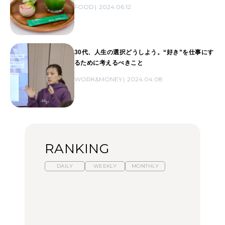
FOOD
2024.06.12
30代、人生の選択どうしよう。“好き”を仕事にす
るために考えるべきこと
WORK&MONEY
2024.04.08
RANKING
DAILY
WEEKLY
MONTHLY
【福島】わざわざ食べに
暑いから食べたくなる。
「来たぞ、トイトレ」|
行きたいご当地グルメ23
わざわざ行きたいラーメ
弘中綾香の「純度
選｜ラーメン、餃子、そ
ン13選｜プロが選ぶベス
100%」～第141回～