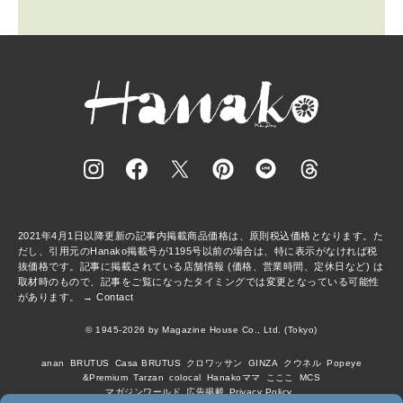
2021年4月1日以降更新の記事内掲載商品価格は、原則税込価格となります。た
だし、引用元のHanako掲載号が1195号以前の場合は、特に表示がなければ税
抜価格です。記事に掲載されている店舗情報 (価格、営業時間、定休日など) は
取材時のもので、記事をご覧になったタイミングでは変更となっている可能性
があります。 →
Contact
© 1945-2026 by Magazine House Co., Ltd. (Tokyo)
anan
BRUTUS
Casa BRUTUS
クロワッサン
GINZA
クウネル
Popeye
&Premium
Tarzan
colocal
Hanakoママ
こここ
MCS
マガジンワールド
広告掲載
Privacy Policy