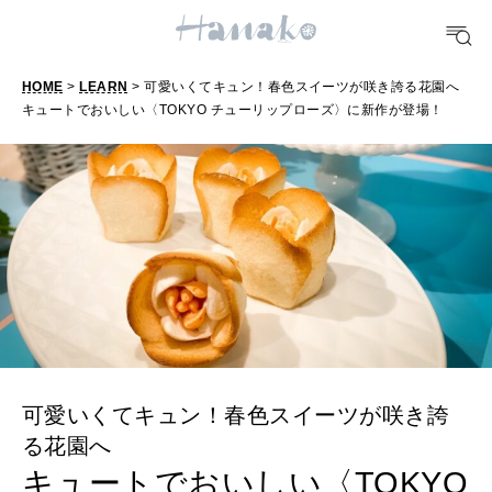
FORTUNE
HOME
>
LEARN
> 可愛いくてキュン！春色スイーツが咲き誇る花園へ
明日のわたし
キュートでおいしい〈TOKYO チューリップローズ〉に新作が登場！
[12星座別] Weekly Holoscope
HEALTH
[12星座別] Monthly Love Holoscope
自分にやさしく
女神まり愛のタロットメッセージ
LEARN
算命学がわかる今月のあなた
知る、考える
MAMA
可愛いくてキュン！春色スイーツが咲き誇
ママもいろいろ
る花園へ
キュートでおいしい〈TOKYO