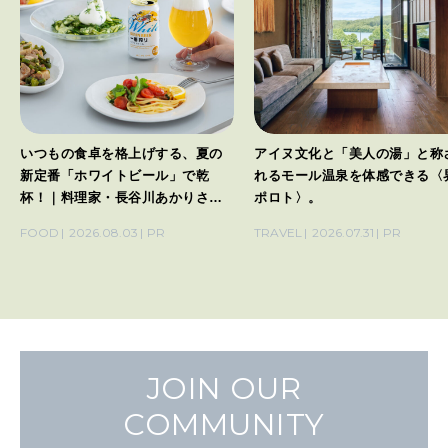
いつもの食卓を格上げする、夏の
アイヌ文化と「美人の湯」と称
新定番「ホワイトビール」で乾
れるモール温泉を体感できる〈
杯！｜料理家・長谷川あかりさん
ポロト〉。
の気取らないおもてなし。
FOOD
2026.08.03
PR
TRAVEL
2026.07.31
PR
JOIN OUR
COMMUNITY