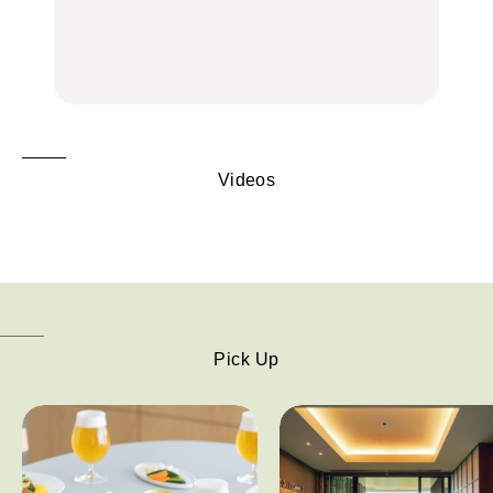
名店3選
理家・長谷川あかりさん
中華街、和食、洋食ほか
の気取らないおもてな
FOOD
FOOD | PR
FOOD
し。
Videos
Pick Up