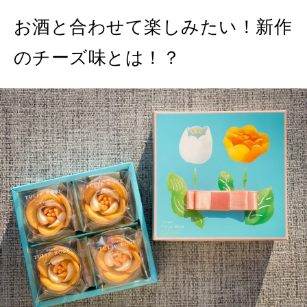
お酒と合わせて楽しみたい！新作
MAGAZINE
MOOK
2026年7月号「鎌倉 ローカルが 教えてくれた 本当の歩き方。」
のチーズ味とは！？
2026年6月号「大銀座 トレンドが生まれる 新しい一流店へ。」
FOLLOW US!
2026年5月号「“大好き”に出会いに。韓国」
2026年4月号「未来をつくる、学びの教科書。」
2026年3月号「スイーツ予想図 2026」
2026年2月号「良運を掴む 新・開運術。」
2026年1月号「猫がいれば、幸せ」
2025年12月号「お酒の新常識。」