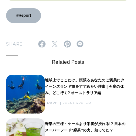
#Report
SHARE
Related Posts
地球上でここだけ。頑張るあなたのご褒美にク
イーンズランド旅をすすめたい理由 | 今度の休
み、どこ行く? オーストラリア編
TRAVEL
2024.06.26
PR
野菜の王様・ケールより栄養が摂れる!? 日本の
スーパーフード“緑茶”の力、知ってた？