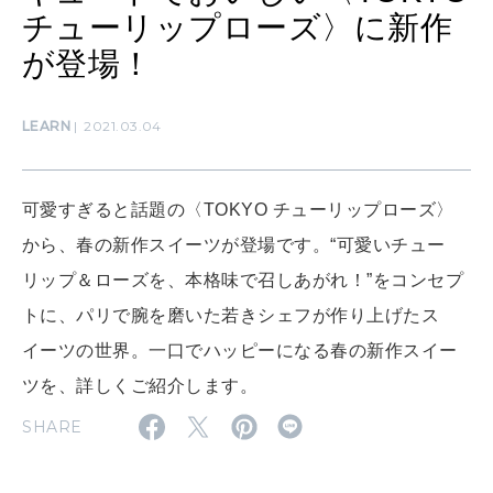
チューリップローズ〉に新作
SUSTAINABLE
わたしができること
が登場！
LEARN
2021.03.04
CULTURE
自分を耕す
可愛すぎると話題の〈TOKYO チューリップローズ〉
から、春の新作スイーツが登場です。“可愛いチュー
WORK&MONEY
いい人生って？
リップ＆ローズを、本格味で召しあがれ！”をコンセプ
トに、パリで腕を磨いた若きシェフが作り上げたス
イーツの世界。一口でハッピーになる春の新作スイー
MAGAZINE
特集
ツを、詳しくご紹介します。
SHARE
2026年9月号「北海道 おいしく遊ぶ、夏のご褒美旅。」
2026年8月号『お茶の時間です。』