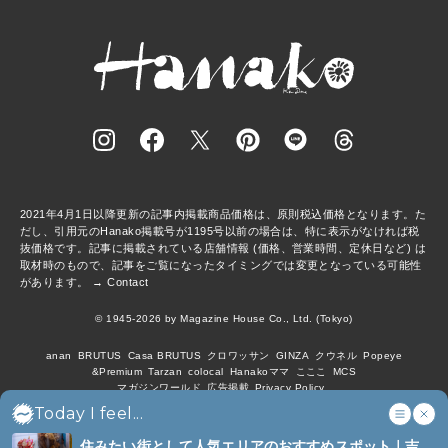
2021年4月1日以降更新の記事内掲載商品価格は、原則税込価格となります。た
だし、引用元のHanako掲載号が1195号以前の場合は、特に表示がなければ税
抜価格です。記事に掲載されている店舗情報 (価格、営業時間、定休日など) は
取材時のもので、記事をご覧になったタイミングでは変更となっている可能性
があります。 →
Contact
© 1945-2026 by Magazine House Co., Ltd. (Tokyo)
anan
BRUTUS
Casa BRUTUS
クロワッサン
GINZA
クウネル
Popeye
&Premium
Tarzan
colocal
Hanakoママ
こここ
MCS
マガジンワールド
広告掲載
Privacy Policy
Today I feel...
住みたい街として人気エリアのおすすめスポット｜吉祥