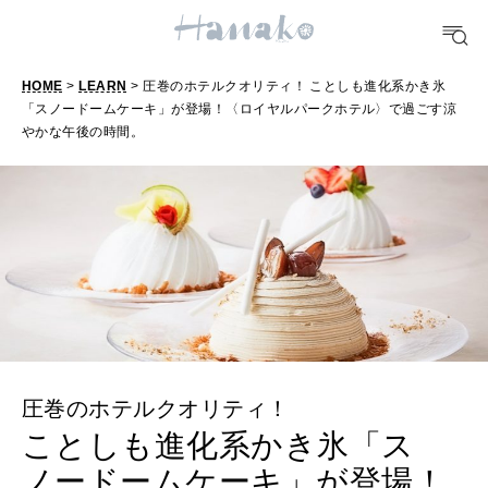
FORTUNE
明日のわたし
HOME
>
LEARN
> 圧巻のホテルクオリティ！ ことしも進化系かき氷
「スノードームケーキ」が登場！〈ロイヤルパークホテル〉で過ごす涼
[12星座別] Weekly Holoscope
やかな午後の時間。
HEALTH
[12星座別] Monthly Love Holoscope
自分にやさしく
女神まり愛のタロットメッセージ
LEARN
算命学がわかる今月のあなた
知る、考える
MAMA
圧巻のホテルクオリティ！
ママもいろいろ
ことしも進化系かき氷「ス
ノードームケーキ」が登場！