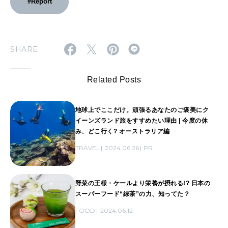
#Report
SHARE
Related Posts
地球上でここだけ。頑張るあなたのご褒美にク
イーンズランド旅をすすめたい理由 | 今度の休
み、どこ行く? オーストラリア編
TRAVEL
2024.06.26
PR
野菜の王様・ケールより栄養が摂れる!? 日本の
スーパーフード“緑茶”の力、知ってた？
FOOD
2024.06.12