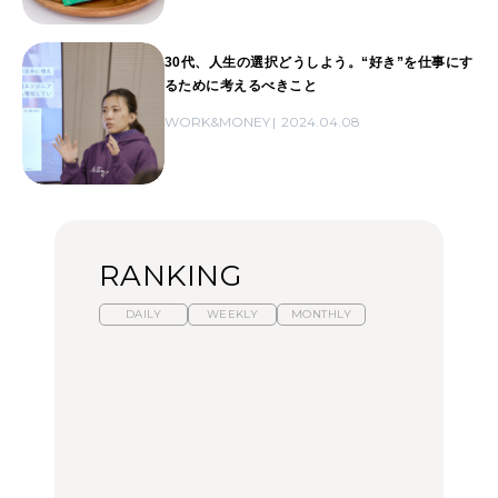
30代、人生の選択どうしよう。“好き”を仕事にす
るために考えるべきこと
WORK&MONEY
2024.04.08
RANKING
DAILY
WEEKLY
MONTHLY
暑いから食べたくなる。
【東京近郊】日帰りひと
「来たぞ、トイトレ」|
わざわざ行きたいラーメ
り旅スポット5選｜館
弘中綾香の「純度
ン13選｜プロが選ぶベス
山、前橋、日光など
100%」～第141回～
ト3、大井町の人気店、
ご当地ラーメン
TRAVEL
LEARN
FOOD