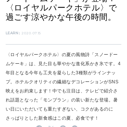
SUSTAINABLE
〈ロイヤルパークホテル〉で
わたしができること
過ごす涼やかな午後の時間。
CULTURE
LEARN
2020.07.15
自分を耕す
〈ロイヤルパークホテル〉の夏の風物詩「スノードー
WORK&MONEY
ムケーキ」は、見た目も華やかな進化系かき氷です。4
いい人生って？
年目となる今年も工夫を凝らした3種類がラインナッ
プ。ホテルクオリティの繊細なデコレーションがSNS
MAGAZINE
映えをお約束します！中でも注目は、テレビで紹介さ
特集
れ話題となった「モンブラン」の装い新たな登場。暑
2026年9月号「北海道 おいしく遊ぶ、夏のご褒美旅。」
い日にいただいても重たすぎない、コクがあるのに
さっぱりとした新食感はこの夏、必食です！
2026年8月号『お茶の時間です。』