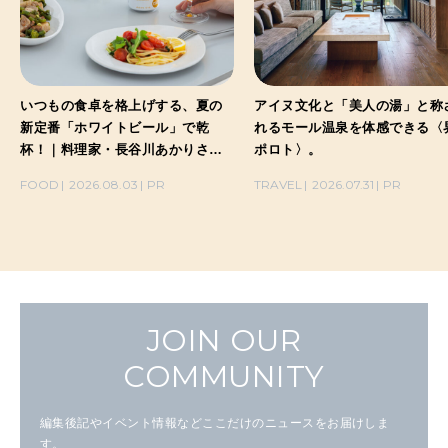
いつもの食卓を格上げする、夏の
アイヌ文化と「美人の湯」と称
新定番「ホワイトビール」で乾
れるモール温泉を体感できる〈
杯！｜料理家・長谷川あかりさん
ポロト〉。
の気取らないおもてなし。
FOOD
2026.08.03
PR
TRAVEL
2026.07.31
PR
JOIN OUR
COMMUNITY
編集後記やイベント情報などここだけのニュースをお届けしま
す。