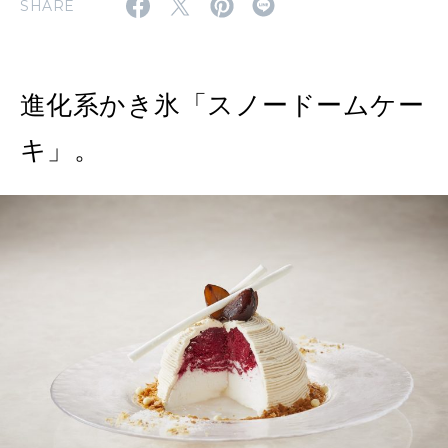
SHARE
MAGAZINE
MOOK
2026年7月号「鎌倉 ローカルが 教えてくれた 本当の歩き方。」
2026年6月号「大銀座 トレンドが生まれる 新しい一流店へ。」
進化系かき氷「スノードームケー
FOLLOW US!
2026年5月号「“大好き”に出会いに。韓国」
キ」。
2026年4月号「未来をつくる、学びの教科書。」
2026年3月号「スイーツ予想図 2026」
2026年2月号「良運を掴む 新・開運術。」
2026年1月号「猫がいれば、幸せ」
2025年12月号「お酒の新常識。」