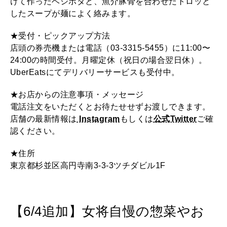
けて作ったベジポタと、魚介豚骨を合わせたトロッと
したスープが麺によく絡みます。
★受付・ピックアップ方法
店頭の券売機または電話（03-3315-5455）に11:00〜
24:00の時間受付。月曜定休（祝日の場合翌日休）。
UberEatsにてデリバリーサービスも受付中。
★お店からの注意事項・メッセージ
電話注文をいただくとお待たせせずお渡しできます。
店舗の最新情報は
Instagram
もしくは
公式Twitter
ご確
認ください。
★住所
東京都杉並区高円寺南3-3-3ツチダビル1F
【6/4追加】女将自慢の惣菜やお