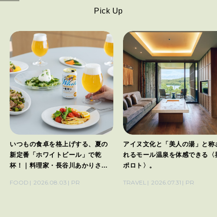
Pick Up
いつもの食卓を格上げする、夏の
アイヌ文化と「美人の湯」と称
新定番「ホワイトビール」で乾
れるモール温泉を体感できる〈
杯！｜料理家・長谷川あかりさん
ポロト〉。
の気取らないおもてなし。
FOOD
2026.08.03
PR
TRAVEL
2026.07.31
PR