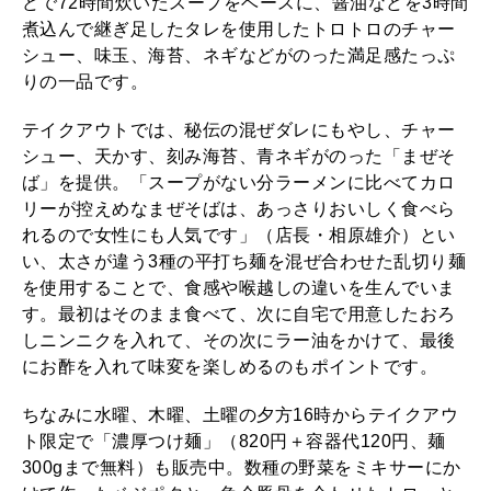
どで72時間炊いたスープをベースに、醤油などを3時間
煮込んで継ぎ足したタレを使用したトロトロのチャー
シュー、味玉、海苔、ネギなどがのった満足感たっぷ
りの一品です。
テイクアウトでは、秘伝の混ぜダレにもやし、チャー
シュー、天かす、刻み海苔、青ネギがのった「まぜそ
ば」を提供。「スープがない分ラーメンに比べてカロ
リーが控えめなまぜそばは、あっさりおいしく食べら
れるので女性にも人気です」（店長・相原雄介）とい
い、太さが違う3種の平打ち麺を混ぜ合わせた乱切り麺
を使用することで、食感や喉越しの違いを生んでいま
す。最初はそのまま食べて、次に自宅で用意したおろ
しニンニクを入れて、その次にラー油をかけて、最後
にお酢を入れて味変を楽しめるのもポイントです。
ちなみに水曜、木曜、土曜の夕方16時からテイクアウ
ト限定で「濃厚つけ麺」（820円＋容器代120円、麺
300gまで無料）も販売中。数種の野菜をミキサーにか