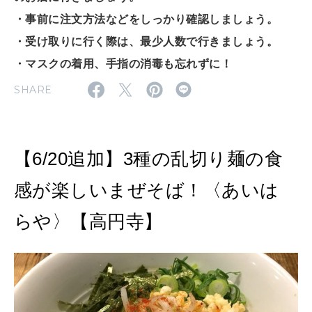
・事前に注文方法などをしっかり確認しましょう。
2026年9月号「北海道 おいしく遊ぶ、夏のご褒美旅。」
・受け取りに行く際は、最少人数で行きましょう。
2026年8月号『お茶の時間です。』
・マスクの着用、手指の消毒も忘れずに！
MAGAZINE
MOOK
2026年7月号「鎌倉 ローカルが 教えてくれた 本当の歩き方。」
SHARE
2026年6月号「大銀座 トレンドが生まれる 新しい一流店へ。」
FOLLOW US!
2026年5月号「“大好き”に出会いに。韓国」
【6/20追加】3種の乱切り麺の食
感が楽しいまぜそば！〈あいは
2026年4月号「未来をつくる、学びの教科書。」
らや〉【高円寺】
2026年3月号「スイーツ予想図 2026」
2026年2月号「良運を掴む 新・開運術。」
2026年1月号「猫がいれば、幸せ」