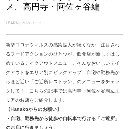
MAMA
メ。高円寺・阿佐ヶ谷編
ママもいろいろ
LEARN
2020.05.25
SUSTAINABLE
わたしができること
新型コロナウィルスの感染拡大が続くなか、注目され
るフードアクションのひとつが、飲食店が新しくはじ
CULTURE
めているテイクアウトメニュー。そんなおいしいテイ
自分を耕す
クアウトをエリア別にピックアップ！自宅や勤務先か
らほど近い「ご近所レストラン」のメニューをチェッ
WORK&MONEY
クして！！こちらの記事では高円寺・阿佐ヶ谷周辺エ
いい人生って？
リアのお店をご紹介します。
【Hanakoからのお願い】
MAGAZINE
・自宅、勤務先から徒歩や自転車で行ける「ご近所」
特集
のお店に行きましょう。