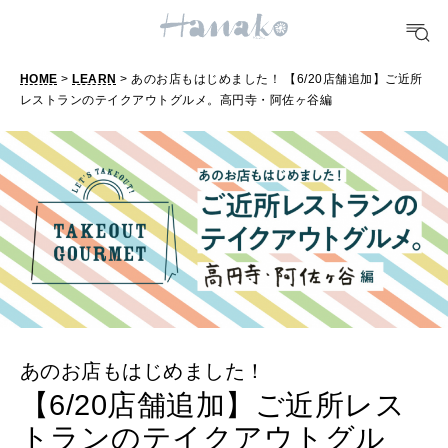
TRAVEL
どこ行く？
HOME
>
LEARN
> あのお店もはじめました！ 【6/20店舗追加】ご近所
レストランのテイクアウトグルメ。高円寺・阿佐ヶ谷編
FORTUNE
明日のわたし
[12星座別] Weekly Holoscope
HEALTH
[12星座別] Monthly Love Holoscope
自分にやさしく
女神まり愛のタロットメッセージ
LEARN
算命学がわかる今月のあなた
あのお店もはじめました！
知る、考える
【6/20店舗追加】ご近所レス
トランのテイクアウトグル