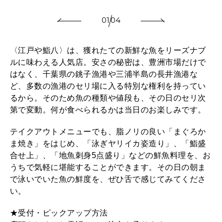
01
04
〈江戸や鮨八〉は、獲れたての新鮮な魚をリーズナブ
ルに味わえる人気店。安さの秘密は、豊洲市場だけで
はなく、千葉県の銚子漁港や三浦半島の長井漁港な
ど、多数の漁港のセリ場に入る特別な権利を持ってい
るから。そのため魚の種類や値段も、その日のセリ次
第で変動。何が食べられるかは当日のお楽しみです。
テイクアウトメニューでも、脂ノリの良い「まぐろか
ま焼き」をはじめ、「泳ぎヤリイカ姿造り」、「鮨盛
合せ上」、「地魚刺身5点盛り」などの鮮魚料理を、お
うちで気軽に堪能することができます。その日の朝ま
で泳いでいた魚の鮮度を、ぜひ舌で感じてみてくださ
い。
★受付・ピックアップ方法