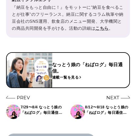
『納豆をもっと自由に！』をモットーに”納豆を食べるこ
とが仕事”のフリーランス。納豆に関するコラム執筆や納
豆会社のSNS運用、飲食店のメニュー開発、大学機関と
の商品共同開発を手がける。活動の詳細は
こちら
。
なっとう娘の「ねばログ」毎日通
信。
連載一覧を見る
PREV
NEXT
7/29〜8/4 なっとう娘の
8/12〜8/18 なっとう娘の
「ねばログ」毎日通信。
「ねばログ」毎日通信。
優しいひきわりから、噛
食感が生み出す納豆の楽
みごたえMAXの黒豆納豆
しみ方、色々。
まで！個性派揃いのライ
ンナップ。