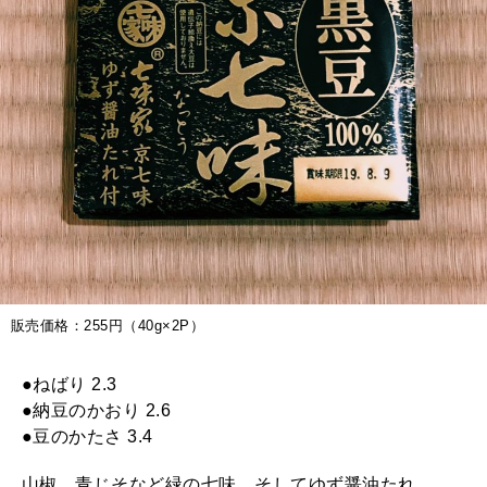
販売価格：255円（40g×2P）
●ねばり 2.3
●納豆のかおり 2.6
●豆のかたさ 3.4
山椒、青じそなど緑の七味。そしてゆず醤油たれ。