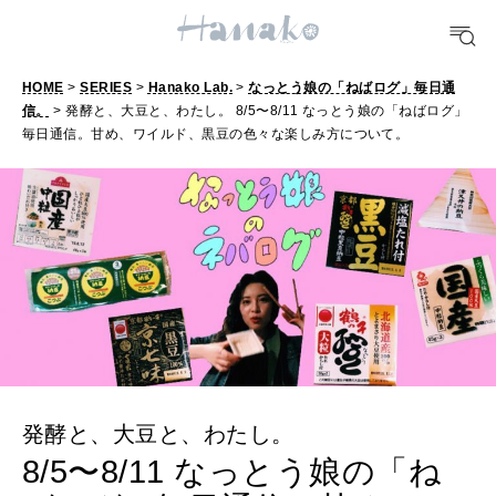
[12星座別] Weekly Holoscope
HEALTH
[12星座別] Monthly Love Holoscope
自分にやさしく
HOME
>
SERIES
>
Hanako Lab.
>
なっとう娘の「ねばログ」毎日通
信。
> 発酵と、大豆と、わたし。 8/5〜8/11 なっとう娘の「ねばログ」
女神まり愛のタロットメッセージ
毎日通信。甘め、ワイルド、黒豆の色々な楽しみ方について。
LEARN
算命学がわかる今月のあなた
知る、考える
MAMA
ママもいろいろ
SUSTAINABLE
わたしができること
発酵と、大豆と、わたし。
8/5〜8/11 なっとう娘の「ね
CULTURE