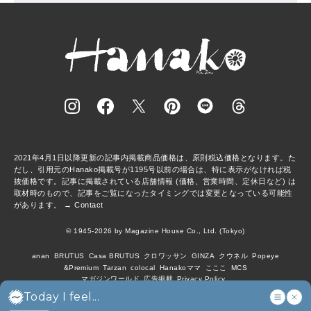
2021年4月1日以降更新の記事内掲載商品価格は、原則税込価格となります。た
だし、引用元のHanako掲載号が1195号以前の場合は、特に表示がなければ税
抜価格です。記事に掲載されている店舗情報 (価格、営業時間、定休日など) は
取材時のもので、記事をご覧になったタイミングでは変更となっている可能性
があります。 →
Contact
© 1945-2026 by Magazine House Co., Ltd. (Tokyo)
anan
BRUTUS
Casa BRUTUS
クロワッサン
GINZA
クウネル
Popeye
&Premium
Tarzan
colocal
Hanakoママ
こここ
MCS
マガジンワールド
広告掲載
Privacy Policy
Today I feel...