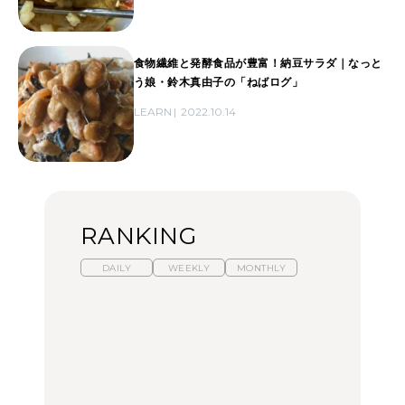
食物繊維と発酵食品が豊富！納豆サラダ｜なっと
う娘・鈴木真由子の「ねばログ」
LEARN
2022.10.14
RANKING
DAILY
WEEKLY
MONTHLY
暑いから食べたくなる。
【東京近郊】日帰りひと
「来たぞ、トイトレ」|
わざわざ行きたいラーメ
り旅スポット5選｜館
弘中綾香の「純度
ン13選｜プロが選ぶベス
山、前橋、日光など
100%」～第141回～
ト3、大井町の人気店、
ご当地ラーメン
TRAVEL
LEARN
FOOD