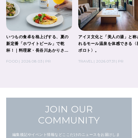
いつもの食卓を格上げする、夏の
アイヌ文化と「美人の湯」と称
新定番「ホワイトビール」で乾
れるモール温泉を体感できる〈
杯！｜料理家・長谷川あかりさん
ポロト〉。
の気取らないおもてなし。
FOOD
2026.08.03
PR
TRAVEL
2026.07.31
PR
JOIN OUR
COMMUNITY
編集後記やイベント情報などここだけのニュースをお届けしま