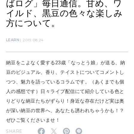
ばログ」毎日通信。甘め、ワ
自分を耕す
イルド、黒豆の色々な楽しみ
方について。
WORK&MONEY
いい人生って？
LEARN
2019.08.24
MAGAZINE
納豆をこよなく愛する23歳「なっとう娘」が送る、納
特集
豆のビジュアル、香り、テイストについてコメントし
2026年9月号「北海道 おいしく遊ぶ、夏のご褒美旅。」
つつ、魅力を語っているコラムです。（あくまでも個
人の感想です）日々ライブ配信にて紹介している色と
2026年8月号『お茶の時間です。』
りどりな納豆たちがずらり！身近な存在だけど実は奥
MAGAZINE
MOOK
2026年7月号「鎌倉 ローカルが 教えてくれた 本当の歩き方。」
が深い納豆の世界へ、あなたも誘われちゃうかも！？
ぜひご覧くださいませ！
2026年6月号「大銀座 トレンドが生まれる 新しい一流店へ。」
SHARE
FOLLOW US!