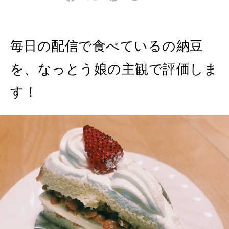
2026年5月号「“大好き”に出会いに。韓国」
2026年4月号「未来をつくる、学びの教科書。」
毎日の配信で食べているの納豆
2026年3月号「スイーツ予想図 2026」
を、なっとう娘の主観で評価しま
2026年2月号「良運を掴む 新・開運術。」
す！
2026年1月号「猫がいれば、幸せ」
2025年12月号「お酒の新常識。」