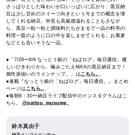
さっぱりとした味わいが口いっぱいに広がり、黒豆納
豆は少し甘めのスイーツ向きという今までの概念を壊
してくれる納豆。外見も高級感溢れることもさなが
ら、黒豆一粒一粒と調味料たちがまるで一品の料亭の
料理一皿のように口の中を楽しませてくれる。お蕎麦
などとも合いそうな一品。
●「7/29〜8/4 なっとう娘の「ねばログ」毎日通信。優
しいひきわりから、噛みごたえMAXの黒豆納豆まで！
個性派揃いのラインナップ。」は
こちら。
●連載『なっとう娘の「ねばログ」毎日通信。』まとめ
ページは
こちら。
●毎朝8：30〜納豆ライブ配信中のインスタグラムはこ
ちら。
@nattou_musume_
鈴木真由子
納豆インフルエンサー