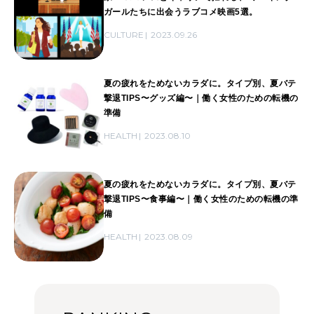
ガールたちに出会うラブコメ映画5選。
CULTURE
2023.09.26
夏の疲れをためないカラダに。タイプ別、夏バテ
撃退TIPS〜グッズ編〜｜働く女性のための転機の
準備
HEALTH
2023.08.10
夏の疲れをためないカラダに。タイプ別、夏バテ
撃退TIPS〜食事編〜｜働く女性のための転機の準
備
HEALTH
2023.08.09