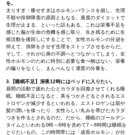
を。
太りすぎ・痩せすぎはホルモンバランスを崩し、生理
不順や排卵障害の原因ともなる。過度のダイエットで
生理が止まる、といった話もある。これは栄養不足を
感じた脳が生命の危機を感じ取り、生き残るために生
殖活動を後回しにすることで、女性ホルモンの分泌を
抑えて、排卵をさせず生理をストップさせるからだ。
そして、それが心身の不調へとつながってしまう。女
性ホルモンのために特別に必要な食べ物はない。栄養
の偏りをなくし、まんべんなく適度の分量を。
3.【睡眠不足】深夜12時にはベッドに入りたい。
昼間の活動で疲れた心とカラダを回復させてくれる睡
眠。睡眠不足になると、美をつかさどるとされるエス
トロゲンが減少するといわれる。エストロゲンは肌や
髪の潤いを保ったり、女性らしい丸みを帯びたカラダ
つきを作るとされるのだ。だから、睡眠のゴールデン
タイムといわれる0時～6時を含めて7～8時間は睡眠を
とりたいもの。この時間帯には「成長ホルモン」が分