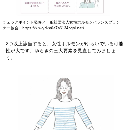
2026年1月号「猫がいれば、幸せ」
チェックポイント監修／一般社団法人女性ホルモンバランスプラン
2025年12月号「お酒の新常識。」
ナー協会 https://xn--ydko0a7a6134bgoi.net/
2つ以上該当すると、女性ホルモンがゆらいでいる可能
性が大です。ゆらぎの三大要素を見直してみましょ
う。