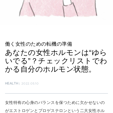
MAMA
ママもいろいろ
働く女性のための転機の準備
SUSTAINABLE
わたしができること
あなたの女性ホルモンは“ゆら
いでる”？チェックリストでわ
かる自分のホルモン状態。
CULTURE
自分を耕す
HEALTH
2022.05.10
WORK&MONEY
いい人生って？
女性特有の心身のバランスを保つために欠かせないの
がエストロゲンとプロゲステロンという二大女性ホル