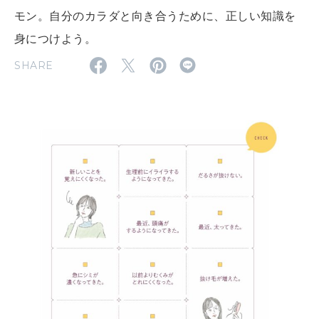
モン。自分のカラダと向き合うために、正しい知識を
MAGAZINE
特集
身につけよう。
SHARE
2026年9月号「北海道 おいしく遊ぶ、夏のご褒美旅。」
2026年8月号『お茶の時間です。』
MAGAZINE
MOOK
2026年7月号「鎌倉 ローカルが 教えてくれた 本当の歩き方。」
2026年6月号「大銀座 トレンドが生まれる 新しい一流店へ。」
FOLLOW US!
2026年5月号「“大好き”に出会いに。韓国」
2026年4月号「未来をつくる、学びの教科書。」
2026年3月号「スイーツ予想図 2026」
2026年2月号「良運を掴む 新・開運術。」