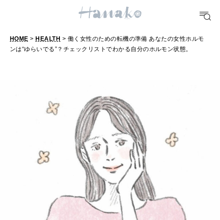
FOOD
おいしい
HOME
>
HEALTH
> 働く女性のための転機の準備 あなたの女性ホルモ
ンは“ゆらいでる”？チェックリストでわかる自分のホルモン状態。
TRAVEL
どこ行く？
FORTUNE
明日のわたし
[12星座別] Weekly Holoscope
HEALTH
[12星座別] Monthly Love Holoscope
自分にやさしく
女神まり愛のタロットメッセージ
LEARN
算命学がわかる今月のあなた
知る、考える