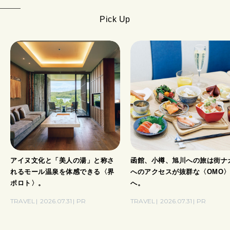
Pick Up
アイヌ文化と「美人の湯」と称さ
函館、小樽、旭川への旅は街ナ
れるモール温泉を体感できる〈界
へのアクセスが抜群な〈OMO
ポロト〉。
へ。
TRAVEL
2026.07.31
PR
TRAVEL
2026.07.31
PR