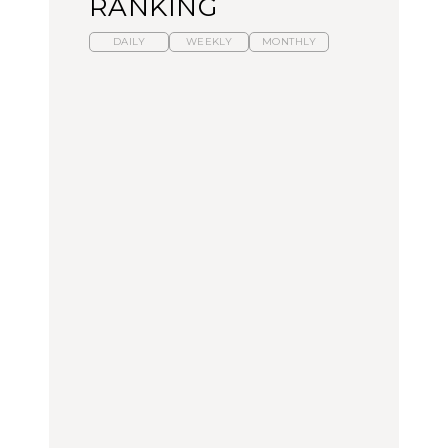
RANKING
DAILY
WEEKLY
MONTHLY
暑いから食べたくなる。
【東京近郊】日帰りひと
「来たぞ、トイトレ」|
わざわざ行きたいラーメ
り旅スポット5選｜館
弘中綾香の「純度
ン13選｜プロが選ぶベス
山、前橋、日光など
100%」～第141回～
ト3、大井町の人気店、
ご当地ラーメン
TRAVEL
LEARN
FOOD
No.1259『北海道 おいし
No.1259『北海道 おいし
【あんこ】一度は食べた
く遊ぶ、夏のご褒美
く遊ぶ、夏のご褒美
い名店13選｜どら焼き・
旅。』
旅。』
おはぎほか
FOOD
いつもの食卓を格上げす
【東京近郊】日帰りひと
「来たぞ、トイトレ」|
る、夏の新定番「ホワイ
り旅スポット5選｜館
弘中綾香の「純度
トビール」で乾杯！｜料
山、前橋、日光など
100%」～第141回～
理家・長谷川あかりさん
の気取らないおもてな
FOOD | PR
TRAVEL
LEARN
し。