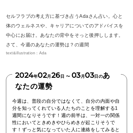
[12星座別] Weekly Holoscope
HEALTH
セルフラブの考え方に基づき占うAdaさん占い。心と
[12星座別] Monthly Love Holoscope
自分にやさしく
体のウェルネスや、キャリアについてのアドバイスを
女神まり愛のタロットメッセージ
中心にお届け。あなたの背中をそっと後押しします。
LEARN
さて、今週のあなたの運勢は？の週間
算命学がわかる今月のあなた
知る、考える
text&illustration：Ada
MAMA
2024
02
26
03
03
あ
年
月
日 〜
月
日の
ママもいろいろ
なたの運勢
今週は、普段の自分ではなくて、自分の内面や自
SUSTAINABLE
分を知ってくれている人たちのことを理解する1
わたしができること
週間になりそうです！週の前半は、一対一の関係
性においてときめきやひらめきが起こりそうで
す！ずっと気になっていた人に連絡をしてみると
CULTURE