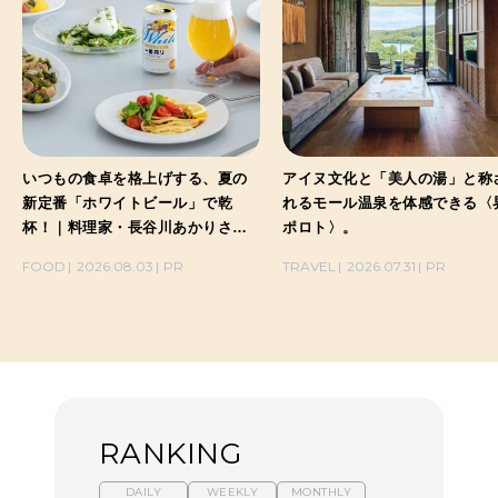
いつもの食卓を格上げする、夏の
アイヌ文化と「美人の湯」と称
新定番「ホワイトビール」で乾
れるモール温泉を体感できる〈
杯！｜料理家・長谷川あかりさん
ポロト〉。
の気取らないおもてなし。
FOOD
2026.08.03
PR
TRAVEL
2026.07.31
PR
RANKING
DAILY
WEEKLY
MONTHLY