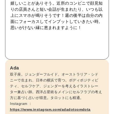
嬉しいことがありそう。近所のコンビニで顔見知
自分を耕す
りの店員さんと短い会話が生まれたり、いつも以
上にスマホが鳴りそうです！週の後半は自分の内
面にフォーカスしてインプットしていきたい時。
WORK&MONEY
思いがけない縁に恵まれますように！
いい人生って？
MAGAZINE
特集
2026年9月号「北海道 おいしく遊ぶ、夏のご褒美旅。」
Ada
双子座。ジェンダーフルイド。オーストラリア・シド
2026年8月号『お茶の時間です。』
ニーで生まれ、日本の横浜で育つ。ボディポジティビ
ティ、セルフケア、ジェンダーを考えるイラストレー
MAGAZINE
MOOK
2026年7月号「鎌倉 ローカルが 教えてくれた 本当の歩き方。」
ター兼占い師。西洋占星術をメインにセルフラブの考え
方に基づく占いが得意。タロットにも精通。
Instagram ：
2026年6月号「大銀座 トレンドが生まれる 新しい一流店へ。」
https://www.instagram.com/adadotcomdota