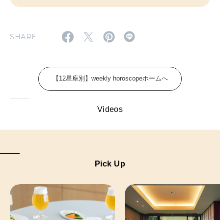
FOLLOW US!
2026年5月号「“大好き”に出会いに。韓国」
2026年4月号「未来をつくる、学びの教科書。」
SHARE
2026年3月号「スイーツ予想図 2026」
2026年2月号「良運を掴む 新・開運術。」
【12星座別】weekly horoscopeホームへ
2026年1月号「猫がいれば、幸せ」
Videos
2025年12月号「お酒の新常識。」
Pick Up