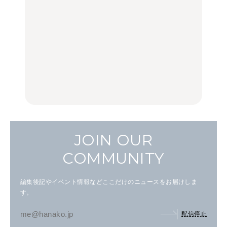
旅。』
旅。』
木上原、下北沢ほか
FOOD
いつもの食卓を格上げす
【2026年最新】横浜の絶
行列に並んででも食べる
る、夏の新定番「ホワイ
品ランチ29選｜横浜駅周
べし！喜多方ラーメンの
トビール」で乾杯！｜料
辺、みなとみらい、横浜
名店3選
理家・長谷川あかりさん
中華街、和食、洋食ほか
の気取らないおもてな
FOOD
FOOD | PR
FOOD
し。
JOIN OUR
COMMUNITY
編集後記やイベント情報などここだけのニュースをお届けしま
す。
配信停止