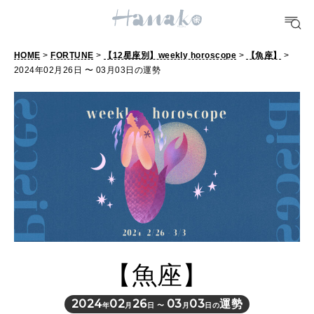
POPULAR TAGS
#手土産
#シュークリーム
#パン
#カフェ
#朝ごはん
#開運
HOME
>
FORTUNE
>
【12星座別】weekly horoscope
>
【魚座】
>
2024年02月26日 〜 03月03日の運勢
10 CATEGORIES
FOOD
おいしい
TRAVEL
どこ行く？
【魚座】
FORTUNE
明日のわたし
2024
02
26
03
03
運勢
年
月
日 〜
月
日の