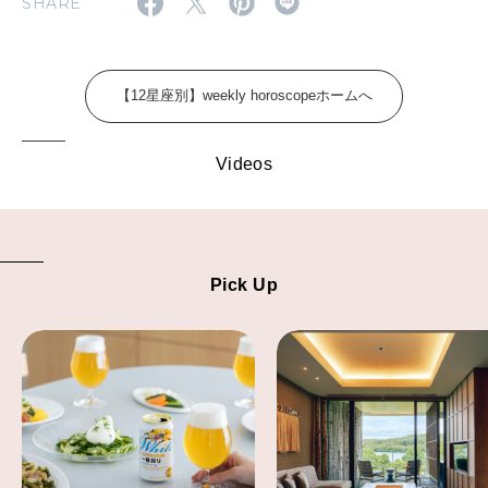
SHARE
FOLLOW US!
2026年5月号「“大好き”に出会いに。韓国」
2026年4月号「未来をつくる、学びの教科書。」
【12星座別】weekly horoscopeホームへ
2026年3月号「スイーツ予想図 2026」
Videos
2026年2月号「良運を掴む 新・開運術。」
2026年1月号「猫がいれば、幸せ」
2025年12月号「お酒の新常識。」
Pick Up