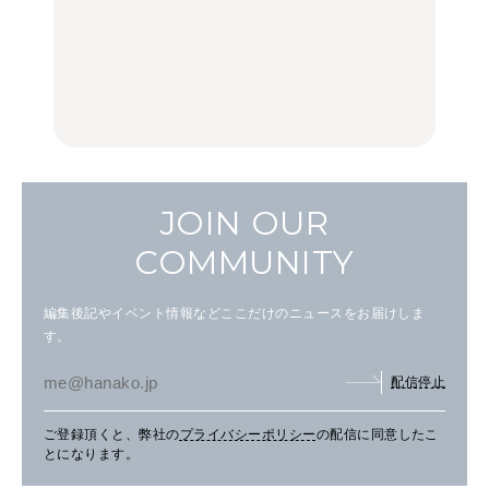
【2026年最新】横浜の絶
【2026年最新】横浜の絶
No.1259『北海道 おいし
品ランチ29選｜横浜駅周
品ランチ29選｜横浜駅周
く遊ぶ、夏のご褒美
辺、みなとみらい、横浜
辺、みなとみらい、横浜
旅。』
中華街、和食、洋食ほか
中華街、和食、洋食ほか
FOOD
FOOD
JOIN OUR
COMMUNITY
編集後記やイベント情報などここだけのニュースをお届けしま
す。
配信停止
ご登録頂くと、弊社の
プライバシーポリシー
の配信に同意したこ
とになります。