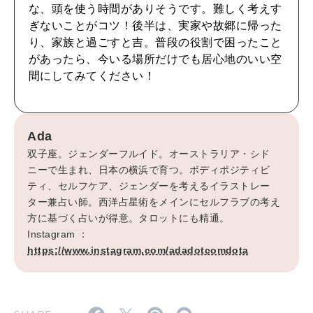
CULTURE
な、頭を使う時間がありそうです。難しく考えす
自分を耕す
ぎないことがコツ！後半は、実家や故郷に帰った
り、家族と過ごすと吉。普段の役割で困ったこと
があったら、今いる場所だけでも居心地のいい空
WORK&MONEY
間にしてみてください！
いい人生って？
Ada
MAGAZINE
双子座。ジェンダーフルイド。オーストラリア・シド
特集
ニーで生まれ、日本の横浜で育つ。ボディポジティビ
ティ、セルフケア、ジェンダーを考えるイラストレー
2026年9月号「北海道 おいしく遊ぶ、夏のご褒美旅。」
ター兼占い師。西洋占星術をメインにセルフラブの考え
方に基づく占いが得意。タロットにも精通。
2026年8月号『お茶の時間です。』
Instagram ：
https://www.instagram.com/adadotcomdota
MAGAZINE
MOOK
2026年7月号「鎌倉 ローカルが 教えてくれた 本当の歩き方。」
2026年6月号「大銀座 トレンドが生まれる 新しい一流店へ。」