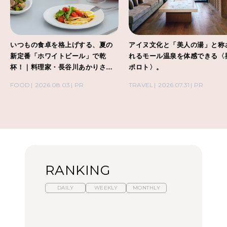
いつもの食卓を格上げする、夏の
アイヌ文化と「美人の湯」と称
新定番「ホワイトビール」で乾
れるモール温泉を体感できる〈
杯！｜料理家・長谷川あかりさん
ポロト〉。
の気取らないおもてなし。
FOOD
2026.08.03
PR
TRAVEL
2026.07.31
PR
RANKING
DAILY
WEEKLY
MONTHLY
暑いから食べたくなる。
【東京近郊】日帰りひと
「来たぞ、トイトレ」|