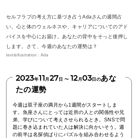
[12星座別] Weekly Holoscope
HEALTH
セルフラブの考え方に基づき占うAdaさんの週間占
[12星座別] Monthly Love Holoscope
自分にやさしく
い。心と体のウェルネスや、キャリアについてのアド
女神まり愛のタロットメッセージ
バイスを中心にお届け。あなたの背中をそっと後押し
LEARN
します。さて、今週のあなたの運勢は？
算命学がわかる今月のあなた
知る、考える
text&illustration：Ada
2023
11
27
12
03
あな
MAMA
年
月
日 〜
月
日の
ママもいろいろ
たの運勢
今週は双子座の満月から1週間がスタートしま
SUSTAINABLE
す。魚座さんにとっては近所の人との関係性や兄
わたしができること
弟、学びについて考えさせられるとき。SNSで問
題に巻き込まれていた人は解決に向かいそう。週
の前半は名探偵ばりにパズルを組み合わせるよう