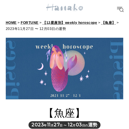
POPULAR TAGS
#手土産
#シュークリーム
#パン
#カフェ
#朝ごはん
#開運
HOME
>
FORTUNE
>
【12星座別】weekly horoscope
>
【魚座】
>
2023年11月27日 〜 12月03日の運勢
10 CATEGORIES
FOOD
おいしい
TRAVEL
どこ行く？
【魚座】
FORTUNE
明日のわたし
2023
11
27
12
03
運勢
年
月
日 〜
月
日の