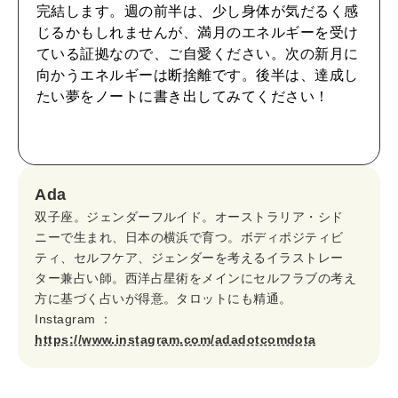
CULTURE
完結します。週の前半は、少し身体が気だるく感
自分を耕す
じるかもしれませんが、満月のエネルギーを受け
ている証拠なので、ご自愛ください。次の新月に
向かうエネルギーは断捨離です。後半は、達成し
WORK&MONEY
たい夢をノートに書き出してみてください！
いい人生って？
MAGAZINE
Ada
特集
双子座。ジェンダーフルイド。オーストラリア・シド
2026年9月号「北海道 おいしく遊ぶ、夏のご褒美旅。」
ニーで生まれ、日本の横浜で育つ。ボディポジティビ
ティ、セルフケア、ジェンダーを考えるイラストレー
ター兼占い師。西洋占星術をメインにセルフラブの考え
2026年8月号『お茶の時間です。』
方に基づく占いが得意。タロットにも精通。
Instagram ：
MAGAZINE
MOOK
2026年7月号「鎌倉 ローカルが 教えてくれた 本当の歩き方。」
https://www.instagram.com/adadotcomdota
2026年6月号「大銀座 トレンドが生まれる 新しい一流店へ。」