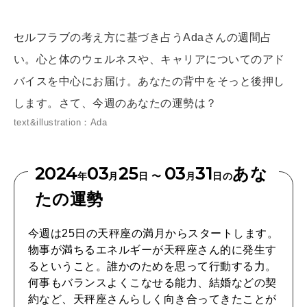
[12星座別] Weekly Holoscope
HEALTH
セルフラブの考え方に基づき占うAdaさんの週間占
[12星座別] Monthly Love Holoscope
自分にやさしく
い。心と体のウェルネスや、キャリアについてのアド
女神まり愛のタロットメッセージ
バイスを中心にお届け。あなたの背中をそっと後押し
LEARN
します。さて、今週のあなたの運勢は？
算命学がわかる今月のあなた
知る、考える
text&illustration：Ada
MAMA
2024
03
25
03
31
あな
年
月
日 〜
月
日の
ママもいろいろ
たの運勢
今週は25日の天秤座の満月からスタートします。
SUSTAINABLE
物事が満ちるエネルギーが天秤座さん的に発生す
わたしができること
るということ。誰かのためを思って行動する力。
何事もバランスよくこなせる能力、結婚などの契
約など、天秤座さんらしく向き合ってきたことが