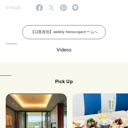
FOLLOW US!
2026年5月号「“大好き”に出会いに。韓国」
SHARE
2026年4月号「未来をつくる、学びの教科書。」
2026年3月号「スイーツ予想図 2026」
【12星座別】weekly horoscopeホームへ
2026年2月号「良運を掴む 新・開運術。」
Videos
2026年1月号「猫がいれば、幸せ」
2025年12月号「お酒の新常識。」
Pick Up