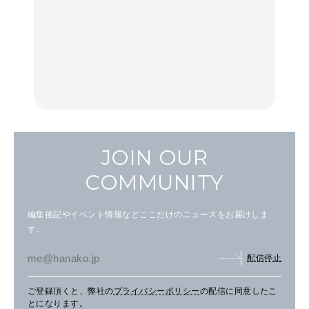
中目黒からひと駅の穴
いつもの食卓を格上げす
【2026年最新】横浜の絶
場。祐天寺の魅力10選｜
る、夏の新定番「ホワイ
品ランチ29選｜横浜駅周
グルメ、ショッピング、
トビール」で乾杯！｜料
辺、みなとみらい、横浜
古着ほか
理家・長谷川あかりさん
中華街、和食、洋食ほか
の気取らないおもてな
FOOD
FOOD | PR
FOOD
し。
JOIN OUR
COMMUNITY
編集後記やイベント情報などここだけのニュースをお届けしま
す。
配信停止
ご登録頂くと、弊社の
プライバシーポリシー
の配信に同意したこ
とになります。