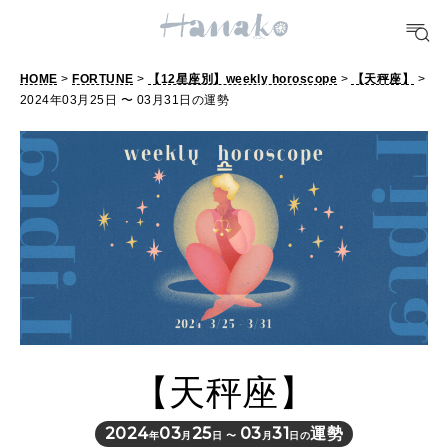
POPULAR TAGS
#手土産
#シュークリーム
#パン
#カフェ
#朝ごはん
#開運
HOME
>
FORTUNE
>
【12星座別】weekly horoscope
>
【天秤座】
>
2024年03月25日 〜 03月31日の運勢
10 CATEGORIES
FOOD
おいしい
TRAVEL
どこ行く？
【天秤座】
FORTUNE
明日のわたし
2024
03
25
03
31
運勢
年
月
日 〜
月
日の