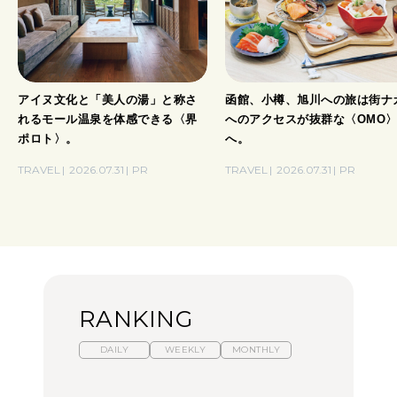
アイヌ文化と「美人の湯」と称さ
函館、小樽、旭川への旅は街ナ
れるモール温泉を体感できる〈界
へのアクセスが抜群な〈OMO
ポロト〉。
へ。
TRAVEL
2026.07.31
PR
TRAVEL
2026.07.31
PR
RANKING
DAILY
WEEKLY
MONTHLY