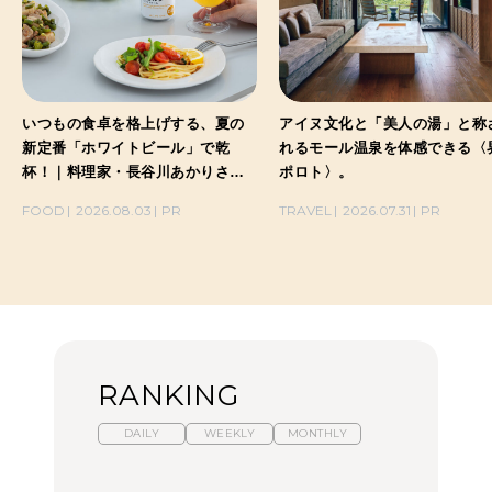
いつもの食卓を格上げする、夏の
アイヌ文化と「美人の湯」と称
新定番「ホワイトビール」で乾
れるモール温泉を体感できる〈
杯！｜料理家・長谷川あかりさん
ポロト〉。
の気取らないおもてなし。
FOOD
2026.08.03
PR
TRAVEL
2026.07.31
PR
RANKING
DAILY
WEEKLY
MONTHLY