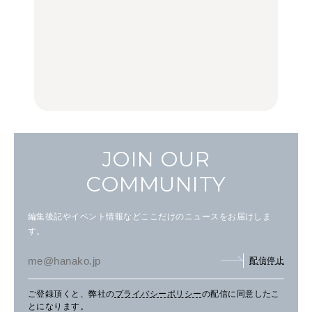
中目黒からひと駅の穴
いつもの食卓を格上げす
【2026年最新】横浜の絶
場。祐天寺の魅力10選｜
る、夏の新定番「ホワイ
品ランチ29選｜横浜駅周
グルメ、ショッピング、
トビール」で乾杯！｜料
辺、みなとみらい、横浜
古着ほか
理家・長谷川あかりさん
中華街、和食、洋食ほか
の気取らないおもてな
FOOD
FOOD | PR
FOOD
し。
JOIN OUR
COMMUNITY
編集後記やイベント情報などここだけのニュースをお届けしま
す。
配信停止
ご登録頂くと、弊社の
プライバシーポリシー
の配信に同意したこ
とになります。