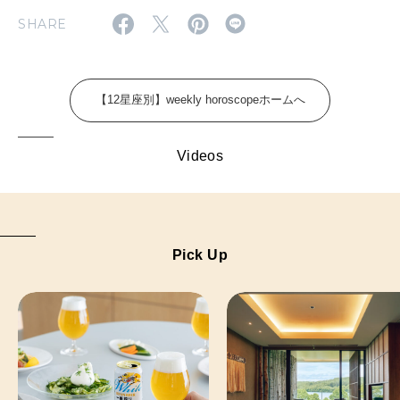
FOLLOW US!
2026年5月号「“大好き”に出会いに。韓国」
SHARE
2026年4月号「未来をつくる、学びの教科書。」
2026年3月号「スイーツ予想図 2026」
【12星座別】weekly horoscopeホームへ
2026年2月号「良運を掴む 新・開運術。」
Videos
2026年1月号「猫がいれば、幸せ」
2025年12月号「お酒の新常識。」
Pick Up