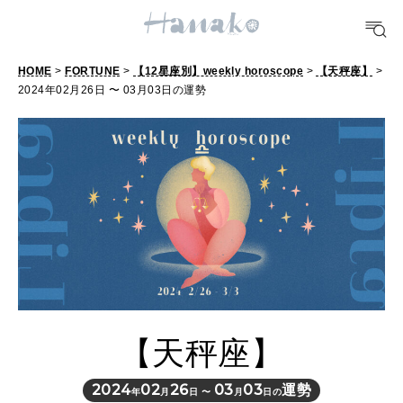
POPULAR TAGS
#手土産
#シュークリーム
#パン
#カフェ
#朝ごはん
#開運
HOME
>
FORTUNE
>
【12星座別】weekly horoscope
>
【天秤座】
>
2024年02月26日 〜 03月03日の運勢
10 CATEGORIES
FOOD
おいしい
TRAVEL
どこ行く？
【天秤座】
FORTUNE
明日のわたし
2024
02
26
03
03
運勢
年
月
日 〜
月
日の