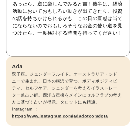
CULTURE
あったら、逆に楽しんでみると吉！後半は、経済
自分を耕す
活動においておもしろい動きが出てきたり、投資
の話を持ちかけられるかも！この日の直感は当て
にならないのでおもしろそうなお金の使い道を見
WORK&MONEY
つけたら、一度検討する時間を持ってください！
いい人生って？
MAGAZINE
Ada
特集
双子座。ジェンダーフルイド。オーストラリア・シド
2026年9月号「北海道 おいしく遊ぶ、夏のご褒美旅。」
ニーで生まれ、日本の横浜で育つ。ボディポジティビ
ティ、セルフケア、ジェンダーを考えるイラストレー
ター兼占い師。西洋占星術をメインにセルフラブの考え
2026年8月号『お茶の時間です。』
方に基づく占いが得意。タロットにも精通。
Instagram ：
MAGAZINE
MOOK
2026年7月号「鎌倉 ローカルが 教えてくれた 本当の歩き方。」
https://www.instagram.com/adadotcomdota
2026年6月号「大銀座 トレンドが生まれる 新しい一流店へ。」