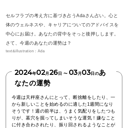
[12星座別] Weekly Holoscope
HEALTH
セルフラブの考え方に基づき占うAdaさん占い。心と
[12星座別] Monthly Love Holoscope
自分にやさしく
体のウェルネスや、キャリアについてのアドバイスを
女神まり愛のタロットメッセージ
中心にお届け。あなたの背中をそっと後押しします。
LEARN
さて、今週のあなたの運勢は？
算命学がわかる今月のあなた
知る、考える
text&illustration：Ada
MAMA
2024
02
26
03
03
あ
年
月
日 〜
月
日の
ママもいろいろ
なたの運勢
今週は天秤座さんにとって、断捨離をしたり、一
SUSTAINABLE
から新しいことを始めるのに適した1週間になり
わたしができること
そうです！週の前半は、うまく気配りをしたつも
りが、墓穴を掘ってしまいそうな運気！嫌なこと
に付き合わされたり、振り回されるようなことが