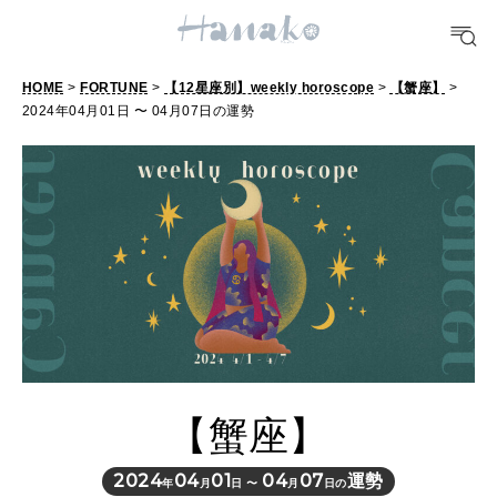
POPULAR TAGS
#手土産
#シュークリーム
#パン
#カフェ
#朝ごはん
#開運
HOME
>
FORTUNE
>
【12星座別】weekly horoscope
>
【蟹座】
>
2024年04月01日 〜 04月07日の運勢
10 CATEGORIES
FOOD
おいしい
TRAVEL
どこ行く？
【蟹座】
FORTUNE
明日のわたし
2024
04
01
04
07
運勢
年
月
日 〜
月
日の