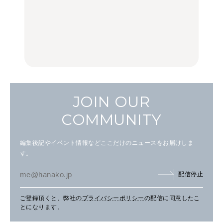
白和え×「一番搾り ホワ
夏こそキウイフルーツ
【2026年最新】横浜の絶
イトビール」が相性抜
を。新しいおいしさに出
品ランチ29選｜横浜駅周
群。料理家・長谷川あか
会う、夏の簡単食卓レシ
辺、みなとみらい、横浜
りさん考案の晩酌刺身レ
ピ
中華街、和食、洋食ほか
シピ。
FOOD | PR
FOOD | PR
FOOD
JOIN OUR
COMMUNITY
編集後記やイベント情報などここだけのニュースをお届けしま
す。
配信停止
ご登録頂くと、弊社の
プライバシーポリシー
の配信に同意したこ
とになります。