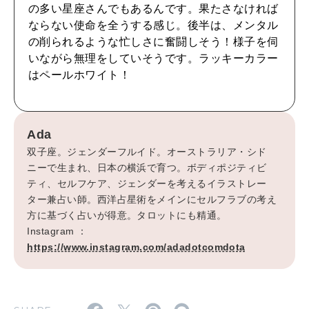
CULTURE
の多い星座さんでもあるんです。果たさなければ
自分を耕す
ならない使命を全うする感じ。後半は、メンタル
の削られるような忙しさに奮闘しそう！様子を伺
いながら無理をしていそうです。ラッキーカラー
WORK&MONEY
はペールホワイト！
いい人生って？
Ada
MAGAZINE
双子座。ジェンダーフルイド。オーストラリア・シド
特集
ニーで生まれ、日本の横浜で育つ。ボディポジティビ
ティ、セルフケア、ジェンダーを考えるイラストレー
2026年9月号「北海道 おいしく遊ぶ、夏のご褒美旅。」
ター兼占い師。西洋占星術をメインにセルフラブの考え
方に基づく占いが得意。タロットにも精通。
2026年8月号『お茶の時間です。』
Instagram ：
https://www.instagram.com/adadotcomdota
MAGAZINE
MOOK
2026年7月号「鎌倉 ローカルが 教えてくれた 本当の歩き方。」
2026年6月号「大銀座 トレンドが生まれる 新しい一流店へ。」