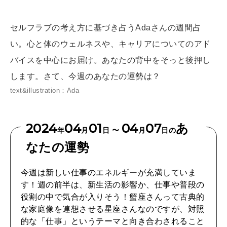
[12星座別] Weekly Holoscope
HEALTH
セルフラブの考え方に基づき占うAdaさんの週間占
[12星座別] Monthly Love Holoscope
自分にやさしく
い。心と体のウェルネスや、キャリアについてのアド
女神まり愛のタロットメッセージ
バイスを中心にお届け。あなたの背中をそっと後押し
LEARN
します。さて、今週のあなたの運勢は？
算命学がわかる今月のあなた
知る、考える
text&illustration：Ada
2024
04
01
04
07
あ
MAMA
年
月
日 〜
月
日の
ママもいろいろ
なたの運勢
今週は新しい仕事のエネルギーが充満していま
SUSTAINABLE
す！週の前半は、新生活の影響か、仕事や普段の
わたしができること
役割の中で気合が入りそう！蟹座さんって古典的
な家庭像を連想させる星座さんなのですが、対照
的な「仕事」というテーマと向き合わされること