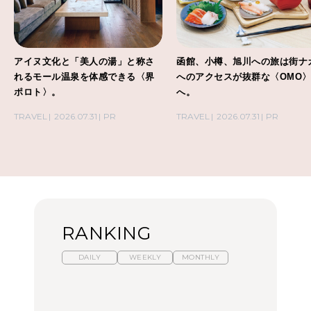
アイヌ文化と「美人の湯」と称さ
函館、小樽、旭川への旅は街ナ
れるモール温泉を体感できる〈界
へのアクセスが抜群な〈OMO
ポロト〉。
へ。
TRAVEL
2026.07.31
PR
TRAVEL
2026.07.31
PR
RANKING
DAILY
WEEKLY
MONTHLY
暑いから食べたくなる。
「来たぞ、トイトレ」|
「来たぞ、トイトレ」|