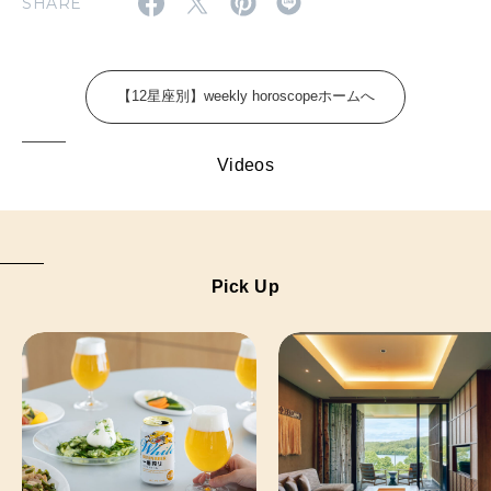
SHARE
FOLLOW US!
2026年5月号「“大好き”に出会いに。韓国」
2026年4月号「未来をつくる、学びの教科書。」
【12星座別】weekly horoscopeホームへ
2026年3月号「スイーツ予想図 2026」
Videos
2026年2月号「良運を掴む 新・開運術。」
2026年1月号「猫がいれば、幸せ」
2025年12月号「お酒の新常識。」
Pick Up