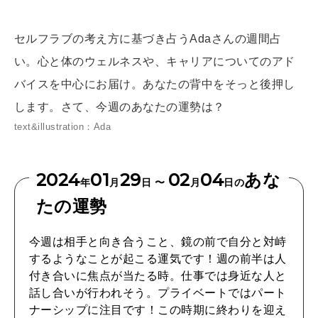
[12星座別] Weekly Holoscope
HEALTH
セルフラブの考え方に基づき占うAdaさんの週間占
[12星座別] Monthly Love Holoscope
自分にやさしく
い。心と体のウェルネスや、キャリアについてのアド
女神まり愛のタロットメッセージ
バイスを中心にお届け。あなたの背中をそっと後押し
LEARN
します。さて、今週のあなたの運勢は？
算命学がわかる今月のあなた
知る、考える
text&illustration：Ada
2024
01
29
02
04
あな
MAMA
年
月
日 〜
月
日の
ママもいろいろ
たの運勢
今週は相手と向き合うこと、鏡の前で自分と対峙
SUSTAINABLE
するようなことが起こる運気です！週の前半は人
わたしができること
付き合いに焦点が当たる時。仕事では身近な人と
話し合いが行われそう。プライベートではパート
ナーシップに注目です！この時期に終わりを迎え