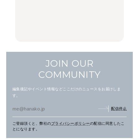
いつもの食卓を格上げす
【2026年最新】横浜の絶
行列に並んででも食べる
る、夏の新定番「ホワイ
品ランチ29選｜横浜駅周
べし！喜多方ラーメンの
トビール」で乾杯！｜料
辺、みなとみらい、横浜
名店3選
理家・長谷川あかりさん
中華街、和食、洋食ほか
の気取らないおもてな
FOOD
FOOD | PR
FOOD
し。
JOIN OUR
COMMUNITY
編集後記やイベント情報などここだけのニュースをお届けしま
す。
配信停止
ご登録頂くと、弊社の
プライバシーポリシー
の配信に同意したこ
とになります。