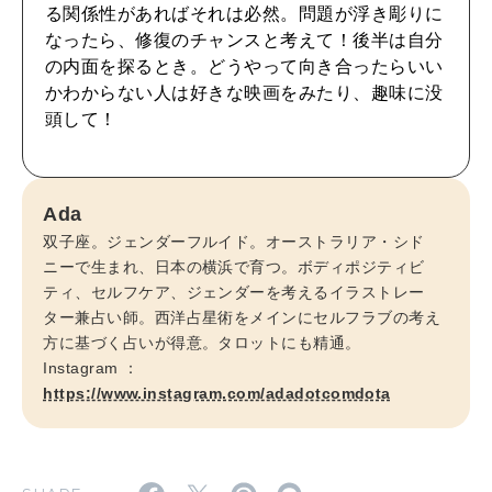
CULTURE
る関係性があればそれは必然。問題が浮き彫りに
自分を耕す
なったら、修復のチャンスと考えて！後半は自分
の内面を探るとき。どうやって向き合ったらいい
かわからない人は好きな映画をみたり、趣味に没
WORK&MONEY
頭して！
いい人生って？
Ada
MAGAZINE
双子座。ジェンダーフルイド。オーストラリア・シド
特集
ニーで生まれ、日本の横浜で育つ。ボディポジティビ
ティ、セルフケア、ジェンダーを考えるイラストレー
2026年9月号「北海道 おいしく遊ぶ、夏のご褒美旅。」
ター兼占い師。西洋占星術をメインにセルフラブの考え
方に基づく占いが得意。タロットにも精通。
2026年8月号『お茶の時間です。』
Instagram ：
https://www.instagram.com/adadotcomdota
MAGAZINE
MOOK
2026年7月号「鎌倉 ローカルが 教えてくれた 本当の歩き方。」
2026年6月号「大銀座 トレンドが生まれる 新しい一流店へ。」