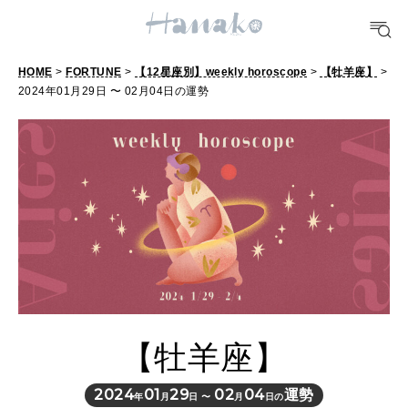
POPULAR TAGS
#手土産
#シュークリーム
#パン
#カフェ
#朝ごはん
#開運
HOME
>
FORTUNE
>
【12星座別】weekly horoscope
>
【牡羊座】
>
2024年01月29日 〜 02月04日の運勢
10 CATEGORIES
FOOD
おいしい
TRAVEL
どこ行く？
【牡羊座】
FORTUNE
明日のわたし
2024
01
29
02
04
運勢
年
月
日 〜
月
日の