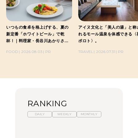
いつもの食卓を格上げする、夏の
アイヌ文化と「美人の湯」と称
新定番「ホワイトビール」で乾
れるモール温泉を体感できる〈
杯！｜料理家・長谷川あかりさん
ポロト〉。
の気取らないおもてなし。
FOOD
2026.08.03
PR
TRAVEL
2026.07.31
PR
RANKING
DAILY
WEEKLY
MONTHLY
【福島】わざわざ食べに
暑いから食べたくなる。
「来たぞ、トイトレ」|