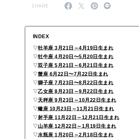
も
SHARE
豊
か
な
INDEX
金
▽
牡羊座 3月21日～4月19日生まれ
運
▽
牡牛座 4月20日〜5月20日生まれ
に
▽
双子座 5月21日～6月21日生まれ
恵
▽
蟹座 6月22日〜7月22日生まれ
▽
獅子座 7月23日〜8月22日生まれ
ま
▽
乙女座 8月23日～9月22日生まれ
れ
▽
天秤座 9月23日～10月22日生まれ
て
▽
蠍座 10月23日～11月21日生まれ
い
▽
射手座 11月22日～12月21日生まれ
る
▽
山羊座 12月22日～1月19日生まれ
の
▽
水瓶座 1月20日～2月18日生まれ