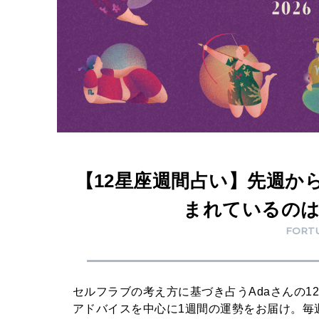
い
】
先
週
か
ら
引
【12星座週間占い】先週か
き
続
まれているのは？
き
FORT
、
今
セルフラブの考え方に基づき占うAdaさんの
週
アドバイスを中心に1週間の運勢をお届け。毎