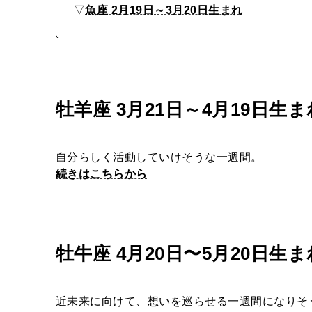
▽
魚座 2月19日～3月20日生まれ
は
？
｜
6
月
牡羊座 3月21日～4月19日生ま
8
日
自分らしく活動していけそうな一週間。
〜
続きはこちらから
6
月
1
牡牛座 4月20日〜5月20日生ま
4
日
近未来に向けて、想いを巡らせる一週間になりそ