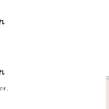
れ
れ
です。