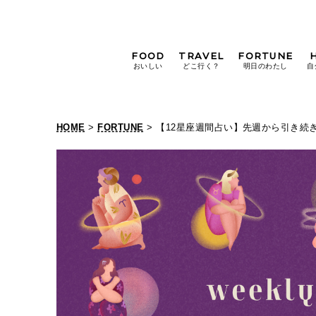
FOOD
TRAVEL
FORTUNE
おいしい
どこ行く？
明日のわたし
自
[12星座別] Weekly
Holoscope
HOME
>
FORTUNE
> 【12星座週間占い】先週から引き続
[12星座別] Monthly
【
Holoscope
#手土産
#シュークリーム
#パン
1
女神まり愛の
タロットメッセージ
2
#京都
[算命学] 星読みハナコの月巡
星
座
週
間
占