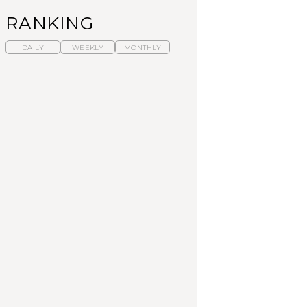
RANKING
DAILY
WEEKLY
MONTHLY
暑いから食べたくな
【東京近郊】日帰りひ
「来たぞ、トイトレ」|
る。わざわざ行きたい
とり旅スポット5選｜館
弘中綾香の「純度
ラーメン13選｜プロが
山、前橋、日光など
100%」～第141回～
選ぶベスト3、大井町の
人気店、ご当地ラーメ
TRAVEL
LEARN
FOOD
ン
No.1259『北海道 おい
No.1259『北海道 おい
【あんこ】一度は食べ
しく遊ぶ、夏のご褒美
しく遊ぶ、夏のご褒美
たい名店13選｜どら焼
旅。』
旅。』
き・おはぎほか
FOOD
いつもの食卓を格上げ
【東京近郊】日帰りひ
「来たぞ、トイトレ」|
する、夏の新定番「ホ
とり旅スポット5選｜館
弘中綾香の「純度
ワイトビール」で乾
山、前橋、日光など
100%」～第141回～
杯！｜料理家・長谷川
あかりさんの気取らな