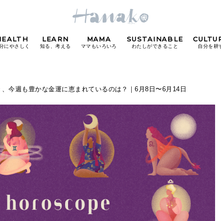
HEALTH
LEARN
MAMA
SUSTAINABLE
CULTU
分にやさしく
知る、考える
ママもいろいろ
わたしができること
自分を耕
POPULAR TAGS
き、今週も豊かな金運に恵まれているのは？｜6月8日〜6月14日
#カフェ
#朝ごはん
#開運
#東京駅
#銀座
#
り
FOLLOW US!