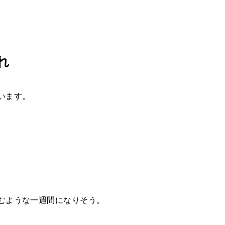
れ
います。
むような一週間になりそう。