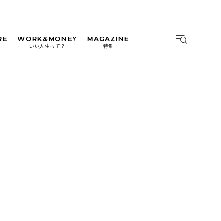
RE
WORK&MONEY
MAGAZINE
MAGAZINE
MOOK
す
いい人生って？
特集
2026年9月号「北海道 おいし
く遊ぶ、夏のご褒美旅。」
2026年8月号『お茶の時間で
す。』
日本橋
#中目黒
#吉祥寺
#横浜
2026年7月号「鎌倉 ローカル
が 教えてくれた 本当の歩き
方。」
2026年6月号「大銀座 トレン
ドが生まれる 新しい一流店
へ。」
2026年5月号「“大好き”に出
会いに。韓国」
2026年4月号「未来をつくる、