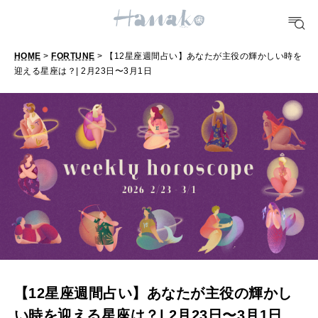
FOOD
おいしい
HOME
>
FORTUNE
> 【12星座週間占い】あなたが主役の輝かしい時を
迎える星座は？| 2月23日〜3月1日
【
1
TRAVEL
2
どこ行く？
星
座
FORTUNE
週
明日のわたし
間
[12星座別] Weekly Holoscope
占
HEALTH
い
[12星座別] Monthly Love Holoscope
自分にやさしく
】
【12星座週間占い】あなたが主役の輝かし
女神まり愛のタロットメッセージ
あ
い時を迎える星座は？| 2月23日〜3月1日