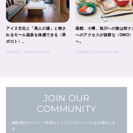
アイヌ文化と「美人の湯」と称さ
函館、小樽、旭川への旅は街ナ
れるモール温泉を体感できる〈界
へのアクセスが抜群な〈OMO
ポロト〉。
へ。
TRAVEL
2026.07.31
PR
TRAVEL
2026.07.31
PR
JOIN OUR
COMMUNITY
編集後記やイベント情報などここだけのニュースをお届けしま
す。