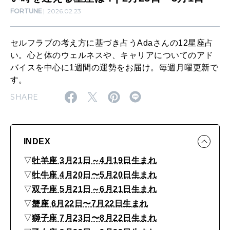
LEARN
算命学がわかる今月のあなた
な
FORTUNE
2026.02.23
知る、考える
た
セルフラブの考え方に基づき占うAdaさんの12星座占
が
い。心と体のウェルネスや、キャリアについてのアド
MAMA
主
ママもいろいろ
バイスを中心に1週間の運勢をお届け。毎週月曜更新で
役
す。
の
SHARE
SUSTAINABLE
輝
わたしができること
か
INDEX
し
CULTURE
▽
牡羊座 3月21日～4月19日生まれ
い
自分を耕す
▽
牡牛座 4月20日〜5月20日生まれ
時
▽
双子座 5月21日～6月21日生まれ
を
▽
蟹座 6月22日〜7月22日生まれ
WORK&MONEY
迎
▽
獅子座 7月23日〜8月22日生まれ
いい人生って？