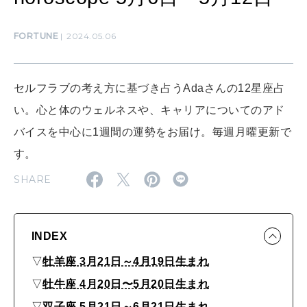
LEARN
算命学がわかる今月のあなた
知る、考える
FORTUNE
2024.05.06
MAMA
セルフラブの考え方に基づき占うAdaさんの12星座占
ママもいろいろ
い。心と体のウェルネスや、キャリアについてのアド
バイスを中心に1週間の運勢をお届け。毎週月曜更新で
SUSTAINABLE
す。
わたしができること
SHARE
CULTURE
自分を耕す
INDEX
▽
牡羊座 3月21日～4月19日生まれ
▽
牡牛座 4月20日〜5月20日生まれ
WORK&MONEY
いい人生って？
▽
双子座 5月21日～6月21日生まれ