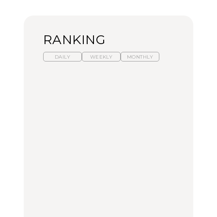
RANKING
DAILY
WEEKLY
MONTHLY
暑いから食べたくなる。
【東京近郊】日帰りひと
「来たぞ、トイトレ」|
わざわざ行きたいラーメ
り旅スポット5選｜館
弘中綾香の「純度
ン13選｜プロが選ぶベス
山、前橋、日光など
100%」～第141回～
ト3、大井町の人気店、
ご当地ラーメン
TRAVEL
LEARN
FOOD
【福島】わざわざ食べに
【東京近郊】日帰りひと
【あんこ】一度は食べた
行きたいご当地グルメ23
り旅スポット5選｜館
い名店13選｜どら焼き・
選｜ラーメン、餃子、そ
山、前橋、日光など
おはぎほか
ばほか
FOOD
TRAVEL
FOOD
中目黒からひと駅の穴
No.1259『北海道 おいし
「来たぞ、トイトレ」|
場。祐天寺の魅力10選｜
く遊ぶ、夏のご褒美
弘中綾香の「純度