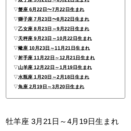
▽
蟹座 6月22日〜7月22日生まれ
▽
獅子座 7月23日〜8月22日生まれ
MAGAZINE
特集
▽
乙女座 8月23日～9月22日生まれ
▽
天秤座 9月23日～10月22日生まれ
2026年9月号「北海道 おいしく遊ぶ、夏のご褒美旅。」
▽
蠍座 10月23日～11月21日生まれ
2026年8月号『お茶の時間です。』
▽
射手座 11月22日～12月21日生まれ
MAGAZINE
MOOK
▽
山羊座 12月22日～1月19日生まれ
2026年7月号「鎌倉 ローカルが 教えてくれた 本当の歩き方。」
▽
水瓶座 1月20日～2月18日生まれ
2026年6月号「大銀座 トレンドが生まれる 新しい一流店へ。」
▽
魚座 2月19日～3月20日生まれ
FOLLOW US!
2026年5月号「“大好き”に出会いに。韓国」
2026年4月号「未来をつくる、学びの教科書。」
牡羊座 3月21日～4月19日生まれ
2026年3月号「スイーツ予想図 2026」