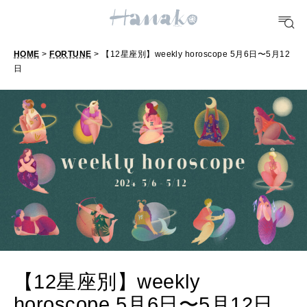
FOOD
HOME
>
FORTUNE
> 【12星座別】weekly horoscope 5月6日〜5月12
おいしい
日
TRAVEL
どこ行く？
FORTUNE
明日のわたし
[12星座別] Weekly Holoscope
HEALTH
[12星座別] Monthly Love Holoscope
自分にやさしく
【12星座別】weekly
女神まり愛のタロットメッセージ
horoscope 5月6日〜5月12日