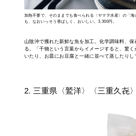
加熱不要で、そのままでも食べられる〈ヤマヲ水産〉の「海
も、なおいっそう香ばしく、おいしい。3,300円。
山陰沖で獲れた新鮮な魚を加工。化学調味料、保
る。「干物という言葉からイメージすると、驚く
いたり、お皿にお豆腐と一緒に並べて蒸したりし
2. 三重県〈鷲洋〉〈三重久㐂