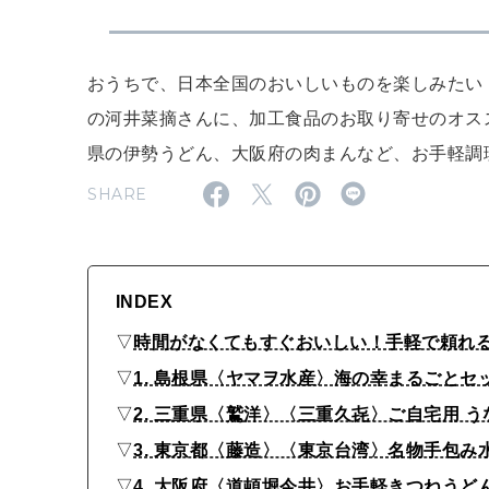
おうちで、日本全国のおいしいものを楽しみたい
の河井菜摘さんに、加工食品のお取り寄せのオス
県の伊勢うどん、大阪府の肉まんなど、お手軽調
SHARE
INDEX
▽
時間がなくてもすぐおいしい！手軽で頼れ
▽
1. 島根県〈ヤマヲ水産〉海の幸まるごとセ
▽
2. 三重県〈鷲洋〉〈三重久㐂〉ご自宅用 
▽
3. 東京都〈藤造〉〈東京台湾〉名物手包み水
▽
4. 大阪府〈道頓堀今井〉お手軽きつねうど