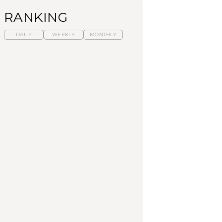
RANKING
DAILY
WEEKLY
MONTHLY
暑いから食べたくな
「来たぞ、トイトレ」|
「来たぞ、トイトレ」|
る。わざわざ行きたい
弘中綾香の「純度
弘中綾香の「純度
ラーメン13選｜プロが
100%」～第141回～
100%」～第141回～
選ぶベスト3、大井町の
人気店、ご当地ラーメ
LEARN
LEARN
FOOD
ン
No.1259『北海道 おい
No.1259『北海道 おい
【あんこ】一度は食べ
しく遊ぶ、夏のご褒美
しく遊ぶ、夏のご褒美
たい名店13選｜どら焼
旅。』
旅。』
き・おはぎほか
FOOD
いつもの食卓を格上げ
暑いから食べたくな
「来たぞ、トイトレ」|
する、夏の新定番「ホ
る。わざわざ行きたい
弘中綾香の「純度
ワイトビール」で乾
ラーメン13選｜プロが
100%」～第141回～
杯！｜料理家・長谷川
選ぶベスト3、大井町の
あかりさんの気取らな
人気店、ご当地ラーメ