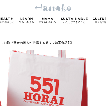
HEALTH
LEARN
MAMA
SUSTAINABLE
CULTU
分にやさしく
知る、考える
ママもいろいろ
わたしができること
自分を耕
POPULAR TAGS
利！お取り寄せの達人が推薦する激ウマ加工食品7選
#カフェ
#朝ごはん
#開運
#東京駅
#銀座
#
り
FOLLOW US!