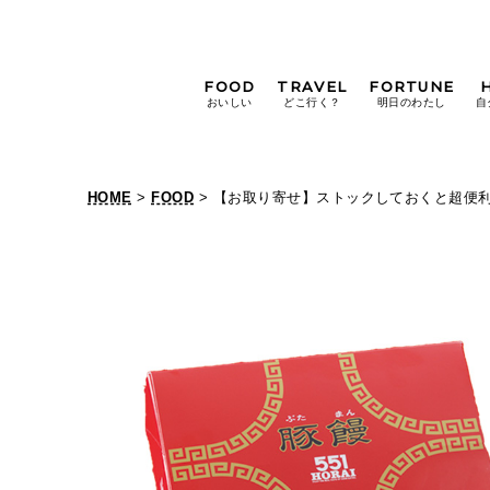
FOOD
TRAVEL
FORTUNE
おいしい
どこ行く？
明日のわたし
自
[12星座別] Weekly
Holoscope
HOME
>
FOOD
> 【お取り寄せ】ストックしておくと超便
[12星座別] Monthly
Holoscope
#手土産
#シュークリーム
#パン
女神まり愛の
タロットメッセージ
#京都
[算命学] 星読みハナコの月巡