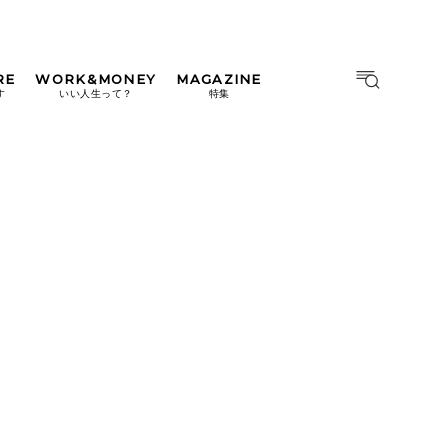
RE
WORK&MONEY
MAGAZINE
MAGAZINE
MOOK
す
いい人生って？
特集
2026年9月号「北海道 おいし
く遊ぶ、夏のご褒美旅。」
2026年8月号『お茶の時間で
す。』
日本橋
#中目黒
#吉祥寺
#横浜
2026年7月号「鎌倉 ローカル
が 教えてくれた 本当の歩き
方。」
2026年6月号「大銀座 トレン
ドが生まれる 新しい一流店
へ。」
2026年5月号「“大好き”に出
会いに。韓国」
2026年4月号「未来をつくる、