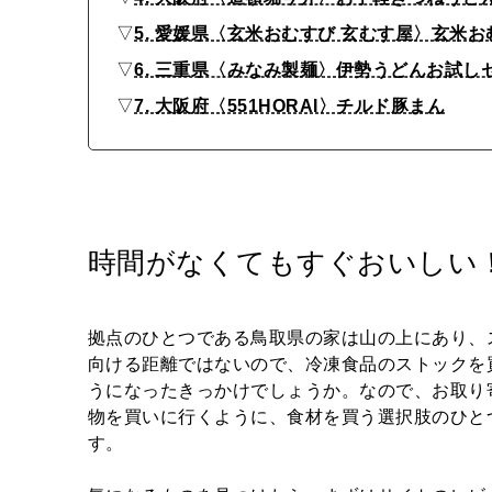
▽
5. 愛媛県〈玄米おむすび 玄むす屋〉玄米お
▽
6. 三重県〈みなみ製麺〉伊勢うどんお試し
▽
7. 大阪府〈551HORAI〉チルド豚まん
時間がなくてもすぐおいしい
拠点のひとつである鳥取県の家は山の上にあり、
向ける距離ではないので、冷凍食品のストックを
うになったきっかけでしょうか。なので、お取り
物を買いに行くように、食材を買う選択肢のひと
す。