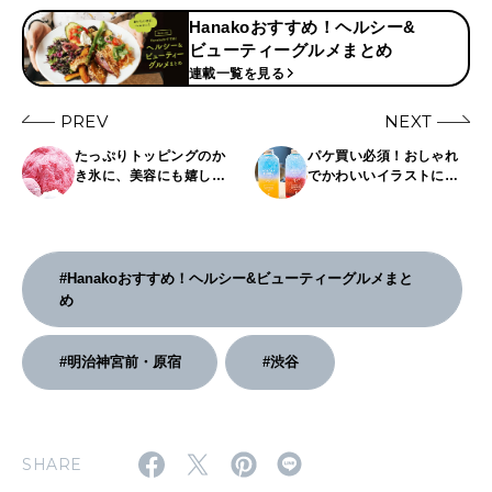
Hanakoおすすめ！ヘルシー&
ビューティーグルメまとめ
連載一覧を見る
PREV
NEXT
たっぷりトッピングのか
パケ買い必須！おしゃれ
き氷に、美容にも嬉しい
でかわいいイラストに癒
豆花やティースムージー
されるスイーツ&ドリンク
も。おすすめ【台湾ス
3選
イーツ】3選
#Hanakoおすすめ！ヘルシー&ビューティーグルメまと
め
#明治神宮前・原宿
#渋谷
SHARE