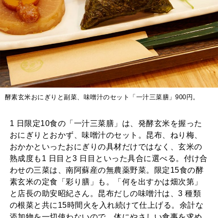
酵素玄米おにぎりと副菜、味噌汁のセット「一汁三菜膳」900円。
1 日限定10食の「一汁三菜膳」は、発酵玄米を握った
おにぎりとおかず、味噌汁のセット。昆布、ねり梅、
おかかといったおにぎりの具材だけではなく、玄米の
熟成度も1 日目と3 日目といった具合に選べる。付け合
わせの三菜は、南阿蘇産の無農薬野菜。限定15食の酵
素玄米の定食「彩り膳」も。「何を出すかは畑次第」
と店長の助安昭紀さん。昆布だしの味噌汁は、3 種類
の根菜と共に15時間火を入れ続けて仕上げる。余計な
添加物を一切使わないので、体にやさしい食事を求め