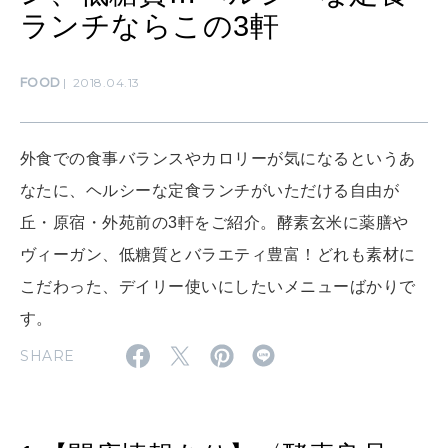
ランチならこの3軒
CULTURE
自分を耕す
FOOD
2018.04.13
WORK&MONEY
外食での食事バランスやカロリーが気になるというあ
いい人生って？
なたに、ヘルシーな定食ランチがいただける自由が
丘・原宿・外苑前の3軒をご紹介。酵素玄米に薬膳や
MAGAZINE
ヴィーガン、低糖質とバラエティ豊富！どれも素材に
特集
こだわった、デイリー使いにしたいメニューばかりで
2026年9月号「北海道 おいしく遊ぶ、夏のご褒美旅。」
す。
SHARE
2026年8月号『お茶の時間です。』
MAGAZINE
MOOK
2026年7月号「鎌倉 ローカルが 教えてくれた 本当の歩き方。」