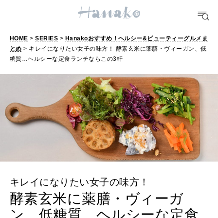
明日のわたし
[12星座別] Weekly Holoscope
HOME
>
SERIES
>
Hanakoおすすめ！ヘルシー&ビューティーグルメま
HEALTH
とめ
> キレイになりたい女子の味方！ 酵素玄米に薬膳・ヴィーガン、低
[12星座別] Monthly Love Holoscope
自分にやさしく
糖質…ヘルシーな定食ランチならこの3軒
女神まり愛のタロットメッセージ
LEARN
算命学がわかる今月のあなた
知る、考える
MAMA
ママもいろいろ
キレイになりたい女子の味方！
SUSTAINABLE
酵素玄米に薬膳・ヴィーガ
わたしができること
ン、低糖質…ヘルシーな定食