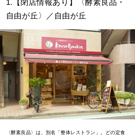
1.【閉店情報あり】〈酵素良品・
2026年6月号「大銀座 トレンドが生まれる 新しい一流店へ。」
自由が丘〉／自由が丘
FOLLOW US!
2026年5月号「“大好き”に出会いに。韓国」
2026年4月号「未来をつくる、学びの教科書。」
2026年3月号「スイーツ予想図 2026」
2026年2月号「良運を掴む 新・開運術。」
2026年1月号「猫がいれば、幸せ」
2025年12月号「お酒の新常識。」
〈酵素良品〉は、別名「整体レストラン」。どの定食