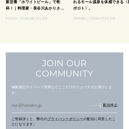
新定番「ホワイトビール」で乾
れるモール温泉を体感できる〈
杯！｜料理家・長谷川あかりさん
ポロト〉。
の気取らないおもてなし。
FOOD
2026.08.03
PR
TRAVEL
2026.07.31
PR
JOIN OUR
COMMUNITY
編集後記やイベント情報などここだけのニュースをお届けしま
す。
配信停止
ご登録頂くと、弊社の
プライバシーポリシー
の配信に同意したこ
とになります。