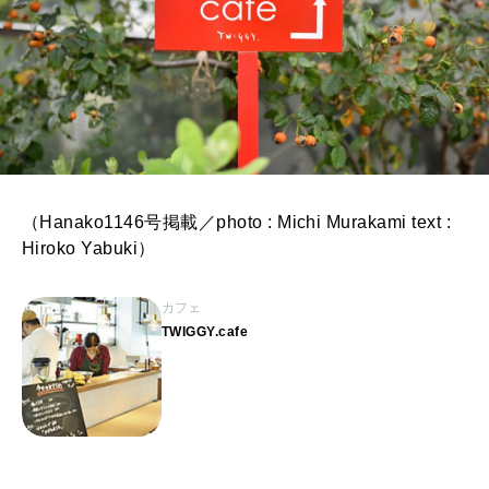
（Hanako1146号掲載／photo : Michi Murakami text :
Hiroko Yabuki）
カフェ
TWIGGY.cafe