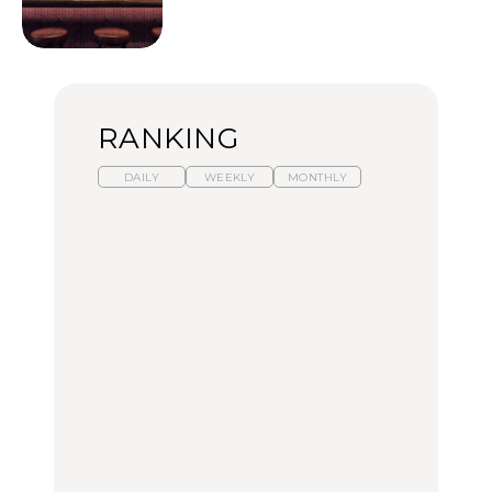
RANKING
DAILY
WEEKLY
MONTHLY
【2026年夏】マリーアン
暑いから食べたくなる。
「来たぞ、トイトレ」|
トワネット展が話題！ 東
わざわざ行きたいラーメ
弘中綾香の「純度
京、横浜、京都でおすす
ン13選｜プロが選ぶベス
100%」～第141回～
めのアート展4選
ト3、大井町の人気店、
ご当地ラーメン
CULTURE
LEARN
FOOD
【福島】わざわざ食べに
【東京近郊】日帰りひと
【あんこ】一度は食べた
行きたいご当地グルメ23
り旅スポット5選｜館
い名店13選｜どら焼き・
選｜ラーメン、餃子、そ
山、前橋、日光など
おはぎほか
ばほか
FOOD
TRAVEL
FOOD