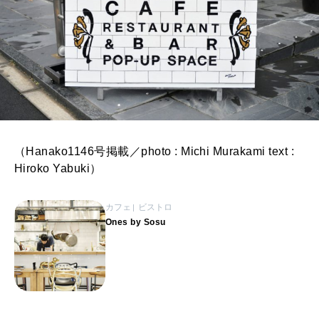
（Hanako1146号掲載／photo : Michi Murakami text :
Hiroko Yabuki）
カフェ
ビストロ
Ones by Sosu