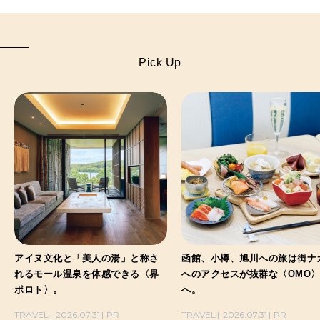
Pick Up
アイヌ文化と「美人の湯」と称さ
函館、小樽、旭川への旅は街ナ
れるモール温泉を体感できる〈界
へのアクセスが抜群な〈OMO
ポロト〉。
へ。
TRAVEL
2026.07.31
PR
TRAVEL
2026.07.31
PR