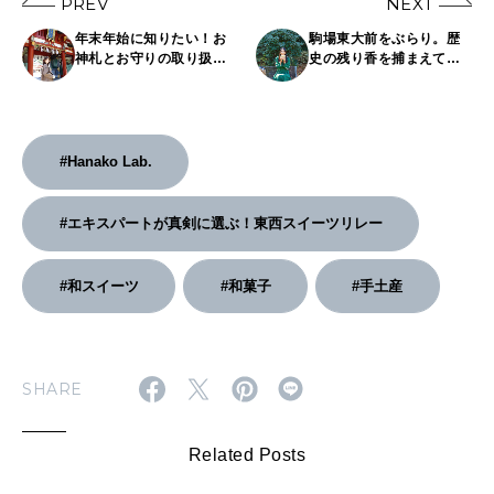
PREV
NEXT
年末年始に知りたい！お
駒場東大前をぶらり。歴
神札とお守りの取り扱い
史の残り香を捕まえて｜
作法｜MARIKOの心潤う
花井悠希の「この街この
神社巡り
駅このパン屋」
#Hanako Lab.
#エキスパートが真剣に選ぶ！東西スイーツリレー
#和スイーツ
#和菓子
#手土産
SHARE
Related Posts