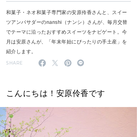
MAGAZINE
MOOK
2026年7月号「鎌倉 ローカルが 教えてくれた 本当の歩き方。」
和菓子・ネオ和菓子専門家の安原伶香さんと、スイー
ツアンバサダーのnanshi（ナンシ）さんが、毎月交替
2026年6月号「大銀座 トレンドが生まれる 新しい一流店へ。」
でテーマに沿ったおすすめスイーツをナビゲート。今
FOLLOW US!
2026年5月号「“大好き”に出会いに。韓国」
月は安原さんが、「年末年始にぴったりの手土産」を
紹介します。
2026年4月号「未来をつくる、学びの教科書。」
SHARE
2026年3月号「スイーツ予想図 2026」
2026年2月号「良運を掴む 新・開運術。」
こんにちは！安原伶香です
2026年1月号「猫がいれば、幸せ」
2025年12月号「お酒の新常識。」