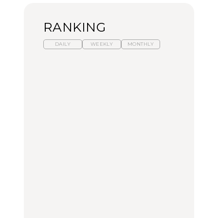
RANKING
DAILY
WEEKLY
MONTHLY
暑いから食べたくなる。
【東京近郊】日帰りひと
「来たぞ、トイトレ」|
わざわざ行きたいラーメ
り旅スポット5選｜館
弘中綾香の「純度
ン13選｜プロが選ぶベス
山、前橋、日光など
100%」～第141回～
ト3、大井町の人気店、
ご当地ラーメン
TRAVEL
LEARN
FOOD
No.1259『北海道 おいし
No.1259『北海道 おいし
【あんこ】一度は食べた
く遊ぶ、夏のご褒美
く遊ぶ、夏のご褒美
い名店13選｜どら焼き・
旅。』
旅。』
おはぎほか
FOOD
いつもの食卓を格上げす
【東京近郊】日帰りひと
「来たぞ、トイトレ」|
る、夏の新定番「ホワイ
り旅スポット5選｜館
弘中綾香の「純度
トビール」で乾杯！｜料
山、前橋、日光など
100%」～第141回～
理家・長谷川あかりさん