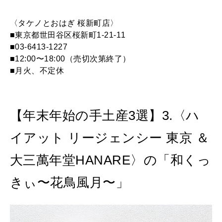
〈タケノとおはぎ 桜新町店〉
■東京都世田谷区桜新町1-21-11
■03-6413-1227
■12:00〜18:00（売切次第終了）
■月火、不定休
【年末年始の手土産3選】3.〈ハ
イアット リージェンシー 東京 ＆
大三萬年堂HANARE〉の「和くっ
きぃ〜花鳥風月〜」