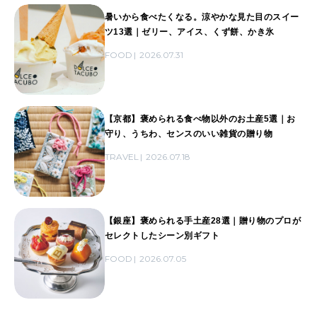
暑いから食べたくなる。涼やかな見た目のスイー
ツ13選｜ゼリー、アイス、くず餅、かき氷
FOOD
2026.07.31
【京都】褒められる食べ物以外のお土産5選｜お
守り、うちわ、センスのいい雑貨の贈り物
TRAVEL
2026.07.18
【銀座】褒められる手土産28選｜贈り物のプロが
セレクトしたシーン別ギフト
FOOD
2026.07.05