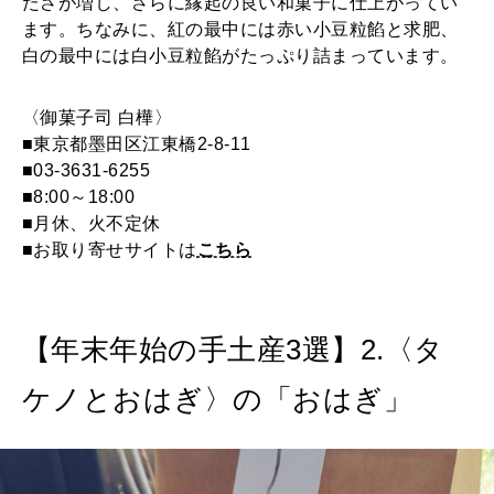
たさが増し、さらに縁起の良い和菓子に仕上がってい
ます。ちなみに、紅の最中には赤い小豆粒餡と求肥、
白の最中には白小豆粒餡がたっぷり詰まっています。
〈御菓子司 白樺〉
■東京都墨田区江東橋2-8-11
■03-3631-6255
■8:00～18:00
■月休、火不定休
■お取り寄せサイトは
こちら
【年末年始の手土産3選】2.〈タ
ケノとおはぎ〉の「おはぎ」