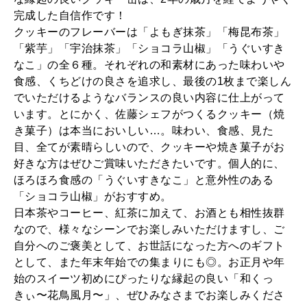
完成した自信作です！
クッキーのフレーバーは「よもぎ抹茶」「梅昆布茶」
「紫芋」「宇治抹茶」「ショコラ山椒」「うぐいすき
なこ」の全６種。それぞれの和素材にあった味わいや
食感、くちどけの良さを追求し、最後の1枚まで楽しん
でいただけるようなバランスの良い内容に仕上がって
います。とにかく、佐藤シェフがつくるクッキー（焼
き菓子）は本当においしい…。味わい、食感、見た
目、全てが素晴らしいので、クッキーや焼き菓子がお
好きな方はぜひご賞味いただきたいです。個人的に、
ほろほろ食感の「うぐいすきなこ」と意外性のある
「ショコラ山椒」がおすすめ。
日本茶やコーヒー、紅茶に加えて、お酒とも相性抜群
なので、様々なシーンでお楽しみいただけますし、ご
自分へのご褒美として、お世話になった方へのギフト
として、また年末年始での集まりにも◎。お正月や年
始のスイーツ初めにぴったりな縁起の良い「和くっ
きぃ〜花鳥風月〜」、ぜひみなさまでお楽しみくださ