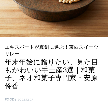
SUSTAINABLE
わたしができること
CULTURE
自分を耕す
エキスパートが真剣に選ぶ！東西スイーツ
WORK&MONEY
リレー
いい人生って？
年末年始に贈りたい、見た目
もかわいい手土産3選｜和菓
子、ネオ和菓子専門家・安原
MAGAZINE
特集
伶香
2026年9月号「北海道 おいしく遊ぶ、夏のご褒美旅。」
FOOD
2022.12.27
2026年8月号『お茶の時間です。』