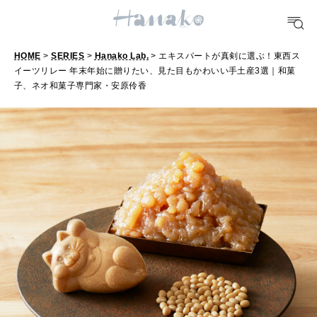
FORTUNE
HOME
>
SERIES
>
Hanako Lab.
> エキスパートが真剣に選ぶ！東西ス
明日のわたし
イーツリレー 年末年始に贈りたい、見た目もかわいい手土産3選｜和菓
子、ネオ和菓子専門家・安原伶香
[12星座別] Weekly Holoscope
HEALTH
[12星座別] Monthly Love Holoscope
自分にやさしく
女神まり愛のタロットメッセージ
LEARN
算命学がわかる今月のあなた
知る、考える
MAMA
ママもいろいろ