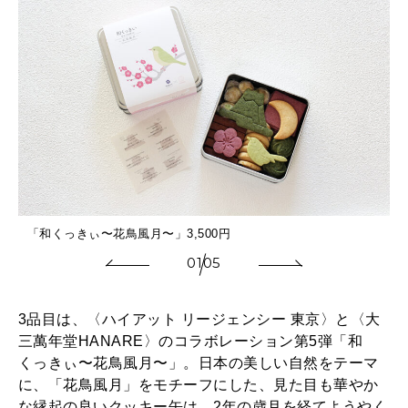
「和くっきぃ〜花鳥風月〜」3,500円
01
05
3品目は、〈ハイアット リージェンシー 東京〉と〈大
三萬年堂HANARE〉のコラボレーション第5弾「和
くっきぃ〜花鳥風月〜」。日本の美しい自然をテーマ
に、「花鳥風月」をモチーフにした、見た目も華やか
な縁起の良いクッキー缶は、2年の歳月を経てようやく