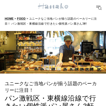
FORTUNE
HOME
>
FOOD
> ユニークなご当地パンが揃う話題のベーカリーに注
明日のわたし
目！ パン激戦区・東横線沿線で行きたい個性派パン屋さん3軒
[12星座別] Weekly Holoscope
HEALTH
[12星座別] Monthly Love Holoscope
自分にやさしく
女神まり愛のタロットメッセージ
LEARN
算命学がわかる今月のあなた
知る、考える
ユニークなご当地パンが揃う話題のベーカ
MAMA
リーに注目！
ママもいろいろ
パン激戦区・東横線沿線で行