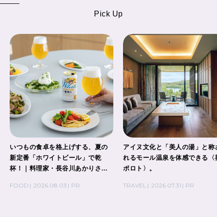
Pick Up
いつもの食卓を格上げする、夏の
アイヌ文化と「美人の湯」と称
新定番「ホワイトビール」で乾
れるモール温泉を体感できる〈
杯！｜料理家・長谷川あかりさん
ポロト〉。
の気取らないおもてなし。
FOOD
2026.08.03
PR
TRAVEL
2026.07.31
PR