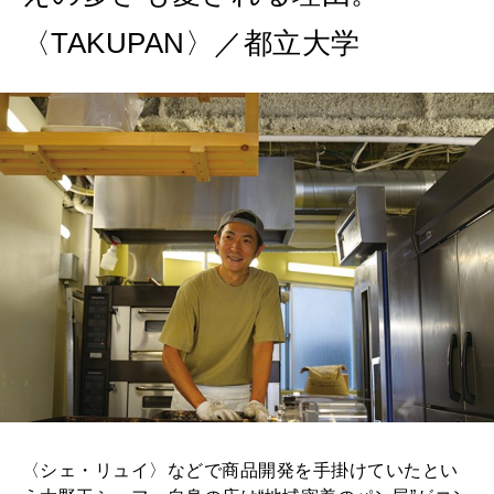
MAGAZINE
MOOK
〈TAKUPAN〉／都立大学
2026年7月号「鎌倉 ローカルが 教えてくれた 本当の歩き方。」
2026年6月号「大銀座 トレンドが生まれる 新しい一流店へ。」
FOLLOW US!
2026年5月号「“大好き”に出会いに。韓国」
2026年4月号「未来をつくる、学びの教科書。」
2026年3月号「スイーツ予想図 2026」
2026年2月号「良運を掴む 新・開運術。」
2026年1月号「猫がいれば、幸せ」
2025年12月号「お酒の新常識。」
〈シェ・リュイ〉などで商品開発を手掛けていたとい