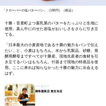
「クローバーの塩バターパン」（180円）（税込）
十勝・音更町よつ葉乳業のバターをたっぷりと生地に
使用。真ん中にのせた岩塩がおいしさをさらに引き立
てる。
「日本最大の小麦産地である十勝の魅力をパンで伝え
たい」と、小麦はもちろん、水から乳製品、砂糖、発
酵用酵母まですべてが十勝産。現地生産者の食材を引
き立てるパンはもちろん、什器まで現地の特産品を使
用。ここに来れば知らなかった十勝の魅力に出会える
はず。
ベーカリー
満寿屋商店 東京本店