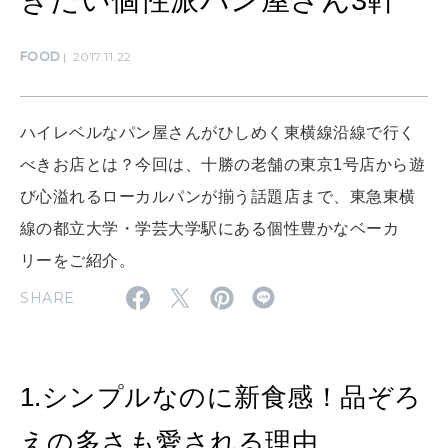
きたい個性派パン屋さん3軒
SUSTAINABLE
わたしができること
FOOD
2017.11.22
CULTURE
ハイレベルなパン屋さんがひしめく東横線沿線で行く
自分を耕す
べきお店とは？今回は、十勝の老舗の東京1号店から遊
び心溢れるローカルパンが揃う話題店まで、東急東横
WORK&MONEY
線の都立大学・学芸大学駅にある個性豊かなベーカ
いい人生って？
リーをご紹介。
SHARE
MAGAZINE
特集
2026年9月号「北海道 おいしく遊ぶ、夏のご褒美旅。」
1.シンプルなのに新食感！品ぞろ
2026年8月号『お茶の時間です。』
えの多さも愛される理由。