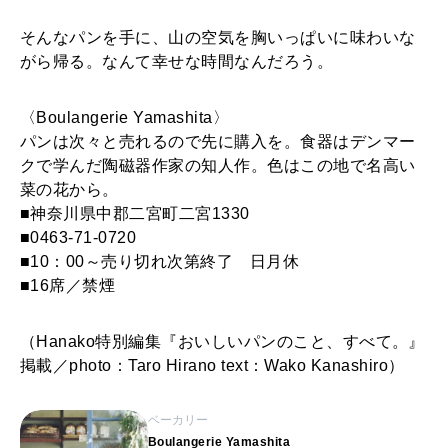
そんなパンを手に、山の空気を胸いっぱいに味わいな
がら帰る。なんて幸せな時間なんだろう。
〈Boulangerie Yamashita〉
パンは次々と売れるので先に購入を。食器はデンマー
クで学んだ陶磁器作家の知人作。色はこの地で名高い
菜の花から。
■神奈川県中郡二宮町二宮1330
■0463-71-0720
■10：00～売り切れ次第終了 日月休
■16席／禁煙
（Hanako特別編集『おいしいパンのこと、すべて。』
掲載／photo：Taro Hirano text：Wako Kanashiro）
ベーカリー
Boulangerie Yamashita