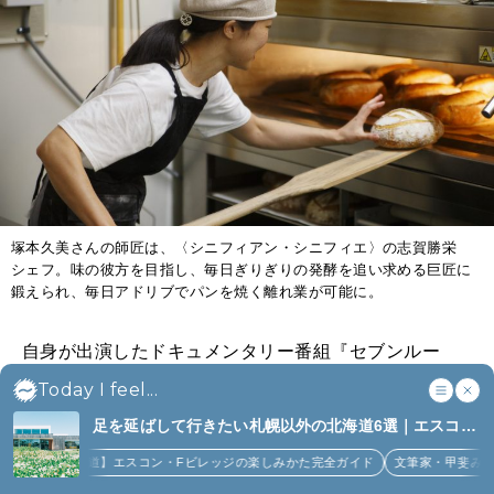
塚本久美さんの師匠は、〈シニフィアン・シニフィエ〉の志賀勝栄
シェフ。味の彼方を目指し、毎日ぎりぎりの発酵を追い求める巨匠に
鍛えられ、毎日アドリブでパンを焼く離れ業が可能に。
自身が出演したドキュメンタリー番組『セブンルー
ル』放映の間も、塚本久美さんは仕事に追われて、そ
Today I feel...
れを見るどころではなかった。放送終了後にパソコン
足を延ばして行きたい札幌以外の北海道6選｜エスコン
を開くと、約5,000件に及ぶ通販の申し込み。彼女が作
フィールド、花咲線、ニセコほか (6)
れるキャパは1日14件分で、1年に1,000件送っても5年
】エスコン・Fビレッジの楽しみかた完全ガイド
文筆家・甲斐みのりさんが行く花咲
かかる。待たせていることを塚本さんは悩んでいる