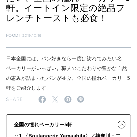
軒。イートイン限定の絶品フ
レンチトーストも必食！
WORK&MONEY
いい人生って？
FOOD
2019.10.16
MAGAZINE
特集
日本全国には、パン好きなら一度は訪れてみたい名
2026年9月号「北海道 おいしく遊ぶ、夏のご褒美旅。」
ベーカリーがいっぱい。職人のこだわりや豊かな自然
の恵みが詰まったパンが並ぶ、全国の憧れベーカリー5
2026年8月号『お茶の時間です。』
軒をご紹介します。
MAGAZINE
MOOK
2026年7月号「鎌倉 ローカルが 教えてくれた 本当の歩き方。」
SHARE
2026年6月号「大銀座 トレンドが生まれる 新しい一流店へ。」
FOLLOW US!
全国の憧れベーカリー5軒
2026年5月号「“大好き”に出会いに。韓国」
▽
1.〈Boulangerie Yamashita〉／神奈川・二