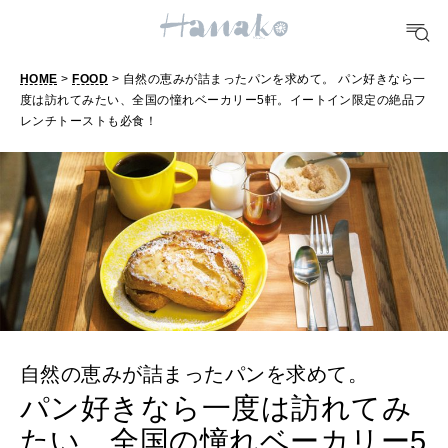
HEALTH
[12星座別] Monthly Love Holoscope
自分にやさしく
女神まり愛のタロットメッセージ
HOME
>
FOOD
> 自然の恵みが詰まったパンを求めて。 パン好きなら一
LEARN
度は訪れてみたい、全国の憧れベーカリー5軒。イートイン限定の絶品フ
算命学がわかる今月のあなた
知る、考える
レンチトーストも必食！
MAMA
ママもいろいろ
SUSTAINABLE
わたしができること
自然の恵みが詰まったパンを求めて。
CULTURE
パン好きなら一度は訪れてみ
自分を耕す
たい、全国の憧れベーカリー5