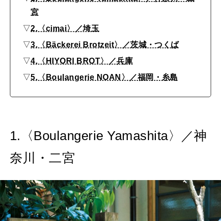
2026年4月号「未来をつくる、学びの教科書。」
宮
▽
2.〈cimai〉／埼玉
2026年3月号「スイーツ予想図 2026」
▽
3.〈Bäckerei Brotzeit〉／茨城・つくば
2026年2月号「良運を掴む 新・開運術。」
▽
4.〈HIYORI BROT〉／兵庫
▽
5.〈Boulangerie NOAN〉／福岡・糸島
2026年1月号「猫がいれば、幸せ」
2025年12月号「お酒の新常識。」
1.〈Boulangerie Yamashita〉／神
奈川・二宮