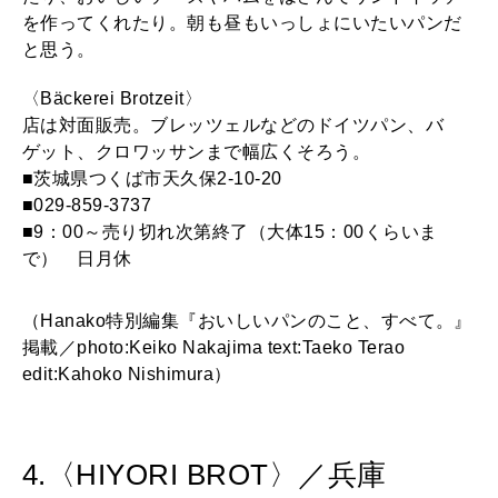
を作ってくれたり。朝も昼もいっしょにいたいパンだ
と思う。
〈Bäckerei Brotzeit〉
店は対面販売。ブレッツェルなどのドイツパン、バ
ゲット、クロワッサンまで幅広くそろう。
■茨城県つくば市天久保2-10-20
■029-859-3737
■9：00～売り切れ次第終了（大体15：00くらいま
で） 日月休
（Hanako特別編集『おいしいパンのこと、すべて。』
掲載／photo:Keiko Nakajima text:Taeko Terao
edit:Kahoko Nishimura）
4.〈HIYORI BROT〉／兵庫