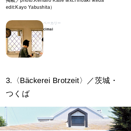
掲載／photo:Kentaro Kase text:Hiroaki Ikeda
edit:Kayo Yabushita）
ベーカリー
cimai
3.〈Bäckerei Brotzeit〉／茨城・
つくば