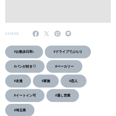
2026年4月号「未来をつくる、学びの教科書。」
2026年3月号「スイーツ予想図 2026」
SHARE
2026年2月号「良運を掴む 新・開運術。」
2026年1月号「猫がいれば、幸せ」
#お散歩日和♪
#ドライブでぶらり
2025年12月号「お酒の新常識。」
#パンが好き♡
#ベーカリー
#友達
#家族
#恋人
#イートイン可
#通し営業
#埼玉県