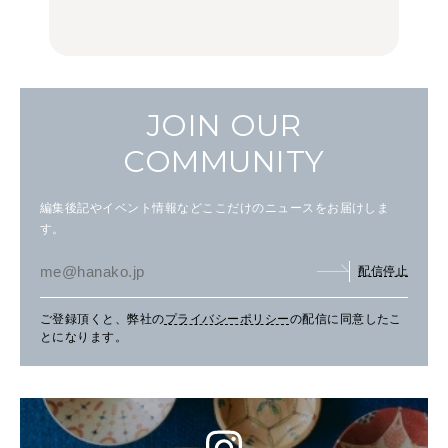
FOOD
FOOD | PR
FOOD
し。
JOIN OUR
COMMUNITY
編集後記やイベント情報などここだけのニュースをお届けしま
す。
配信停止
ご登録頂くと、弊社の
プライバシーポリシー
の配信に同意したこ
とになります。