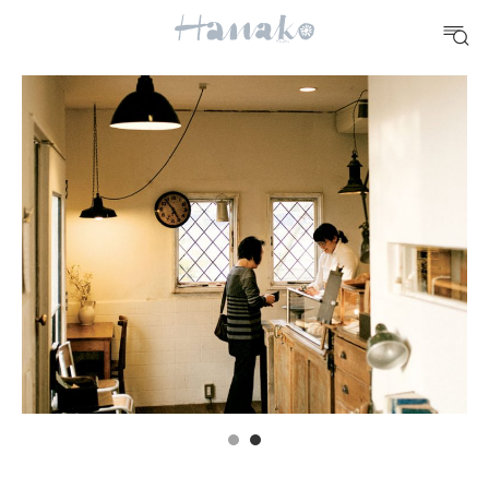
#手土産
#シュークリーム
#パン
#カフェ
#朝ごはん
#開運
10 CATEGORIES
FOOD
おいしい
TRAVEL
どこ行く？
FORTUNE
明日のわたし
[12星座別] Weekly Holoscope