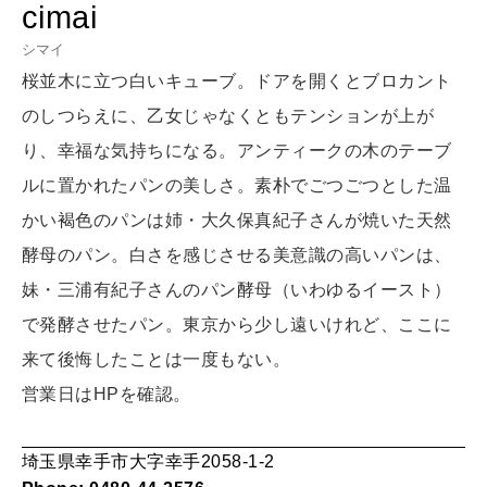
cimai
HEALTH
[12星座別] Monthly Love Holoscope
シマイ
自分にやさしく
桜並木に立つ白いキューブ。ドアを開くとブロカント
女神まり愛のタロットメッセージ
のしつらえに、乙女じゃなくともテンションが上が
LEARN
り、幸福な気持ちになる。アンティークの木のテーブ
算命学がわかる今月のあなた
知る、考える
ルに置かれたパンの美しさ。素朴でごつごつとした温
かい褐色のパンは姉・大久保真紀子さんが焼いた天然
MAMA
酵母のパン。白さを感じさせる美意識の高いパンは、
ママもいろいろ
妹・三浦有紀子さんのパン酵母（いわゆるイースト）
で発酵させたパン。東京から少し遠いけれど、ここに
来て後悔したことは一度もない。
SUSTAINABLE
わたしができること
営業日はHPを確認。
埼玉県幸手市大字幸手2058-1-2
CULTURE