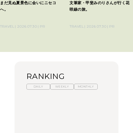
まだ見ぬ夏景色に会いにニセコ
文筆家・甲斐みのりさんが行く花
へ。
咲線の旅。
TRAVEL
2026.07.30
PR
TRAVEL
2026.07.30
PR
RANKING
DAILY
WEEKLY
MONTHLY
【福島】わざわざ食べに
暑いから食べたくなる。
「来たぞ、トイトレ」|
行きたいご当地グルメ23
わざわざ行きたいラーメ
弘中綾香の「純度
選｜ラーメン、餃子、そ
ン13選｜プロが選ぶベス
100%」～第141回～
ばほか
ト3、大井町の人気店、
ご当地ラーメン
FOOD
LEARN
FOOD