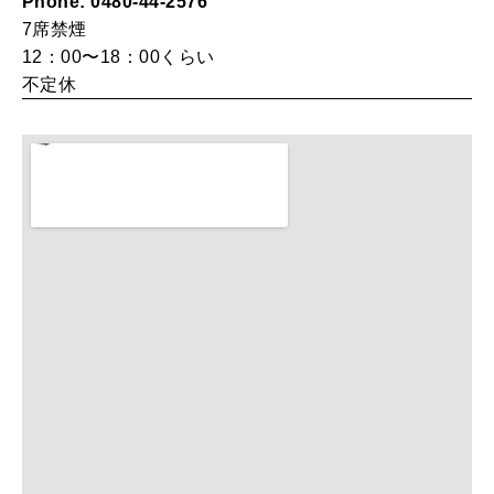
Phone: 0480-44-2576
自分を耕す
7席
禁煙
12：00〜18：00くらい
不定休
WORK&MONEY
いい人生って？
MAGAZINE
特集
2026年9月号「北海道 おいしく遊ぶ、夏のご褒美旅。」
2026年8月号『お茶の時間です。』
MAGAZINE
MOOK
2026年7月号「鎌倉 ローカルが 教えてくれた 本当の歩き方。」
2026年6月号「大銀座 トレンドが生まれる 新しい一流店へ。」
FOLLOW US!
2026年5月号「“大好き”に出会いに。韓国」