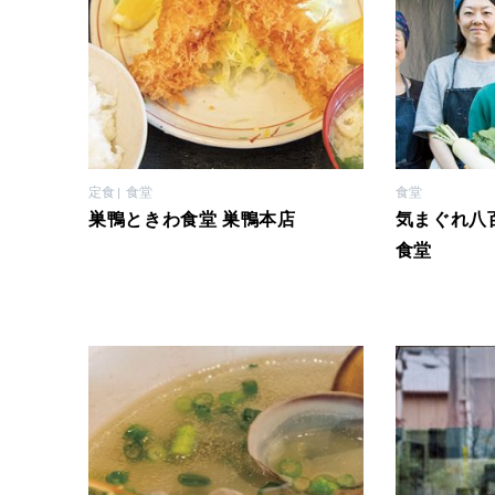
定食
食堂
食堂
巣鴨ときわ食堂 巣鴨本店
気まぐれ八
食堂