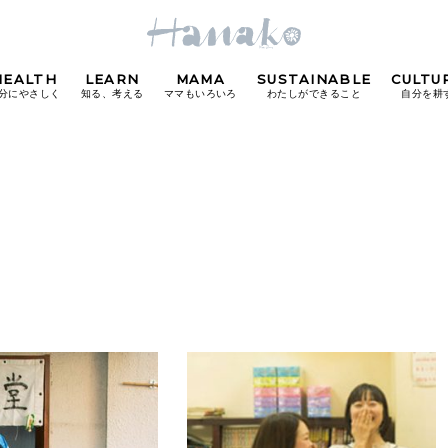
HEALTH
LEARN
MAMA
SUSTAINABLE
CULTU
分にやさしく
知る、考える
ママもいろいろ
わたしができること
自分を耕
POPULAR TAGS
#カフェ
#朝ごはん
#開運
#東京駅
#銀座
#
り
FOLLOW US!