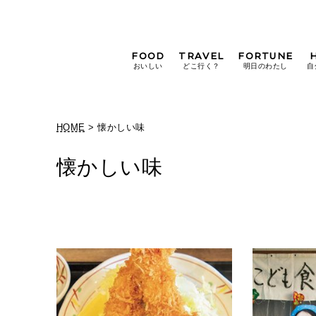
FOOD
TRAVEL
FORTUNE
おいしい
どこ行く？
明日のわたし
自
[12星座別] Weekly
Holoscope
HOME
> 懐かしい味
[12星座別] Monthly
Holoscope
懐かしい味
#手土産
#シュークリーム
#パン
女神まり愛の
タロットメッセージ
#京都
[算命学] 星読みハナコの月巡