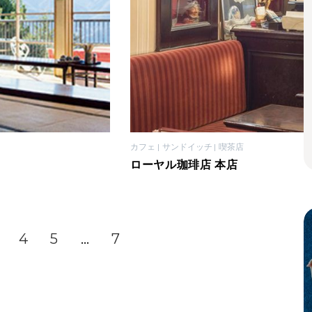
カフェ
サンドイッチ
喫茶店
ローヤル珈琲店 本店
4
5
…
7