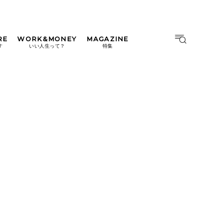
RE
WORK&MONEY
MAGAZINE
MAGAZINE
MOOK
す
いい人生って？
特集
2026年9月号「北海道 おいし
く遊ぶ、夏のご褒美旅。」
2026年8月号『お茶の時間で
す。』
日本橋
#中目黒
#吉祥寺
#横浜
2026年7月号「鎌倉 ローカル
が 教えてくれた 本当の歩き
方。」
2026年6月号「大銀座 トレン
ドが生まれる 新しい一流店
へ。」
2026年5月号「“大好き”に出
会いに。韓国」
2026年4月号「未来をつくる、