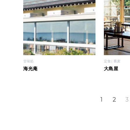
甘味処
定食
蕎麦
海光庵
大島屋
1
2
3