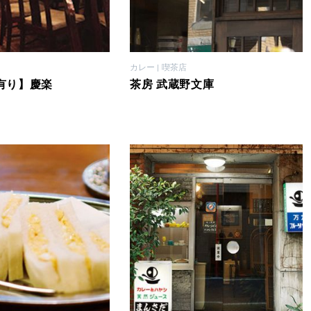
カレー
喫茶店
有り】慶楽
茶房 武蔵野文庫