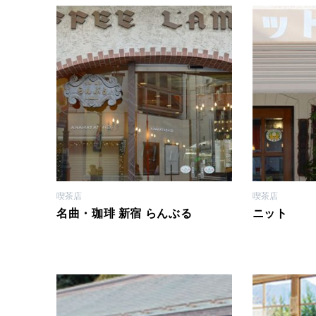
喫茶店
喫茶店
名曲・珈琲 新宿 らんぶる
ニット