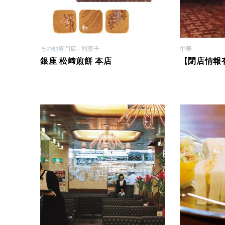
その他専門店
和菓子
中華
銀座 松﨑煎餅 本店
【閉店情報