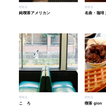
喫茶店
喫茶店
純喫茶アメリカン
名曲・珈琲 
喫茶店
喫茶店
こゝろ
喫茶 gion