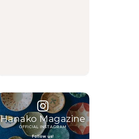
「来たぞ、トイトレ」|
No.1259『北海道 おい
絶品ランチ29選｜横浜
弘中綾香の「純度
しく遊ぶ、夏のご褒美
駅周辺、みなとみら
100%」～第141回～
旅。』
い、横浜中華街、和
食、洋食ほか
LEARN
FOOD
中目黒からひと駅の穴
いつもの食卓を格上げ
【2026年最新】横浜の
場。祐天寺の魅力10選
する、夏の新定番「ホ
絶品ランチ29選｜横浜
｜グルメ、ショッピン
ワイトビール」で乾
駅周辺、みなとみら
グ、古着ほか
杯！｜料理家・長谷川
い、横浜中華街、和
あかりさんの気取らな
食、洋食ほか
FOOD
FOOD | PR
FOOD
いおもてなし。
Hanako Magazine
OFFICIAL INSTAGRAM
Follow us!