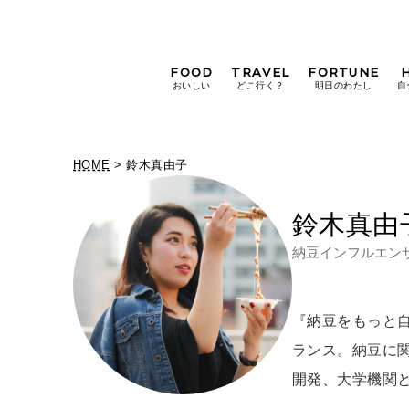
FOOD
TRAVEL
FORTUNE
おいしい
どこ行く？
明日のわたし
自
[12星座別] Weekly
Holoscope
HOME
> 鈴木真由子
[12星座別] Monthly
Holoscope
#手土産
#シュークリーム
#パン
鈴木真由
女神まり愛の
タロットメッセージ
#京都
納豆インフルエン
[算命学] 星読みハナコの月巡
『納豆をもっと自
ランス。納豆に
開発、大学機関