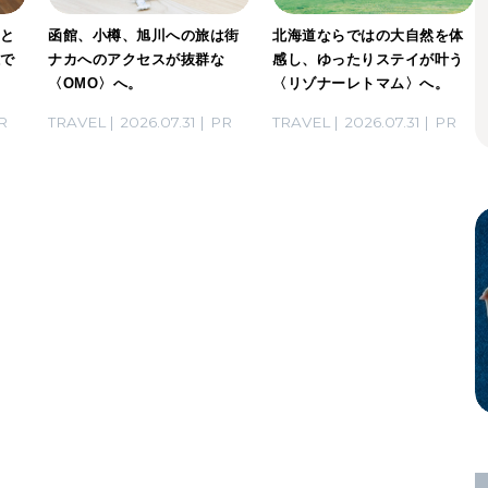
」と
函館、小樽、旭川への旅は街
北海道ならではの大自然を体
感で
ナカへのアクセスが抜群な
感し、ゆったりステイが叶う
〈OMO〉へ。
〈リゾナーレトマム〉へ。
R
TRAVEL
2026.07.31
PR
TRAVEL
2026.07.31
PR