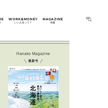
RE
WORK&MONEY
MAGAZINE
MAGAZINE
MOOK
す
いい人生って？
特集
2026年9月号「北海道 おいし
く遊ぶ、夏のご褒美旅。」
2026年8月号『お茶の時間で
す。』
Hanako Magazine
日本橋
#中目黒
#吉祥寺
#横浜
2026年7月号「鎌倉 ローカル
最新号
が 教えてくれた 本当の歩き
方。」
2026年6月号「大銀座 トレン
ドが生まれる 新しい一流店
へ。」
2026年5月号「“大好き”に出
会いに。韓国」
2026年4月号「未来をつくる、