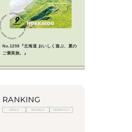
学びの教科書。」
2026年3月号「スイーツ予想図
2026」
2026年2月号「良運を掴む
新・開運術。」
No.1259『北海道 おいしく遊ぶ、夏の
2026年1月号「猫がいれば、幸
せ」
ご褒美旅。』
2025年12月号「お酒の新常
識。」
RANKING
DAILY
WEEKLY
MONTHLY
【福島】わざわざ食べ
暑いから食べたくな
「来たぞ、トイトレ」|