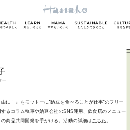
HEALTH
LEARN
MAMA
SUSTAINABLE
CULTU
分にやさしく
知る、考える
ママもいろいろ
わたしができること
自分を耕
POPULAR TAGS
#カフェ
#朝ごはん
#開運
#東京駅
#銀座
#
子
サー
り
由に！』をモットーに”納豆を食べることが仕事”のフリー
FOLLOW US!
関するコラム執筆や納豆会社のSNS運用、飲食店のメニュー
との商品共同開発を手がける。活動の詳細は
こちら
。