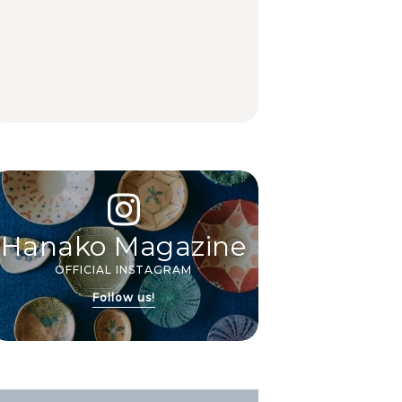
いつもの食卓を格上げ
【2026年最新】横浜の
行列に並んででも食べ
する、夏の新定番「ホ
絶品ランチ29選｜横浜
るべし！喜多方ラーメ
まだ見ぬ夏景色に会いにニセ
文筆家・甲斐みのりさんが行
アイ
ワイトビール」で乾
駅周辺、みなとみら
ンの名店3選
コへ。
く花咲線の旅。
畔の
杯！｜料理家・長谷川
い、横浜中華街、和
あかりさんの気取らな
食、洋食ほか
FOOD
FOOD | PR
FOOD
いおもてなし。
TRAVEL
2026.07.30
PR
TRAVEL
2026.07.30
PR
LE
Hanako Magazine
OFFICIAL INSTAGRAM
Follow us!