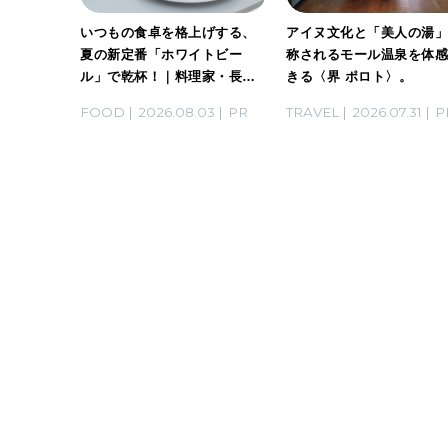
ホワイト
いつもの食卓を格上げする、
アイヌ文化と「美人の湯
。料理
夏の新定番「ホワイトビー
称されるモール温泉を体
ん考案の
ル」で乾杯！｜料理家・長谷
きる〈界 ポロト〉。
川あかりさんの気取らないお
03
PR
FOOD
2026.08.03
PR
TRAVEL
2026.07.31
P
もてなし。