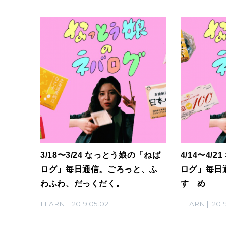
3/18〜3/24 なっとう娘の「ねば
4/14〜4/
ログ」毎日通信。ごろっと、ふ
ログ」毎日
わふわ、だっくだく。
すゝめ
LEARN
2019.05.02
LEARN
201