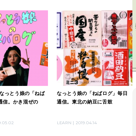
21 なっとう娘の「ねば
なっとう娘の「ねばログ」毎日
通信。かき混ぜの
通信。東北の納豆に舌鼓
9.05.02
LEARN
2019.04.14