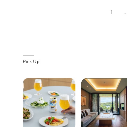
1
…
Pick Up