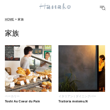
POPULAR TAGS
#手土産
#シュークリーム
#パン
#カフェ
#朝ごはん
#開運
HOME
> 家族
10 CATEGORIES
家族
FOOD
おいしい
TRAVEL
どこ行く？
ベーカリー
イタリアン
ダイニングバー
FORTUNE
Toshi Au Coeur du Pain
Trattoria motomu.N
明日のわたし