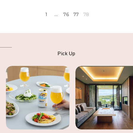
FOLLOW US!
2026年5月号「“大好き”に出会いに。韓国」
1
…
76
77
78
2026年4月号「未来をつくる、学びの教科書。」
2026年3月号「スイーツ予想図 2026」
2026年2月号「良運を掴む 新・開運術。」
Pick Up
2026年1月号「猫がいれば、幸せ」
2025年12月号「お酒の新常識。」