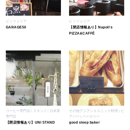
CULTURE
自分を耕す
ピッツェリア
ピッツェリア
GARAGE50
【閉店情報あり】Napoliʼs
WORK&MONEY
PIZZA&CAFFÉ
いい人生って？
MAGAZINE
特集
2026年9月号「北海道 おいしく遊ぶ、夏のご褒美旅。」
2026年8月号『お茶の時間です。』
MAGAZINE
MOOK
2026年7月号「鎌倉 ローカルが 教えてくれた 本当の歩き方。」
コーヒー専門店
スタンド
日本茶
その他アジアンエスニック料理
ビ
専門店
アバー
ベーカリー
2026年6月号「大銀座 トレンドが生まれる 新しい一流店へ。」
【閉店情報あり】UNI STAND
good sleep baker