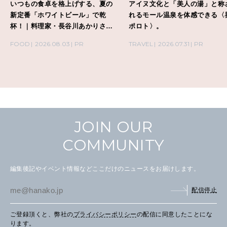
いつもの食卓を格上げする、夏の
アイヌ文化と「美人の湯」と称
新定番「ホワイトビール」で乾
れるモール温泉を体感できる〈
杯！｜料理家・長谷川あかりさん
ポロト〉。
の気取らないおもてなし。
FOOD
2026.08.03
PR
TRAVEL
2026.07.31
PR
JOIN OUR
COMMUNITY
編集後記やイベント情報などここだけのニュースをお届けします。
配信停止
ご登録頂くと、弊社の
プライバシーポリシー
の配信に同意したことにな
ります。