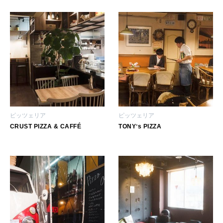
[12星座別] Weekly Holoscope
HEALTH
[12星座別] Monthly Love Holoscope
自分にやさしく
女神まり愛のタロットメッセージ
LEARN
算命学がわかる今月のあなた
知る、考える
ピッツェリア
ピッツェリア
MAMA
CRUST PIZZA & CAFFÉ
TONYʼs PIZZA
ママもいろいろ
SUSTAINABLE
わたしができること