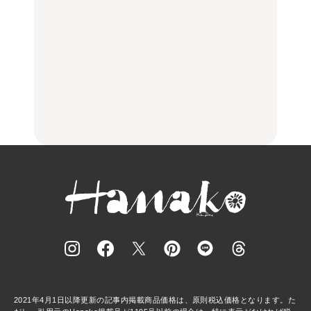
100%」～第141回～
旅。』
ばほか
LEARN
FOOD
【2026年最新】横浜の絶
【2026年最新】横浜の絶
No.1259『北海道 おいし
品ランチ29選｜横浜駅周
品ランチ29選｜横浜駅周
く遊ぶ、夏のご褒美
辺、みなとみらい、横浜
辺、みなとみらい、横浜
旅。』
中華街、和食、洋食ほか
中華街、和食、洋食ほか
FOOD
FOOD
2021年4月1日以降更新の記事内掲載商品価格は、原則税込価格となります。た