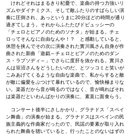
けれどそれはまるきり杞憂で、楽曲の持つ力強いリ
ズムやダイナミクス、そして敵ふたりのすばらしい演
奏に圧倒され、あっというまに20分ほどの時間が通り
過ぎてしまう。それからふたたびドビュッシーの
「チェロとピアノのためのソナタ」が始まる。チェ
ロってそんなに自由なんや！？ と感動していると、
休憩を挟んでその次に演奏された實川風さん自身が作
曲された新曲「遊戯～チェロとピアノのためのダン
ス・ラプソディ～」でさらに度肝を抜かれる。實川さ
んは笹沼さんをどうしたいのだ、とツッコミと笑いが
こみあげてくるような自由な楽曲で、私からすると敵
が敵に偏愛をぶつけて暴れているので、愉快極まりな
い。楽器だから音が鳴るのではなく、音が鳴ればそれ
は楽器だといわんばかりの演奏に、素直に面食らう。
コンサート後半にさしかかり、グラナドス「スペイ
ン舞曲」の演奏が始まる。グラナドスはスペインの民
族主義的な作曲家だったので、民謡の要素が取り入れ
られた舞曲を聴いていると、行ったことのないはずの