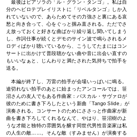
最後はピアソラの「ル・グラン・タンゴ」。私は自
分のヘビロテプレイリストに「リベルタンゴ」しか入
れていないので、あらためてその力強さと裏にある哀
愁と向き合って、心をぐっと掴み直される。ただでさ
え放っておくと好きな曲ばかり繰り返し聞いてしまう
し、作詞仕事が続くとデモのサイン波で鳴らされるメ
ロディばかり聴いているから、こうしてたまにはコン
サートに出かけて普段聴かない曲や音に出会い直すの
もいいなぁと、じんわりと満たされた気持ちで拍手を
送る。
本編が終了し、万雷の拍手が会場いっぱいに鳴る。
途切れない拍手のあとに始まったアンコールでは、笹
沼さんの友人でもある作曲家：パスカル・サヴァロが
彼のために書き下ろしたという新曲「Tango Slide」が
演奏される。コンサートのためにささっと作曲家が新
曲を書き下ろしてくれるなんて、やはり、笹沼樹のよ
うな才能と独特の雰囲気を醸す同世代男性音楽家は私
の人生の敵……。そんな敵（すみません）が演奏する