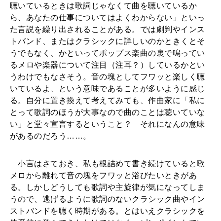
う
聴いているときは歌詞じゃなくて曲を聴いているか
2026年6月号「大銀座 トレンドが生まれる 新しい一流店へ。」
ら、あなたの仕事についてはよくわからない」といっ
名
た言説を繰り出されることがある。では劇判やインス
FOLLOW US!
の
2026年5月号「“大好き”に出会いに。韓国」
トバンド、またはクラシックに詳しいのかときくとそ
孤
うでもなく、かといってポップス楽曲の裏で鳴ってい
2026年4月号「未来をつくる、学びの教科書。」
るメロや楽器について注目（注耳？）しているかとい
独
うわけでもなさそう。音の塊としてフワッと楽しく聴
」
2026年3月号「スイーツ予想図 2026」
いているよ、という意味であることが多いように感じ
―
る。自分に置き換えて考えてみても、作曲家に「私に
2026年2月号「良運を掴む 新・開運術。」
とって歌詞のほうが大事なので曲のことは聴いていな
―
い」と堂々宣言するということ？ それになんの意味
ク
2026年1月号「猫がいれば、幸せ」
があるのだろう……。
ラ
2025年12月号「お酒の新常識。」
小言はさておき、私も根詰めて書き続けていると歌
シ
メロから離れて音の塊をフワッと浴びたいときがあ
ッ
る。しかしどうしても歌詞や主旋律が気になってしま
ク
うので、逃げるように歌詞のないクラシック曲やイン
ストバンドを聴く時期がある。とはいえクラシックを
コ