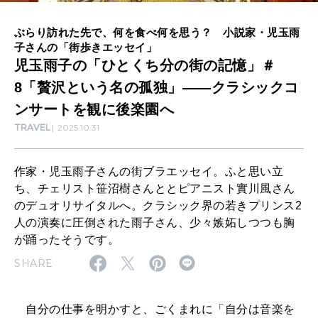
の
ぶらり訪れた先で、何を食べ何を思う？ 小説家・児玉雨
街
CULTURE
子さんの「街歩きエッセイ」
自分を耕す
の
児玉雨子の「ひとくち分の街の記憶」＃
8「贅沢という名の孤独」――クラシックコ
記
ンサートを観に後楽園へ
憶
WORK&MONEY
TRAVEL
2025.10.31
いい人生って？
」
＃
作家・児玉雨子さんの街ブラエッセイ。ふと思い立
8
MAGAZINE
ち、チェリスト笹沼樹さんととピアニスト實川風さん
特集
「
のデュオリサイタルへ。クラシック界の若きプリンス2
人の演奏に圧倒された雨子さん、少々嫉妬しつつも胸
贅
2026年9月号「北海道 おいしく遊ぶ、夏のご褒美旅。」
が踊ったそうです。
沢
SHARE
2026年8月号『お茶の時間です。』
と
い
MAGAZINE
MOOK
2026年7月号「鎌倉 ローカルが 教えてくれた 本当の歩き方。」
自分の仕事を明かすと、ごくまれに「自分は音楽を