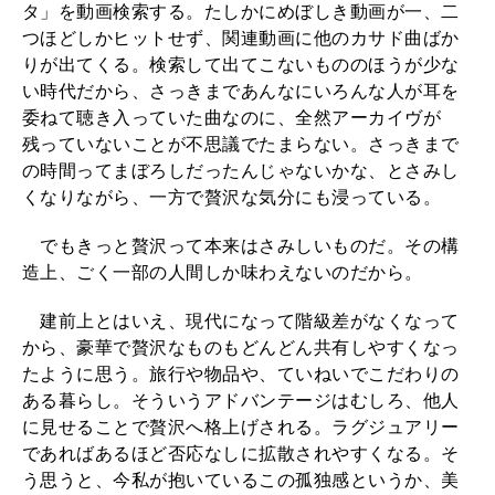
タ」を動画検索する。たしかにめぼしき動画が一、二
つほどしかヒットせず、関連動画に他のカサド曲ばか
りが出てくる。検索して出てこないもののほうが少な
い時代だから、さっきまであんなにいろんな人が耳を
委ねて聴き入っていた曲なのに、全然アーカイヴが
残っていないことが不思議でたまらない。さっきまで
の時間ってまぼろしだったんじゃないかな、とさみし
くなりながら、一方で贅沢な気分にも浸っている。
でもきっと贅沢って本来はさみしいものだ。その構
造上、ごく一部の人間しか味わえないのだから。
建前上とはいえ、現代になって階級差がなくなって
から、豪華で贅沢なものもどんどん共有しやすくなっ
たように思う。旅行や物品や、ていねいでこだわりの
ある暮らし。そういうアドバンテージはむしろ、他人
に見せることで贅沢へ格上げされる。ラグジュアリー
であればあるほど否応なしに拡散されやすくなる。そ
う思うと、今私が抱いているこの孤独感というか、美