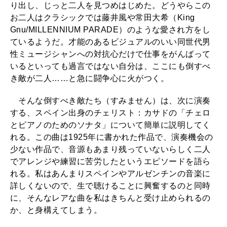
り出し、じっと二人を見つめはじめた。どうやらこの
お二人はクラシックでは藤井風や常田大希（King
Gnu/MILLENNIUM PARADE）のような愛され方をし
ているようだ。才能のあるビジュアルのいい同世代男
性ミュージシャンへの対抗心だけで仕事をがんばって
いるといっても過言ではない自分は、ここにも倒すべ
き敵が二人……と急に闘争心に火がつく。
そんな倒すべき敵たち（すみません）は、次に演奏
する、スペイン出身のチェリスト：カサドの「チェロ
とピアノのためのソナタ」について簡単に説明してく
れる。この曲は1925年に書かれた作品で、演奏機会の
少ない作品で、音源もあまり残っていないらしく二人
でアレンジや練習に苦労したというエピソードを語ら
れる。私はあんまりスペインやアルゼンチンの音楽に
詳しくないので、生で聴けることに興奮するのと同時
に、そんなレアな曲を私はきちんと受け止められるの
か、と身構えてしまう。