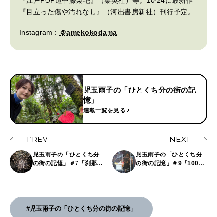
『江戸POP道中膝栗毛』（集英社）等。10/24に最新作
『目立った傷や汚れなし』（河出書房新社）刊行予定。
Instagram：
＠amekokodama
児玉雨子の「ひとくち分の街の記
憶」
連載一覧を見る
PREV
NEXT
児玉雨子の「ひとくち分
児玉雨子の「ひとくち分
の街の記憶」＃7「刹那に
の街の記憶」＃9「1000
捧げる18時間」――秋田
年前と40年前の街の記
県・大曲の全国花火大会
憶」――上野・東京国立
バスツアーに初参加
博物館へ
#児玉雨子の「ひとくち分の街の記憶」