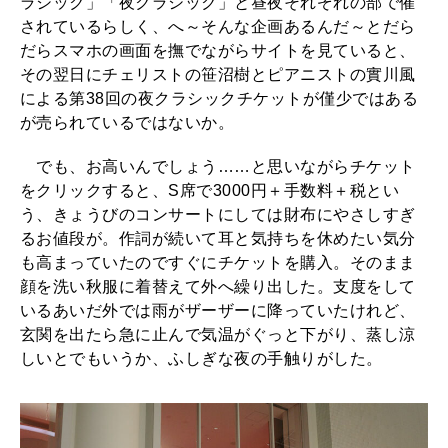
ラシック」「夜クラシック」と昼夜それぞれの部で催
されているらしく、へ～そんな企画あるんだ～とだら
だらスマホの画面を撫でながらサイトを見ていると、
その翌日にチェリストの笹沼樹とピアニストの實川風
による第38回の夜クラシックチケットが僅少ではある
が売られているではないか。
でも、お高いんでしょう……と思いながらチケット
をクリックすると、S席で3000円＋手数料＋税とい
う、きょうびのコンサートにしては財布にやさしすぎ
るお値段が。作詞が続いて耳と気持ちを休めたい気分
も高まっていたのですぐにチケットを購入。そのまま
顔を洗い秋服に着替えて外へ繰り出した。支度をして
いるあいだ外では雨がザーザーに降っていたけれど、
玄関を出たら急に止んで気温がぐっと下がり、蒸し涼
しいとでもいうか、ふしぎな夜の手触りがした。