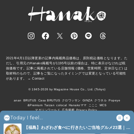
2021年4月1日以降更新の記事内掲載商品価格は、原則税込価格となります。た
だし、引用元のHanako掲載号が1195号以前の場合は、特に表示がなければ税
抜価格です。記事に掲載されている店舗情報 (価格、営業時間、定休日など) は
取材時のもので、記事をご覧になったタイミングでは変更となっている可能性
があります。 →
Contact
© 1945-2026 by Magazine House Co., Ltd. (Tokyo)
anan
BRUTUS
Casa BRUTUS
クロワッサン
GINZA
クウネル
Popeye
&Premium
Tarzan
colocal
Hanakoママ
こここ
MCS
マガジンワールド
広告掲載
Privacy Policy
Today I feel...
【福島】わざわざ食べに行きたいご当地グルメ23選｜
ラーメン、餃子、そばほか (8)