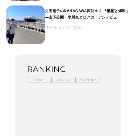
児玉雨子のKANAGAWA探訪＃２ 「酩酊と燃料」
―山下公園・氷川丸とビアガーデンデビュー
TRAVEL
2023.09.25
RANKING
DAILY
WEEKLY
MONTHLY
暑いから食べたくなる。
「来たぞ、トイトレ」|
「来たぞ、トイトレ」|
わざわざ行きたいラーメ
弘中綾香の「純度
弘中綾香の「純度
ン13選｜プロが選ぶベス
100%」～第141回～
100%」～第141回～
ト3、大井町の人気店、
ご当地ラーメン
LEARN
LEARN
FOOD