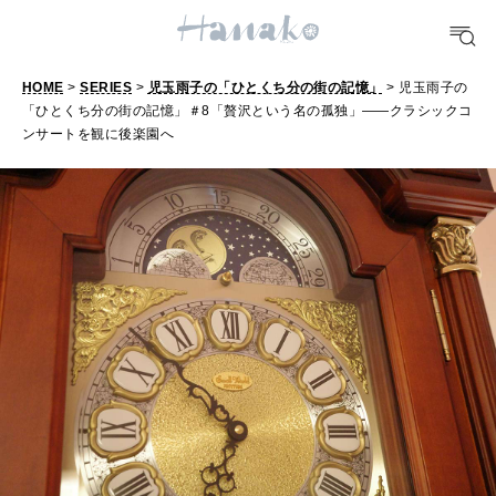
FORTUNE
明日のわたし
[12星座別] Weekly Holoscope
HOME
>
SERIES
>
児玉雨子の「ひとくち分の街の記憶」
> 児玉雨子の
「ひとくち分の街の記憶」＃8「贅沢という名の孤独」――クラシックコ
児
HEALTH
ンサートを観に後楽園へ
[12星座別] Monthly Love Holoscope
自分にやさしく
玉
雨
女神まり愛のタロットメッセージ
子
LEARN
算命学がわかる今月のあなた
知る、考える
の
「
ひ
MAMA
ママもいろいろ
と
く
ち
SUSTAINABLE
わたしができること
分