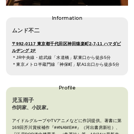
Information
ムンド不二
〒992-0117 東京都千代田区神田猿楽町2-7-11 ハマダビ
ルヂング 2F
＊JR中央線・総武線「水道橋」駅東口から徒歩5分
＊東京メトロ半蔵門線「神保町」駅A1出口から徒歩5分
Profile
児玉雨子
作詞家、小説家。
アイドルグループやTVアニメなどに作詞提供。著書に第
169回芥川賞候補作『##NAME##』（河出書房新社）、