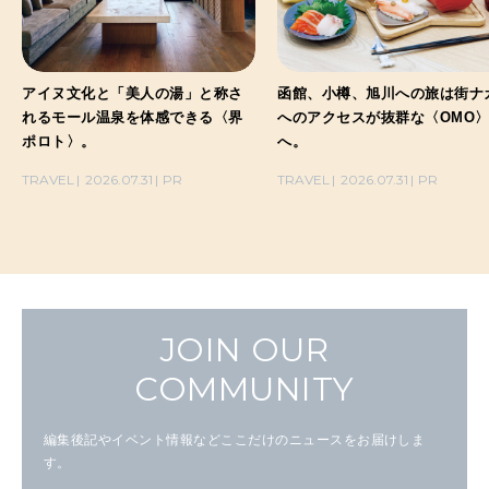
アイヌ文化と「美人の湯」と称さ
函館、小樽、旭川への旅は街ナ
れるモール温泉を体感できる〈界
へのアクセスが抜群な〈OMO
ポロト〉。
へ。
TRAVEL
2026.07.31
PR
TRAVEL
2026.07.31
PR
JOIN OUR
COMMUNITY
編集後記やイベント情報などここだけのニュースをお届けしま
す。