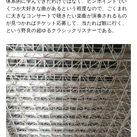
体系的に学んできたわけではなく、ピンポイントでい
ン
くつか大好きな曲があるという程度なので、ごくまれ
サ
に大きなコンサートで聴きたい楽曲が演奏されるもの
が見つかればチケット応募して、当たれば観に行く、
ー
という野良の超ゆるクラシックリスナーである。
ト
を
観
に
後
楽
園
へ