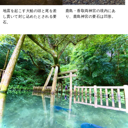
地震を起こす大鯰の頭と尾を差
鹿島・香取両神宮の境内にあ
し貫いて封じ込めたとされる要
り、鹿島神宮の要石は凹形。
石。