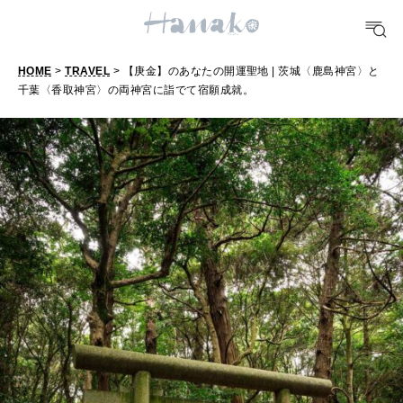
FOOD
おいしい
HOME
>
TRAVEL
> 【庚金】のあなたの開運聖地 | 茨城〈鹿島神宮〉と
千葉〈香取神宮〉の両神宮に詣でて宿願成就。
TRAVEL
どこ行く？
FORTUNE
明日のわたし
[12星座別] Weekly Holoscope
HEALTH
[12星座別] Monthly Love Holoscope
自分にやさしく
女神まり愛のタロットメッセージ
LEARN
算命学がわかる今月のあなた
知る、考える