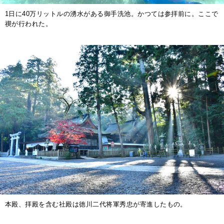
1日に40万リットルの湧水がある御手洗池。かつては参拝前に。ここで
禊が行われた。
本殿、拝殿を含む社殿は徳川二代将軍秀忠が寄進したもの。