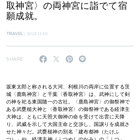
取神宮〉の両神宮に詣でて宿
MAGAZINE
特集
願成就。
2026年9月号「北海道 おいしく遊ぶ、夏のご褒美旅。」
TRAVEL
2023.12.30
2026年8月号『お茶の時間です。』
MAGAZINE
MOOK
2026年7月号「鎌倉 ローカルが 教えてくれた 本当の歩き方。」
SHARE
2026年6月号「大銀座 トレンドが生まれる 新しい一流店へ。」
FOLLOW US!
2026年5月号「“大好き”に出会いに。韓国」
坂東太郎と称される大河、利根川の両岸に位置する茨
城〈鹿島神宮〉と千葉〈香取神宮〉は、武神にして剣
2026年4月号「未来をつくる、学びの教科書。」
の神を祀る東国随一の古社。〈鹿島神宮〉の御祭神で
ある武甕槌大神と〈香取神宮〉の御祭神である経津主
2026年3月号「スイーツ予想図 2026」
大神は、ともに天照大御神の命を受けて出雲に天降
り、武威を示して大国主命と交渉し、国譲りを成就さ
2026年2月号「良運を掴む 新・開運術。」
せた神々だ。武甕槌神の別名「建布都神（たけふ
つ）」や、経津主神（ふつぬしのかみ）の「ふつ」