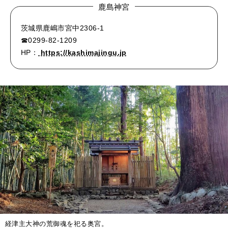
鹿島神宮
茨城県鹿嶋市宮中2306-1
☎0299-82-1209
HP：
https://kashimajingu.jp
経津主大神の荒御魂を祀る奥宮。