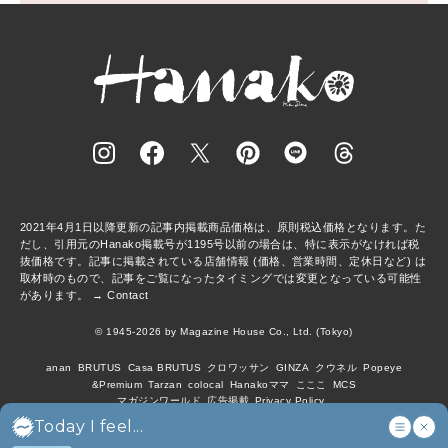
2021年4月1日以降更新の記事内掲載商品価格は、原則税込価格となります。た
だし、引用元のHanako掲載号が1195号以前の場合は、特に表示がなければ税
抜価格です。記事に掲載されている店舗情報 (価格、営業時間、定休日など) は
取材時のもので、記事をご覧になったタイミングでは変更となっている可能性
があります。 →
Contact
© 1945-2026 by Magazine House Co., Ltd. (Tokyo)
anan
BRUTUS
Casa BRUTUS
クロワッサン
GINZA
クウネル
Popeye
&Premium
Tarzan
colocal
Hanakoママ
こここ
MCS
マガジンワールド
広告掲載
Privacy Policy
Today I feel...