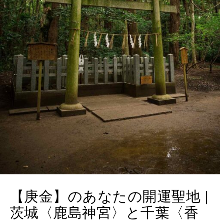
MAMA
ママもいろいろ
SUSTAINABLE
わたしができること
CULTURE
自分を耕す
WORK&MONEY
いい人生って？
【庚金】のあなたの開運聖地 |
茨城〈鹿島神宮〉と千葉〈香