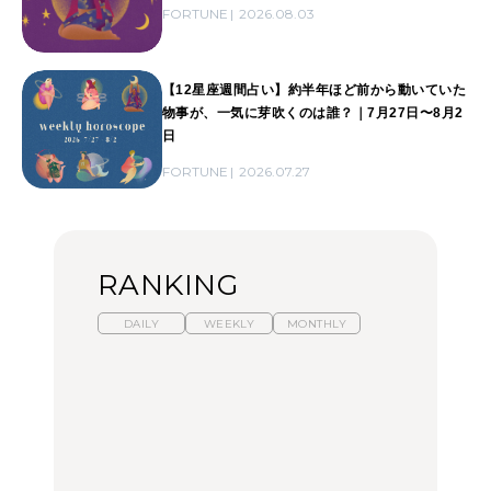
FORTUNE
2026.08.03
【12星座週間占い】約半年ほど前から動いていた
物事が、一気に芽吹くのは誰？｜7月27日〜8月2
日
FORTUNE
2026.07.27
RANKING
DAILY
WEEKLY
MONTHLY
暑いから食べたくなる。
【東京近郊】日帰りひと
「来たぞ、トイトレ」|
わざわざ行きたいラーメ
り旅スポット5選｜館
弘中綾香の「純度
ン13選｜プロが選ぶベス
山、前橋、日光など
100%」～第141回～
ト3、大井町の人気店、
ご当地ラーメン
TRAVEL
LEARN
FOOD