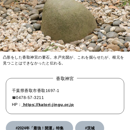
凸形をした香取神宮の要石。水戸光圀が、これを掘らせたが、根元を
見つことはできなかったと伝わる。
香取神宮
千葉県香取市香取1697-1
☎0478-57-3211
HP：
https://katori-jingu.or.jp
#2024年「最強！開運」特集
#茨城