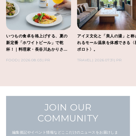
いつもの食卓を格上げする、夏の
アイヌ文化と「美人の湯」と称
新定番「ホワイトビール」で乾
れるモール温泉を体感できる〈
杯！｜料理家・長谷川あかりさん
ポロト〉。
の気取らないおもてなし。
FOOD
2026.08.03
PR
TRAVEL
2026.07.31
PR
JOIN OUR
COMMUNITY
編集後記やイベント情報などここだけのニュースをお届けしま