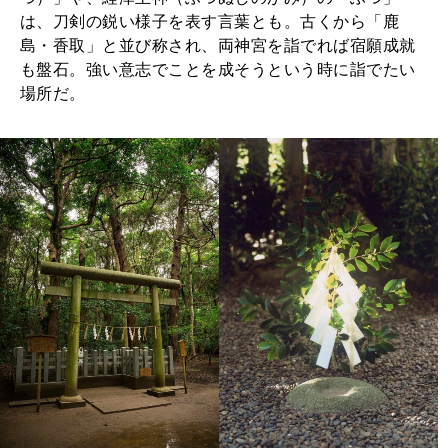
2026年1月号「猫がいれば、幸せ」
は、刀剣の鋭い様子を表す言葉とも。古くから「鹿
島・香取」と並び称され、両神宮を詣でれば宿願成就
2025年12月号「お酒の新常識。」
も盤石。強い意志でことを成そうという時に詣でたい
場所だ。