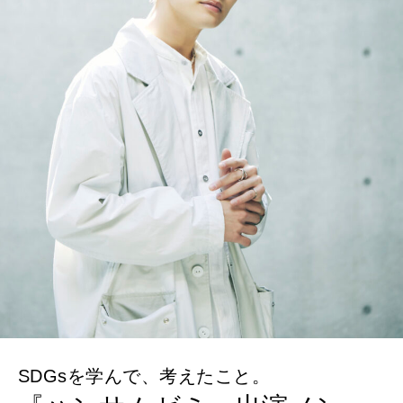
CULTURE
自分を耕す
WORK&MONEY
いい人生って？
MAGAZINE
特集
2026年9月号「北海道 おいしく遊ぶ、夏のご褒美旅。」
2026年8月号『お茶の時間です。』
MAGAZINE
MOOK
2026年7月号「鎌倉 ローカルが 教えてくれた 本当の歩き方。」
SDGsを学んで、考えたこと。