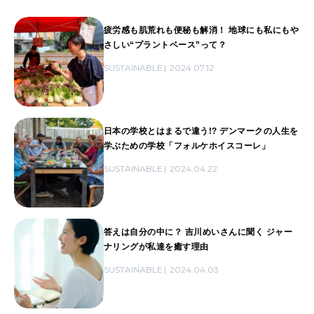
疲労感も肌荒れも便秘も解消！ 地球にも私にもや
さしい“プラントベース”って？
SUSTAINABLE
2024.07.12
日本の学校とはまるで違う!? デンマークの人生を
学ぶための学校「フォルケホイスコーレ」
SUSTAINABLE
2024.04.22
答えは自分の中に？ 吉川めいさんに聞く ジャー
ナリングが私達を癒す理由
SUSTAINABLE
2024.04.03