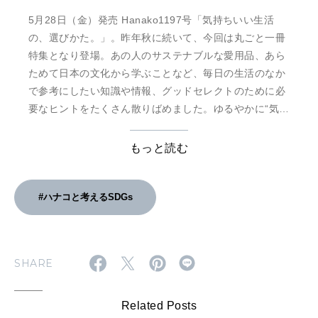
5月28日（金）発売 Hanako1197号「気持ちいい生活
の、選びかた。」。昨年秋に続いて、今回は丸ごと一冊
特集となり登場。あの人のサステナブルな愛用品、あら
ためて日本の文化から学ぶことなど、毎日の生活のなか
で参考にしたい知識や情報、グッドセレクトのために必
要なヒントをたくさん散りばめました。ゆるやかに“気持
ちのいい生活”の輪が広がっていくことを願って、ハナコ
が提案するライフスタイルブックです。
もっと読む
#ハナコと考えるSDGs
SHARE
Related Posts