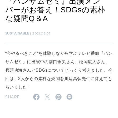
『ハンサムゼミ』出演メン
2026年6月号「大銀座 トレンドが生まれる 新しい一流店へ。」
バーがお答え！SDGsの素朴
FOLLOW US!
2026年5月号「“大好き”に出会いに。韓国」
な疑問Q＆A
2026年4月号「未来をつくる、学びの教科書。」
SUSTAINABLE
2021.06.07
2026年3月号「スイーツ予想図 2026」
“今やるべきこと”を体験しながら学ぶテレビ番組『ハン
2026年2月号「良運を掴む 新・開運術。」
サムゼミ』に出演中の溝口琢矢さん、松岡広大さん、
2026年1月号「猫がいれば、幸せ」
兵頭功海さんとSDGsについてじっくり考えました。今
回は、3人からの素朴な疑問を川廷昌弘先生に答えても
2025年12月号「お酒の新常識。」
らいました！
SHARE