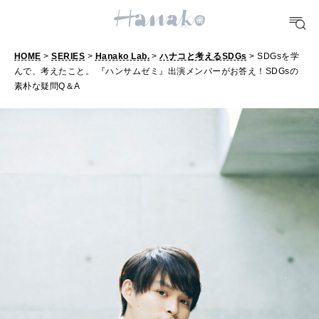
明日のわたし
[12星座別] Weekly Holoscope
HOME
>
SERIES
>
Hanako Lab.
>
ハナコと考えるSDGs
> SDGsを学
HEALTH
んで、考えたこと。 『ハンサムゼミ』出演メンバーがお答え！SDGsの
[12星座別] Monthly Love Holoscope
自分にやさしく
素朴な疑問Q＆A
女神まり愛のタロットメッセージ
LEARN
算命学がわかる今月のあなた
知る、考える
MAMA
ママもいろいろ
SUSTAINABLE
わたしができること