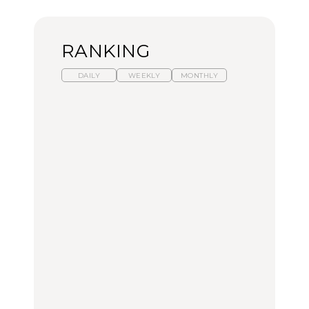
RANKING
DAILY
WEEKLY
MONTHLY
【福島】わざわざ食べに
暑いから食べたくなる。
「来たぞ、トイトレ」|
行きたいご当地グルメ23
わざわざ行きたいラーメ
弘中綾香の「純度
選｜ラーメン、餃子、そ
ン13選｜プロが選ぶベス
100%」～第141回～
ばほか
ト3、大井町の人気店、
ご当地ラーメン
FOOD
LEARN
FOOD
【東京近郊】日帰りひと
【東京近郊】日帰りひと
【あんこ】一度は食べた
り旅スポット5選｜館
り旅スポット5選｜館
い名店13選｜どら焼き・
山、前橋、日光など
山、前橋、日光など
おはぎほか
TRAVEL
TRAVEL
FOOD
【福島】わざわざ食べに
「来たぞ、トイトレ」|
「来たぞ、トイトレ」|
行きたいご当地グルメ23
弘中綾香の「純度
弘中綾香の「純度
選｜ラーメン、餃子、そ