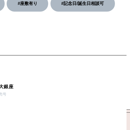
#座敷有り
#記念日/誕生日相談可
大銀座
発売号