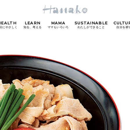
HEALTH
LEARN
MAMA
SUSTAINABLE
CULTU
分にやさしく
知る、考える
ママもいろいろ
わたしができること
自分を耕
POPULAR TAGS
#カフェ
#朝ごはん
#開運
#東京駅
#銀座
#
り
FOLLOW US!