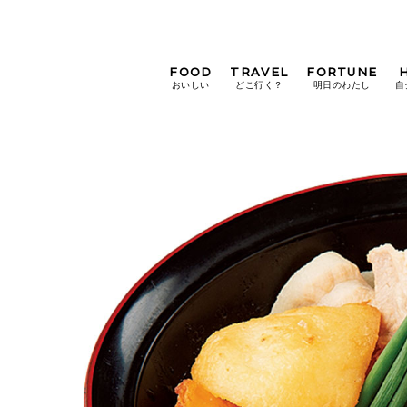
FOOD
TRAVEL
FORTUNE
おいしい
どこ行く？
明日のわたし
自
[12星座別] Weekly
Holoscope
[12星座別] Monthly
Holoscope
#手土産
#シュークリーム
#パン
女神まり愛の
タロットメッセージ
#京都
[算命学] 星読みハナコの月巡