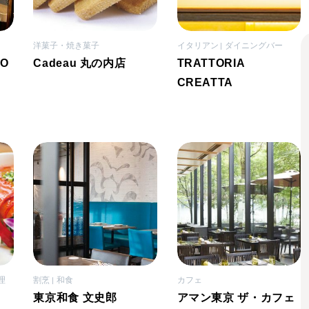
洋菓子・焼き菓子
イタリアン
ダイニングバー
O
Cadeau 丸の内店
TRATTORIA
CREATTA
理
割烹
和食
カフェ
東京和食 文史郎
アマン東京 ザ・カフェ