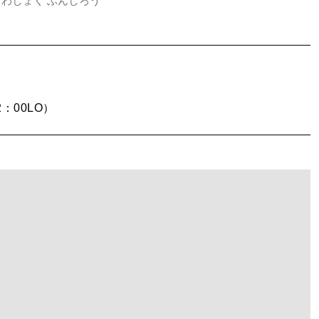
わしょく ぶんしろう
2：00LO）