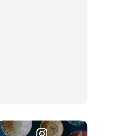
弘中綾香の「純度
弘中綾香の「純度
メ23選｜ラーメン、餃
100%」～第141回～
100%」～第141回～
子、そばほか
LEARN
FOOD
LEARN
住みたい街として人気
No.1259『北海道 おい
No.1259『北海道 おい
エリアのおすすめス
しく遊ぶ、夏のご褒美
しく遊ぶ、夏のご褒美
ポット｜吉祥寺、西荻
旅。』
旅。』
窪、代々木上原、下北
沢ほか
FOOD
いつもの食卓を格上げ
【2026年最新】横浜の
行列に並んででも食べ
する、夏の新定番「ホ
絶品ランチ29選｜横浜
るべし！喜多方ラーメ
ワイトビール」で乾
駅周辺、みなとみら
ンの名店3選
杯！｜料理家・長谷川
い、横浜中華街、和
あかりさんの気取らな
食、洋食ほか
FOOD
FOOD | PR
FOOD
いおもてなし。