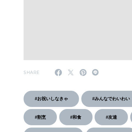
SHARE
#お祝いしなきゃ
#みんなでわいわい
#割烹
#和食
#友達