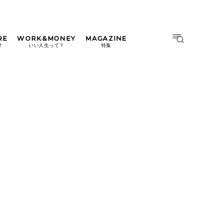
RE
WORK&MONEY
MAGAZINE
MAGAZINE
MOOK
す
いい人生って？
特集
2026年9月号「北海道 おいし
く遊ぶ、夏のご褒美旅。」
2026年8月号『お茶の時間で
す。』
日本橋
#中目黒
#吉祥寺
#横浜
2026年7月号「鎌倉 ローカル
が 教えてくれた 本当の歩き
方。」
2026年6月号「大銀座 トレン
ドが生まれる 新しい一流店
へ。」
2026年5月号「“大好き”に出
会いに。韓国」
2026年4月号「未来をつくる、