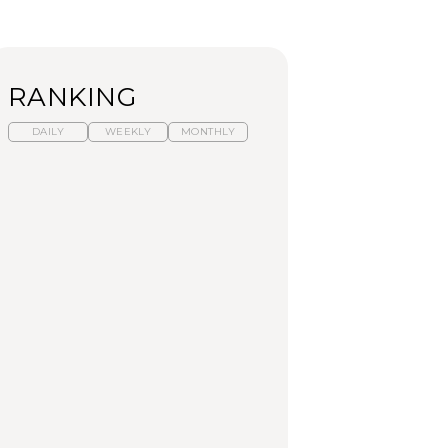
RANKING
DAILY
WEEKLY
MONTHLY
【福島】わざわざ食べ
暑いから食べたくな
「来たぞ、トイトレ」|
に行きたいご当地グル
る。わざわざ行きたい
弘中綾香の「純度
メ23選｜ラーメン、餃
ラーメン13選｜プロが
100%」～第141回～
子、そばほか
選ぶベスト3、大井町の
人気店、ご当地ラーメ
FOOD
LEARN
FOOD
ン
【東京近郊】日帰りひ
【東京近郊】日帰りひ
【あんこ】一度は食べ
とり旅スポット5選｜館
とり旅スポット5選｜館
たい名店13選｜どら焼
山、前橋、日光など
山、前橋、日光など
き・おはぎほか
TRAVEL
TRAVEL
FOOD
【福島】わざわざ食べ
「来たぞ、トイトレ」|
「来たぞ、トイトレ」|
に行きたいご当地グル