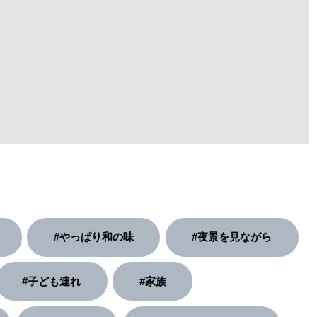
#やっぱり和の味
#夜景を見ながら
#子ども連れ
#家族