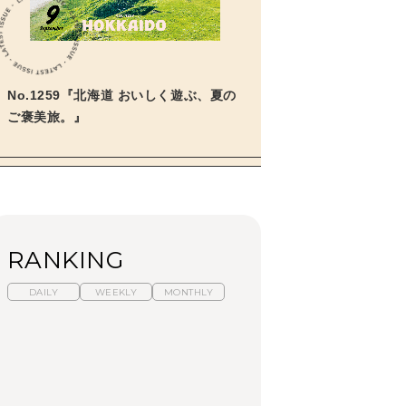
No.1259『北海道 おいしく遊ぶ、夏の
ご褒美旅。』
RANKING
DAILY
WEEKLY
MONTHLY
暑いから食べたくな
「来たぞ、トイトレ」|
「来たぞ、トイトレ」|
る。わざわざ行きたい
弘中綾香の「純度
弘中綾香の「純度
ラーメン13選｜プロが
100%」～第141回～
100%」～第141回～
選ぶベスト3、大井町の