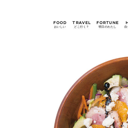
FOOD
TRAVEL
FORTUNE
おいしい
どこ行く？
明日のわたし
自
[12星座別] Weekly
Holoscope
[12星座別] Monthly
Holoscope
#手土産
#シュークリーム
#パン
女神まり愛の
タロットメッセージ
#京都
[算命学] 星読みハナコの月巡