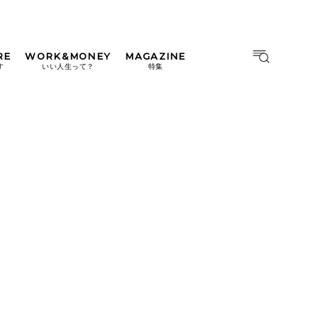
RE
WORK&MONEY
MAGAZINE
MAGAZINE
MOOK
す
いい人生って？
特集
2026年9月号「北海道 おいし
く遊ぶ、夏のご褒美旅。」
2026年8月号『お茶の時間で
す。』
日本橋
#中目黒
#吉祥寺
#横浜
2026年7月号「鎌倉 ローカル
が 教えてくれた 本当の歩き
方。」
2026年6月号「大銀座 トレン
ドが生まれる 新しい一流店
へ。」
2026年5月号「“大好き”に出
会いに。韓国」
2026年4月号「未来をつくる、