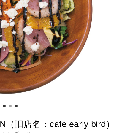
（旧店名：cafe early bird）