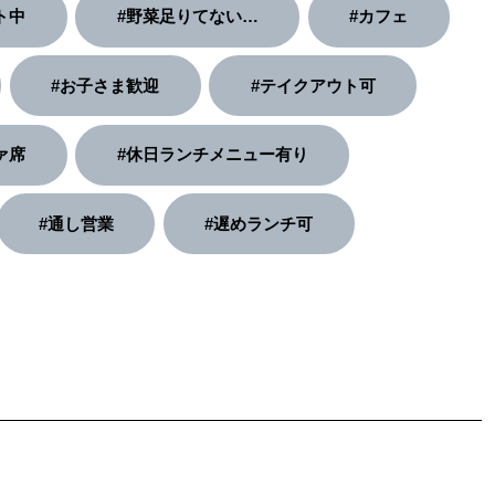
ト中
#野菜足りてない…
#カフェ
#お子さま歓迎
#テイクアウト可
ァ席
#休日ランチメニュー有り
#通し営業
#遅めランチ可