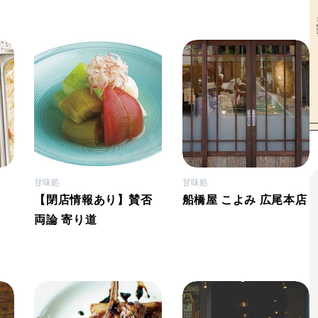
甘味処
甘味処
【閉店情報あり】賛否
船橋屋 こよみ 広尾本店
両論 寄り道