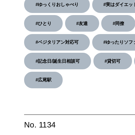
#ゆっくりおしゃべり
#実はダイエッ
#ひとり
#友達
#同僚
#ベジタリアン対応可
#ゆったりソフ
#記念日/誕生日相談可
#貸切可
#広尾駅
No. 1134