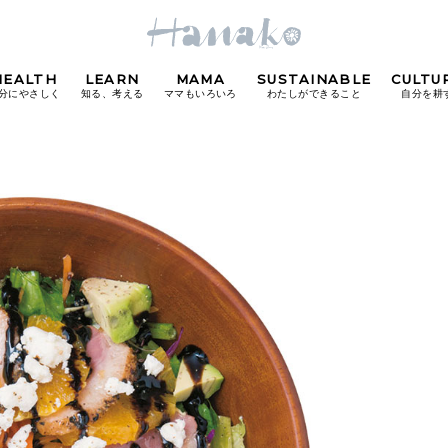
HEALTH
LEARN
MAMA
SUSTAINABLE
CULTU
分にやさしく
知る、考える
ママもいろいろ
わたしができること
自分を耕
POPULAR TAGS
#カフェ
#朝ごはん
#開運
#東京駅
#銀座
#
り
FOLLOW US!