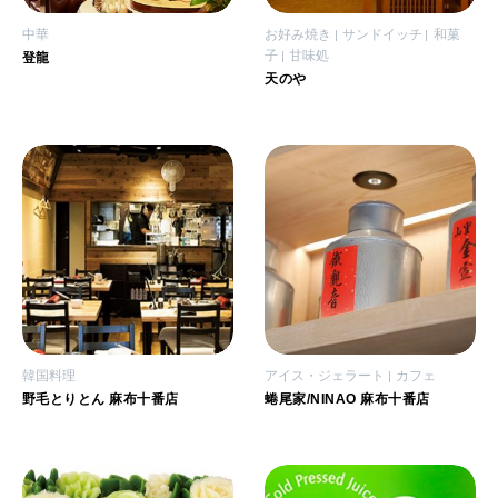
中華
お好み焼き
サンドイッチ
和菓
子
甘味処
登龍
天のや
韓国料理
アイス・ジェラート
カフェ
野毛とりとん 麻布十番店
蜷尾家/NINAO 麻布十番店