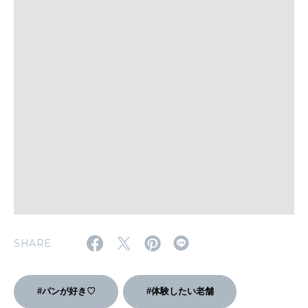
いい人生って？
MAGAZINE
特集
2026年9月号「北海道 おいしく遊ぶ、夏のご褒美旅。」
2026年8月号『お茶の時間です。』
MAGAZINE
MOOK
2026年7月号「鎌倉 ローカルが 教えてくれた 本当の歩き方。」
2026年6月号「大銀座 トレンドが生まれる 新しい一流店へ。」
FOLLOW US!
2026年5月号「“大好き”に出会いに。韓国」
SHARE
2026年4月号「未来をつくる、学びの教科書。」
#パンが好き♡
#体験したい老舗
2026年3月号「スイーツ予想図 2026」