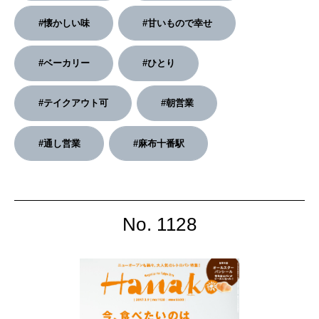
#懐かしい味
#甘いもので幸せ
2026年2月号「良運を掴む 新・開運術。」
#ベーカリー
#ひとり
2026年1月号「猫がいれば、幸せ」
2025年12月号「お酒の新常識。」
#テイクアウト可
#朝営業
#通し営業
#麻布十番駅
No. 1128