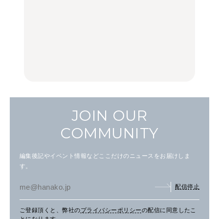
LEARN
FOOD
【2026年最新】横浜の絶
【2026年最新】横浜の絶
No.1259『北海道 おいし
品ランチ29選｜横浜駅周
品ランチ29選｜横浜駅周
く遊ぶ、夏のご褒美
辺、みなとみらい、横浜
辺、みなとみらい、横浜
旅。』
中華街、和食、洋食ほか
中華街、和食、洋食ほか
FOOD
FOOD
JOIN OUR
COMMUNITY
編集後記やイベント情報などここだけのニュースをお届けしま
す。
配信停止
ご登録頂くと、弊社の
プライバシーポリシー
の配信に同意したこ
とになります。