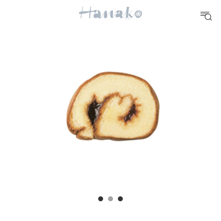
10 CATEGORIES
FOOD
おいしい
TRAVEL
どこ行く？
FORTUNE
明日のわたし
[12星座別] Weekly Holoscope
HEALTH
[12星座別] Monthly Love Holoscope
自分にやさしく
女神まり愛のタロットメッセージ