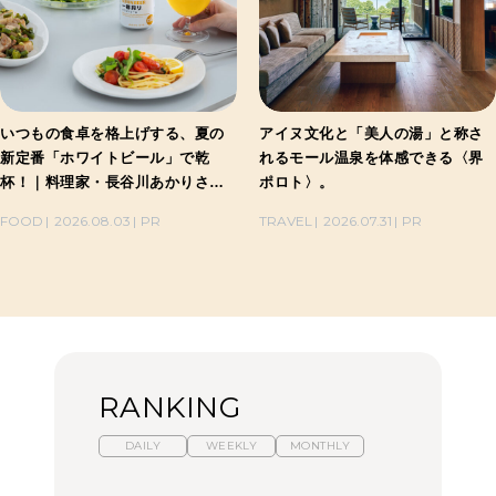
いつもの食卓を格上げする、夏の
アイヌ文化と「美人の湯」と称さ
新定番「ホワイトビール」で乾
れるモール温泉を体感できる〈界
杯！｜料理家・長谷川あかりさん
ポロト〉。
の気取らないおもてなし。
FOOD
2026.08.03
PR
TRAVEL
2026.07.31
PR
RANKING
DAILY
WEEKLY
MONTHLY