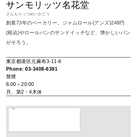
サンモリッツ名花堂
LEARN
さんもりっつめいかどう
算命学がわかる今月のあなた
知る、考える
創業73年のベーカリー。ジャムロール(アンズ)248円
(税込)やロールパンのサンドイッチなど、懐かしいパン
MAMA
がそろう。
ママもいろいろ
東京都港区元麻布3-11-6
Phone: 03-3408-6381
SUSTAINABLE
禁煙
わたしができること
6:00～20:00
月、第2・4木休
CULTURE
自分を耕す
WORK&MONEY