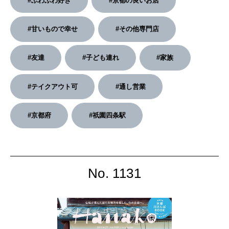
#ふわふわ好き
#京都の良いお店
2026年3月号「スイーツ予想図 2026」
#甘いもので幸せ
#その他専門店
2026年2月号「良運を掴む 新・開運術。」
#友達
#子ども連れ
#家族
2026年1月号「猫がいれば、幸せ」
#テイクアウト可
#通し営業
2025年12月号「お酒の新常識。」
#京都府
#祇園四条駅
No. 1131