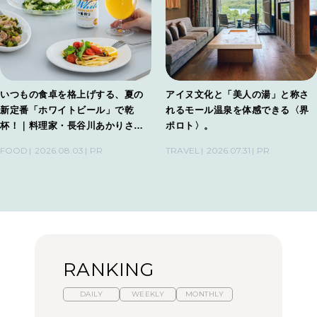
いつもの食卓を格上げする、夏の
アイヌ文化と「美人の湯」と称さ
新定番「ホワイトビール」で乾
れるモール温泉を体感できる〈界
杯！｜料理家・長谷川あかりさん
ポロト〉。
の気取らないおもてなし。
FOOD
2026.08.03
PR
TRAVEL
2026.07.31
PR
RANKING
DAILY
WEEKLY
MONTHLY