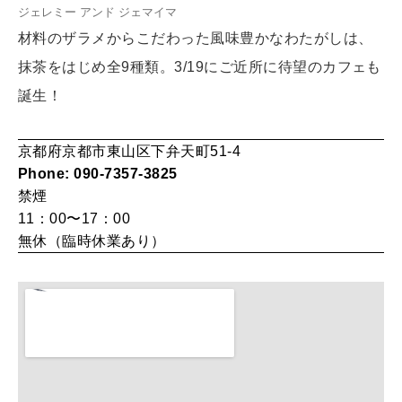
ジェレミー アンド ジェマイマ
材料のザラメからこだわった風味豊かなわたがしは、
女神まり愛のタロットメッセージ
抹茶をはじめ全9種類。3/19にご近所に待望のカフェも
LEARN
算命学がわかる今月のあなた
知る、考える
誕生！
京都府京都市東山区下弁天町51-4
MAMA
Phone: 090-7357-3825
ママもいろいろ
禁煙
11：00〜17：00
無休（臨時休業あり）
SUSTAINABLE
わたしができること
CULTURE
自分を耕す