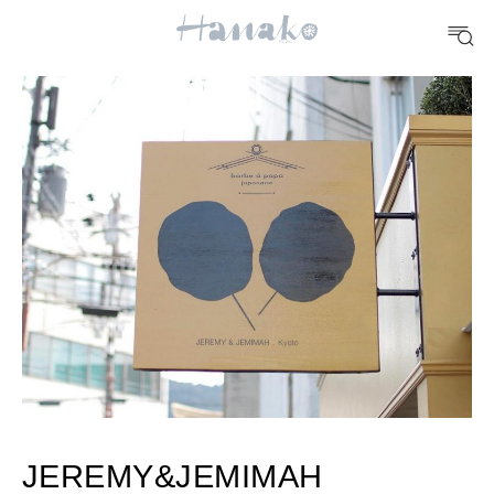
10 CATEGORIES
FOOD
おいしい
TRAVEL
どこ行く？
FORTUNE
明日のわたし
[12星座別] Weekly Holoscope
JEREMY&JEMIMAH
HEALTH
[12星座別] Monthly Love Holoscope
自分にやさしく