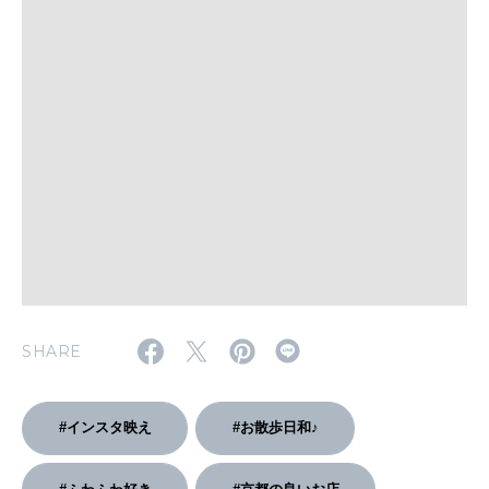
WORK&MONEY
いい人生って？
MAGAZINE
特集
2026年9月号「北海道 おいしく遊ぶ、夏のご褒美旅。」
2026年8月号『お茶の時間です。』
MAGAZINE
MOOK
2026年7月号「鎌倉 ローカルが 教えてくれた 本当の歩き方。」
SHARE
2026年6月号「大銀座 トレンドが生まれる 新しい一流店へ。」
FOLLOW US!
2026年5月号「“大好き”に出会いに。韓国」
#インスタ映え
#お散歩日和♪
2026年4月号「未来をつくる、学びの教科書。」