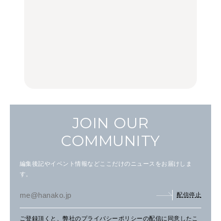
FOOD
いつもの食卓を格上げす
【2026年最新】横浜の絶
行列に並んででも食べる
る、夏の新定番「ホワイ
品ランチ29選｜横浜駅周
べし！喜多方ラーメンの
トビール」で乾杯！｜料
辺、みなとみらい、横浜
名店3選
理家・長谷川あかりさん
中華街、和食、洋食ほか
の気取らないおもてな
FOOD
FOOD | PR
FOOD
し。
JOIN OUR
COMMUNITY
編集後記やイベント情報などここだけのニュースをお届けしま
す。
配信停止
ご登録頂くと、弊社の
プライバシーポリシー
の配信に同意したこ