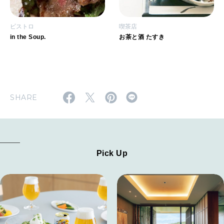
ビストロ
喫茶店
in the Soup.
お茶と酒 たすき
SHARE
Pick Up