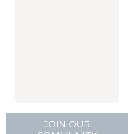
り旅スポット5選｜館
弘中綾香の「純度
選｜ラーメン、餃子、そ
山、前橋、日光など
100%」～第141回～
ばほか
TRAVEL
FOOD
LEARN
住みたい街として人気エ
No.1259『北海道 おいし
No.1259『北海道 おいし
リアのおすすめスポット
く遊ぶ、夏のご褒美
く遊ぶ、夏のご褒美
｜吉祥寺、西荻窪、代々
旅。』
旅。』
木上原、下北沢ほか
FOOD
いつもの食卓を格上げす
いつもの食卓を格上げす
【2026年最新】横浜の絶
る、夏の新定番「ホワイ
る、夏の新定番「ホワイ
品ランチ29選｜横浜駅周
トビール」で乾杯！｜料
トビール」で乾杯！｜料
辺、みなとみらい、横浜
理家・長谷川あかりさん
理家・長谷川あかりさん
中華街、和食、洋食ほか
の気取らないおもてな
の気取らないおもてな
FOOD | PR
FOOD | PR
FOOD
し。
し。
JOIN OUR