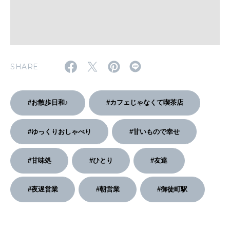
2026年3月号「スイーツ予想図 2026」
2026年2月号「良運を掴む 新・開運術。」
SHARE
2026年1月号「猫がいれば、幸せ」
2025年12月号「お酒の新常識。」
#お散歩日和♪
#カフェじゃなくて喫茶店
#ゆっくりおしゃべり
#甘いもので幸せ
#甘味処
#ひとり
#友達
#夜遅営業
#朝営業
#御徒町駅