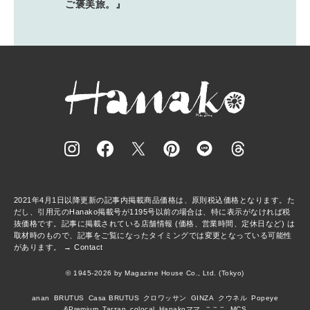
ご褒美旅。』
2021年4月1日以降更新の記事内掲載商品価格は、原則税込価格となります。た
だし、引用元のHanako掲載号が1195号以前の場合は、特に表示がなければ税
抜価格です。記事に掲載されている店舗情報 (価格、営業時間、定休日など) は
取材時のもので、記事をご覧になったタイミングでは変更となっている可能性
があります。 →
Contact
© 1945-2026 by Magazine House Co., Ltd. (Tokyo)
anan
BRUTUS
Casa BRUTUS
クロワッサン
GINZA
クウネル
Popeye
&Premium
Tarzan
colocal
Hanakoママ
こここ
MCS