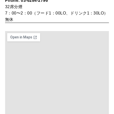
Phone: 03-6284-2796
WORK&MONEY
32席
分煙
いい人生って？
7：00〜2：00（フード1：00LO、ドリンク1：30LO）
無休
MAGAZINE
特集
2026年9月号「北海道 おいしく遊ぶ、夏のご褒美旅。」
2026年8月号『お茶の時間です。』
MAGAZINE
MOOK
2026年7月号「鎌倉 ローカルが 教えてくれた 本当の歩き方。」
2026年6月号「大銀座 トレンドが生まれる 新しい一流店へ。」
FOLLOW US!
2026年5月号「“大好き”に出会いに。韓国」
2026年4月号「未来をつくる、学びの教科書。」