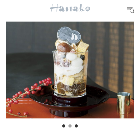
10 CATEGORIES
FOOD
おいしい
TRAVEL
どこ行く？
FORTUNE
明日のわたし
[12星座別] Weekly Holoscope
HEALTH
[12星座別] Monthly Love Holoscope
自分にやさしく