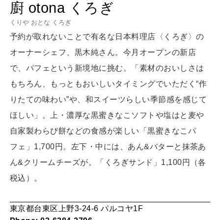
廚 otona くろぎ
女神まり愛のタロットメッセージ
くりや おとな くろぎ
LEARN
予約が取れないことで有名な日本料理店〈くろぎ〉の
算命学がわかる今月のあなた
知る、考える
オーナーシェフ、黒木純さん。今月オープンの新店
で、パフェという新境地に挑む。「素材のおいしさは
もちろん、もっともおいしいタイミングでいただく“作
MAMA
ママもいろいろ
りたての味わい”や、和スイーツらしい季節感を感じて
ほしい」。上・濃厚な黒蜜きなこソフトや塩はと麦や
自家製わらび餅などの食感が楽しい「黒蜜きなこパ
SUSTAINABLE
わたしができること
フェ」1,700円。左下・中には、あん&バターと抹茶あ
ん&クリームチーズが。「くろぎサンド」1,100円（各
税込）。
CULTURE
自分を耕す
東京都台東区上野3-24-6 パルコヤ1F