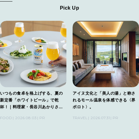
Pick Up
いつもの食卓を格上げする、夏の
アイヌ文化と「美人の湯」と称さ
新定番「ホワイトビール」で乾
れるモール温泉を体感できる〈界
杯！｜料理家・長谷川あかりさん
ポロト〉。
の気取らないおもてなし。
FOOD
2026.08.03
PR
TRAVEL
2026.07.31
PR