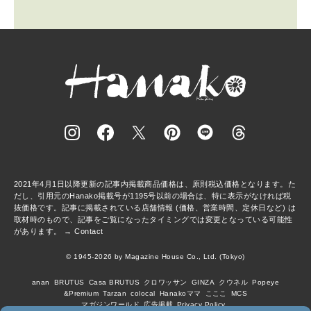
2021年4月1日以降更新の記事内掲載商品価格は、原則税込価格となります。た
だし、引用元のHanako掲載号が1195号以前の場合は、特に表示がなければ税
抜価格です。記事に掲載されている店舗情報 (価格、営業時間、定休日など) は
取材時のもので、記事をご覧になったタイミングでは変更となっている可能性
があります。 →
Contact
© 1945-2026 by Magazine House Co., Ltd. (Tokyo)
anan
BRUTUS
Casa BRUTUS
クロワッサン
GINZA
クウネル
Popeye
&Premium
Tarzan
colocal
Hanakoママ
こここ
MCS
マガジンワールド
広告掲載
Privacy Policy