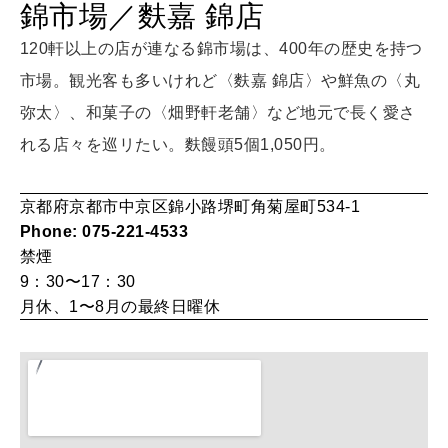
錦市場／麩嘉 錦店
HEALTH
[12星座別] Monthly Love Holoscope
自分にやさしく
120軒以上の店が連なる錦市場は、400年の歴史を持つ
女神まり愛のタロットメッセージ
市場。観光客も多いけれど〈麩嘉 錦店〉や鮮魚の〈丸
弥太〉、和菓子の〈畑野軒老舗〉など地元で長く愛さ
LEARN
算命学がわかる今月のあなた
知る、考える
れる店々を巡リたい。麩饅頭5個1,050円。
京都府京都市中京区錦小路堺町角菊屋町534-1
MAMA
Phone: 075-221-4533
ママもいろいろ
禁煙
9：30〜17：30
月休、1〜8月の最終日曜休
SUSTAINABLE
わたしができること
CULTURE
自分を耕す