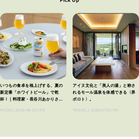
Pick Up
いつもの食卓を格上げする、夏の
アイヌ文化と「美人の湯」と称さ
新定番「ホワイトビール」で乾
れるモール温泉を体感できる〈界
杯！｜料理家・長谷川あかりさん
ポロト〉。
の気取らないおもてなし。
FOOD
2026.08.03
PR
TRAVEL
2026.07.31
PR