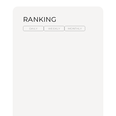
RANKING
DAILY
WEEKLY
MONTHLY
暑いから食べたくなる。
【東京近郊】日帰りひと
「来たぞ、トイトレ」|
わざわざ行きたいラーメ
り旅スポット5選｜館
弘中綾香の「純度
ン13選｜プロが選ぶベス
山、前橋、日光など
100%」～第141回～
ト3、大井町の人気店、
ご当地ラーメン
TRAVEL
LEARN
FOOD
【福島】わざわざ食べに
【東京近郊】日帰りひと
【あんこ】一度は食べた
行きたいご当地グルメ23
り旅スポット5選｜館
い名店13選｜どら焼き・
選｜ラーメン、餃子、そ
山、前橋、日光など
おはぎほか
ばほか
FOOD
TRAVEL
FOOD
中目黒からひと駅の穴
No.1259『北海道 おいし
「来たぞ、トイトレ」|
場。祐天寺の魅力10選｜
く遊ぶ、夏のご褒美
弘中綾香の「純度
グルメ、ショッピング、