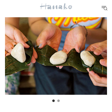
#手土産
#シュークリーム
#パン
#カフェ
#朝ごはん
#開運
10 CATEGORIES
FOOD
おいしい
TRAVEL
どこ行く？
FORTUNE
明日のわたし
[12星座別] Weekly Holoscope