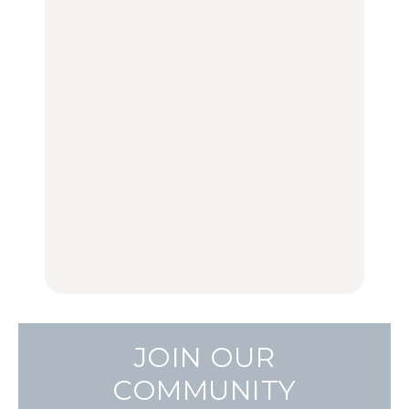
旅。』
100%」～第141回～
古着ほか
FOOD
LEARN
【福島】わざわざ食べに
「来たぞ、トイトレ」|
No.1259『北海道 おいし
行きたいご当地グルメ23
弘中綾香の「純度
く遊ぶ、夏のご褒美
選｜ラーメン、餃子、そ
100%」～第141回～
旅。』
ばほか
LEARN
FOOD
【2026年最新】横浜の絶
【2026年最新】横浜の絶
No.1259『北海道 おいし
品ランチ29選｜横浜駅周
品ランチ29選｜横浜駅周
く遊ぶ、夏のご褒美
辺、みなとみらい、横浜
辺、みなとみらい、横浜
旅。』
中華街、和食、洋食ほか
中華街、和食、洋食ほか
FOOD
FOOD
JOIN OUR
COMMUNITY