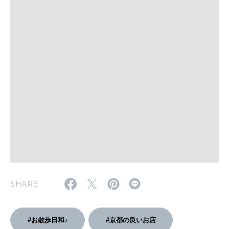
WORK&MONEY
いい人生って？
MAGAZINE
特集
2026年9月号「北海道 おいしく遊ぶ、夏のご褒美旅。」
2026年8月号『お茶の時間です。』
MAGAZINE
MOOK
2026年7月号「鎌倉 ローカルが 教えてくれた 本当の歩き方。」
SHARE
2026年6月号「大銀座 トレンドが生まれる 新しい一流店へ。」
FOLLOW US!
2026年5月号「“大好き”に出会いに。韓国」
#お散歩日和♪
#京都の良いお店