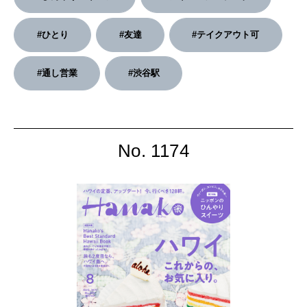
2026年3月号「スイーツ予想図 2026」
2026年2月号「良運を掴む 新・開運術。」
#ひとり
#友達
#テイクアウト可
2026年1月号「猫がいれば、幸せ」
#通し営業
#渋谷駅
2025年12月号「お酒の新常識。」
No. 1174