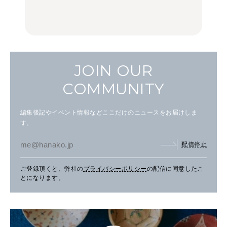
の気取らないおもてな
FOOD
FOOD | PR
FOOD
し。
JOIN OUR
COMMUNITY
編集後記やイベント情報などここだけのニュースをお届けしま
す。
配信停止
ご登録頂くと、弊社の
プライバシーポリシー
の配信に同意したこ
とになります。