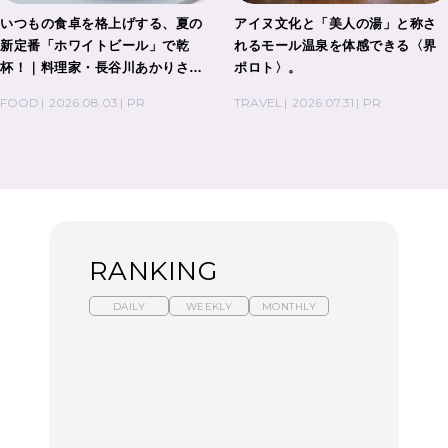
いつもの食卓を格上げする、夏の
アイヌ文化と「美人の湯」と称さ
新定番「ホワイトビール」で乾
れるモール温泉を体感できる〈界
杯！｜料理家・長谷川あかりさん
ポロト〉。
の気取らないおもてなし。
FOOD
2026.08.03
PR
TRAVEL
2026.07.31
PR
RANKING
DAILY
WEEKLY
MONTHLY
【福島】わざわざ食べに
暑いから食べたくなる。
「来たぞ、トイトレ」|
行きたいご当地グルメ23
わざわざ行きたいラーメ
弘中綾香の「純度
選｜ラーメン、餃子、そ
ン13選｜プロが選ぶベス
100%」～第141回～
ばほか
ト3、大井町の人気店、
ご当地ラーメン