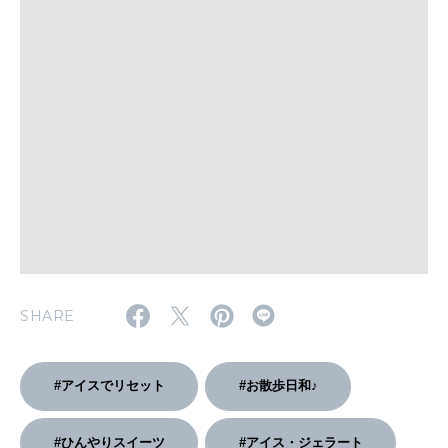
いい人生って？
MAGAZINE
特集
2026年9月号「北海道 おいしく遊ぶ、夏のご褒美旅。」
2026年8月号『お茶の時間です。』
MAGAZINE
MOOK
2026年7月号「鎌倉 ローカルが 教えてくれた 本当の歩き方。」
2026年6月号「大銀座 トレンドが生まれる 新しい一流店へ。」
SHARE
FOLLOW US!
2026年5月号「“大好き”に出会いに。韓国」
#アイスでリセット
#お散歩日和♪
2026年4月号「未来をつくる、学びの教科書。」
#ひんやりスイーツ
#アイス・ジェラート