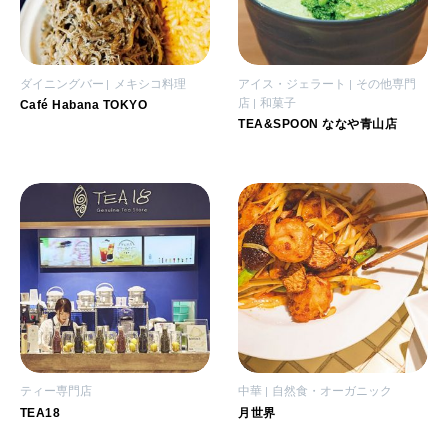
ダイニングバー
メキシコ料理
アイス・ジェラート
その他専門
店
和菓子
Café Habana TOKYO
TEA&SPOON ななや青山店
ティー専門店
中華
自然食・オーガニック
TEA18
月世界