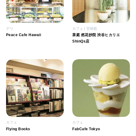
デリ
カフェ
甘味処
Peace Cafe Hawaii
茶庭 然花抄院 渋谷ヒカリエ
ShinQs店
カフェ
カフェ
Flying Books
FabCafe Tokyo