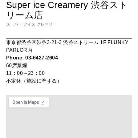
女神まり愛のタロットメッセージ
Super ice Creamery 渋谷スト
LEARN
リーム店
算命学がわかる今月のあなた
知る、考える
スーパー アイス クレマリー
東京都渋谷区渋谷3-21-3 渋谷ストリーム 1F FLUNKY
MAMA
ママもいろいろ
PARLOR内
Phone: 03-6427-2604
60席
禁煙
11：00～23：00
SUSTAINABLE
わたしができること
不定休（施設に準ずる）
CULTURE
自分を耕す
WORK&MONEY