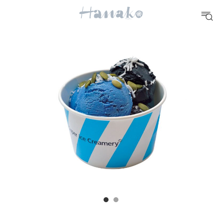
10 CATEGORIES
FOOD
おいしい
TRAVEL
どこ行く？
FORTUNE
明日のわたし
[12星座別] Weekly Holoscope
HEALTH
[12星座別] Monthly Love Holoscope
自分にやさしく