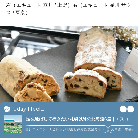
左（エキュート 立川 / 上野）右（エキュート 品川 サウ
ス / 東京）
Today I feel...
足を延ばして行きたい札幌以外の北海道6選｜エスコン
左：ラ ブランジュリ キィニョン「シュトーレン」1,800円。右：神戸
フィールド、花咲線、ニセコほか (6)
道】エスコン・Fビレッジの楽しみかた完全ガイド
文筆家・甲斐みのりさんが行く花
屋スタッツォ「シュトレン」2,160円。