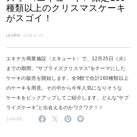
種類以上のクリスマスケーキ
がスゴイ！
WORK&MONEY
いい人生って？
LEARN
2018.12.03
MAGAZINE
特集
エキナカ商業施設〈エキュート〉で、12月25日（火）
2026年9月号「北海道 おいしく遊ぶ、夏のご褒美旅。」
までの期間、“サプライズクリスマス”をテーマにした
ケーキの販売を開始します。全9館で合計160種類以上
2026年8月号『お茶の時間です。』
のケーキを用意。その中から今年人気になりそうな
MAGAZINE
MOOK
2026年7月号「鎌倉 ローカルが 教えてくれた 本当の歩き方。」
ケーキをピックアップしてご紹介します。どんな“サプ
ライズケーキ”と出会えるのかワクワク！！
2026年6月号「大銀座 トレンドが生まれる 新しい一流店へ。」
SHARE
FOLLOW US!
2026年5月号「“大好き”に出会いに。韓国」