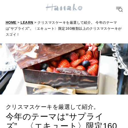
HEALTH
[12星座別] Monthly Love Holoscope
自分にやさしく
女神まり愛のタロットメッセージ
HOME
>
LEARN
> クリスマスケーキを厳選して紹介。 今年のテーマ
LEARN
は”サプライズ”。〈エキュート〉限定160種類以上のクリスマスケーキが
算命学がわかる今月のあなた
知る、考える
スゴイ！
MAMA
ママもいろいろ
SUSTAINABLE
わたしができること
クリスマスケーキを厳選して紹介。
CULTURE
今年のテーマは”サプライ
自分を耕す
ズ”。〈エキュート〉限定160