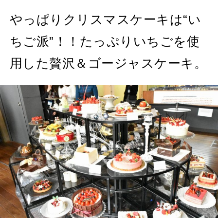
2026年4月号「未来をつくる、学びの教科書。」
やっぱりクリスマスケーキは“い
2026年3月号「スイーツ予想図 2026」
ちご派”！！たっぷりいちごを使
2026年2月号「良運を掴む 新・開運術。」
用した贅沢＆ゴージャスケーキ。
2026年1月号「猫がいれば、幸せ」
2025年12月号「お酒の新常識。」