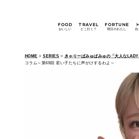
FOOD
TRAVEL
FORTUNE
おいしい
どこ行く？
明日のわたし
自
[12星座別] Weekly
Holoscope
HOME
>
SERIES
>
きゃりーぱみゅぱみゅの「大人なLAD
[12星座別] Monthly
コラム～第69回 若い子たちに声がけするわよ～
き
Holoscope
#手土産
#シュークリーム
#パン
ゃ
女神まり愛の
タロットメッセージ
り
#京都
[算命学] 星読みハナコの月巡
ー
ぱ
み
ゅ
ぱ