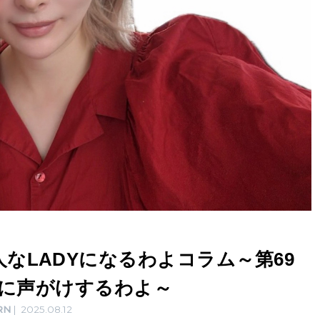
なLADYになるわよコラム～第69
ちに声がけするわよ～
RN
2025.08.12