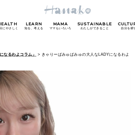
HEALTH
LEARN
MAMA
SUSTAINABLE
CULTU
分にやさしく
知る、考える
ママもいろいろ
わたしができること
自分を耕
POPULAR TAGS
Yになるわよコラム」
> きゃりーぱみゅぱみゅの大人なLADYになるわよ
#カフェ
#朝ごはん
#開運
#東京駅
#銀座
#
り
FOLLOW US!