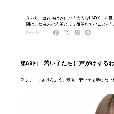
わ
よ
コ
きゃりーぱみゅぱみゅが「大人なLADY」を
回は、社会人の先輩として後輩たちのことを
ラ
SHARE
ム
～
第
6
第69回
若い子たちに声がけする
9
回
皆さま、ごきげんよう。最近、若い子を助けたい
若
い
子
た