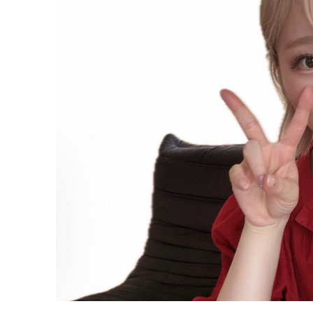
ち
に
声
が
け
す
る
わ
よ
～