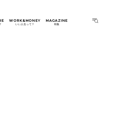
RE
WORK&MONEY
MAGAZINE
MAGAZINE
MOOK
す
いい人生って？
特集
2026年9月号「北海道 おいし
く遊ぶ、夏のご褒美旅。」
2026年8月号『お茶の時間で
す。』
日本橋
#中目黒
#吉祥寺
#横浜
2026年7月号「鎌倉 ローカル
が 教えてくれた 本当の歩き
方。」
2026年6月号「大銀座 トレン
ドが生まれる 新しい一流店
へ。」
2026年5月号「“大好き”に出
会いに。韓国」
2026年4月号「未来をつくる、