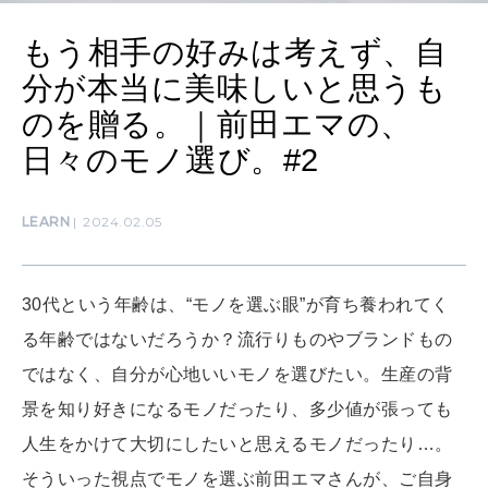
CULTURE
もう相手の好みは考えず、自
自分を耕す
分が本当に美味しいと思うも
のを贈る。｜前田エマの、
WORK&MONEY
日々のモノ選び。#2
いい人生って？
LEARN
2024.02.05
MAGAZINE
特集
30代という年齢は、“モノを選ぶ眼”が育ち養われてく
2026年9月号「北海道 おいしく遊ぶ、夏のご褒美旅。」
る年齢ではないだろうか？流行りものやブランドもの
ではなく、自分が心地いいモノを選びたい。生産の背
2026年8月号『お茶の時間です。』
景を知り好きになるモノだったり、多少値が張っても
MAGAZINE
MOOK
2026年7月号「鎌倉 ローカルが 教えてくれた 本当の歩き方。」
人生をかけて大切にしたいと思えるモノだったり…。
そういった視点でモノを選ぶ前田エマさんが、ご自身
2026年6月号「大銀座 トレンドが生まれる 新しい一流店へ。」