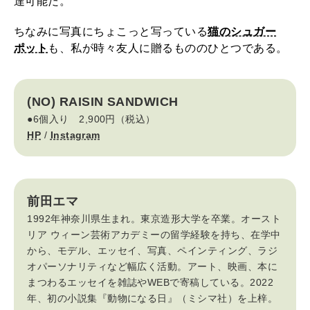
達可能だ。
ちなみに写真にちょこっと写っている
猫のシュガー
ポット
も、私が時々友人に贈るもののひとつである。
(NO) RAISIN SANDWICH
●6個入り 2,900円（税込）
HP
/
Instagram
前田エマ
1992年神奈川県生まれ。東京造形大学を卒業。オースト
リア ウィーン芸術アカデミーの留学経験を持ち、在学中
から、モデル、エッセイ、写真、ペインティング、ラジ
オパーソナリティなど幅広く活動。アート、映画、本に
まつわるエッセイを雑誌やWEBで寄稿している。2022
年、初の小説集『動物になる日』（ミシマ社）を上梓。