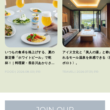
函館、小樽、旭川への旅は街ナカ
北海道ならではの大自然を体感
へのアクセスが抜群な〈OMO〉
し、ゆったりステイが叶う〈リ
へ。
ナーレトマム〉へ。
TRAVEL
2026.07.31
PR
TRAVEL
2026.07.31
PR
JOIN OUR