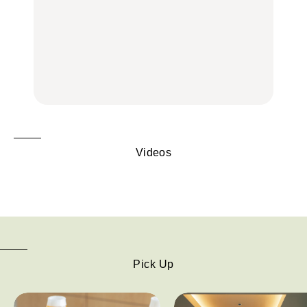
中目黒からひと駅の穴
いつもの食卓を格上げす
【2026年最新】横浜の絶
場。祐天寺の魅力10選｜
る、夏の新定番「ホワイ
品ランチ29選｜横浜駅周
グルメ、ショッピング、
トビール」で乾杯！｜料
辺、みなとみらい、横浜
古着ほか
理家・長谷川あかりさん
中華街、和食、洋食ほか
の気取らないおもてな
FOOD
FOOD | PR
FOOD
し。
Videos
Pick Up