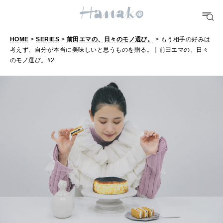
明日のわたし
[12星座別] Weekly Holoscope
HOME
>
SERIES
>
前田エマの、日々のモノ選び。
> もう相手の好みは
HEALTH
[12星座別] Monthly Love Holoscope
考えず、自分が本当に美味しいと思うものを贈る。｜前田エマの、日々
自分にやさしく
のモノ選び。#2
女神まり愛のタロットメッセージ
LEARN
算命学がわかる今月のあなた
知る、考える
MAMA
ママもいろいろ
SUSTAINABLE
わたしができること