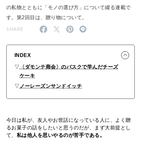
の私物とともに「モノの選び方」について綴る連載で
FOLLOW US!
2026年5月号「“大好き”に出会いに。韓国」
す。第2回目は、贈り物について。
SHARE
2026年4月号「未来をつくる、学びの教科書。」
2026年3月号「スイーツ予想図 2026」
INDEX
2026年2月号「良運を掴む 新・開運術。」
▽
〈ダモンテ商会〉のバスクで学んだチーズ
2026年1月号「猫がいれば、幸せ」
ケーキ
▽
ノーレーズンサンドイッチ
2025年12月号「お酒の新常識。」
今日は私が、友人やお世話になっている人に、よく贈
るお菓子の話をしたいと思うのだが、まず大前提とし
て、
私は他人を思いやるのが苦手である。