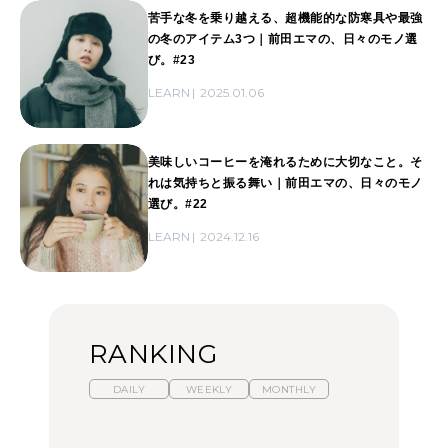
苦手な冬を乗り越える、超機能的な防寒具や最強
の冬のアイテム3つ｜前田エマの、日々のモノ選
び。#23
LEARN
2025.01.06
美味しいコーヒーを淹れるために大切なこと。そ
れは気持ちと振る舞い｜前田エマの、日々のモノ
選び。#22
LEARN
2024.12.16
RANKING
DAILY
WEEKLY
MONTHLY