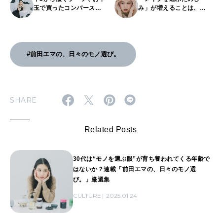
玉で買ったコンバース。
み」が増えることは、小
「黒い靴」は人生の思い
さくて大きな喜びだ。｜
出と共にある｜前田エマ
前田エマの、日々のモノ
の、日々のモノ選び。
選び。#3
#前田エマの、日々のモノ選び。
SHARE
Related Posts
30代は“モノを選ぶ眼”が育ち養われてくる年齢で
はないか？連載「前田エマの、日々のモノ選
び。」厳選集
CULTURE
2025.01.24