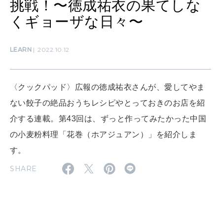
挑戦！〜徳成祐衣の果てしな
くギョーザな日々〜
MAMA
ママもいろいろ
LEARN
2022.10.12
〈クックパッド〉広報の徳成祐衣さんが、愛してやま
SUSTAINABLE
わたしができること
ない餃子の絶品おうちレシピやとっておきのお店を紹
介する連載。第43回は、ずっと作ってみたかった中国
の小麦粉料理「花巻（ホアジュアン）」を紹介しま
CULTURE
自分を耕す
す。
SHARE
WORK&MONEY
いい人生って？