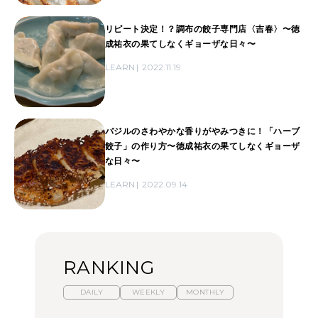
リピート決定！？調布の餃子専門店〈吉春〉〜徳
成祐衣の果てしなくギョーザな日々〜
LEARN
2022.11.19
バジルのさわやかな香りがやみつきに！「ハーブ
餃子」の作り方〜徳成祐衣の果てしなくギョーザ
な日々〜
LEARN
2022.09.14
RANKING
DAILY
WEEKLY
MONTHLY