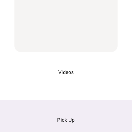
FOOD
いつもの食卓を格上げす
【2026年最新】横浜の絶
行列に並んででも食べる
る、夏の新定番「ホワイ
品ランチ29選｜横浜駅周
べし！喜多方ラーメンの
トビール」で乾杯！｜料
辺、みなとみらい、横浜
名店3選
理家・長谷川あかりさん
中華街、和食、洋食ほか
の気取らないおもてな
FOOD
FOOD | PR
FOOD
し。
Videos
Pick Up