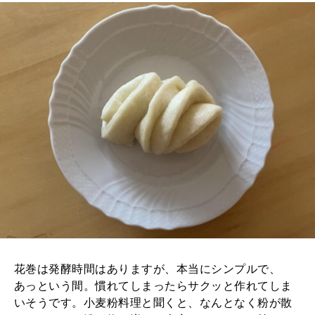
MAGAZINE
特集
2026年9月号「北海道 おいしく遊ぶ、夏のご褒美旅。」
2026年8月号『お茶の時間です。』
MAGAZINE
MOOK
2026年7月号「鎌倉 ローカルが 教えてくれた 本当の歩き方。」
2026年6月号「大銀座 トレンドが生まれる 新しい一流店へ。」
FOLLOW US!
2026年5月号「“大好き”に出会いに。韓国」
2026年4月号「未来をつくる、学びの教科書。」
花巻は発酵時間はありますが、本当にシンプルで、
2026年3月号「スイーツ予想図 2026」
あっという間。慣れてしまったらサクッと作れてしま
いそうです。小麦粉料理と聞くと、なんとなく粉が散
2026年2月号「良運を掴む 新・開運術。」