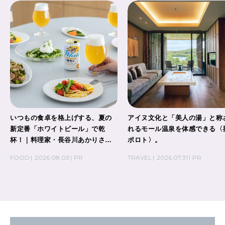
いつもの食卓を格上げする、夏の
アイヌ文化と「美人の湯」と称
新定番「ホワイトビール」で乾
れるモール温泉を体感できる〈
杯！｜料理家・長谷川あかりさん
ポロト〉。
の気取らないおもてなし。
FOOD
2026.08.03
PR
TRAVEL
2026.07.31
PR