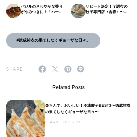
バジルのさわやかな香り
リピート決定！？調布の
がやみつきに！「ハーブ
餃子専門店〈吉春〉〜徳
餃子」の作り方〜徳成祐
成祐衣の果てしなく
衣の果てしなくギョーザ
ギョーザな日々〜
な日々〜
#徳成祐衣の果てしなくギョーザな日々。
SHARE
Related Posts
楽ちんで、おいしい！冷凍餃子BEST3〜徳成祐衣
の果てしなくギョーザな日々〜
LEARN
2022.12.07