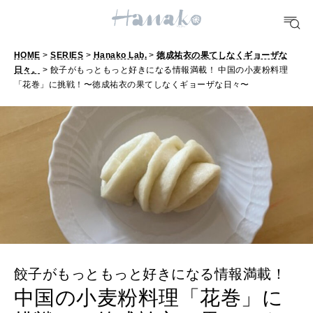
FOOD
おいしい
HOME
>
SERIES
>
Hanako Lab.
>
徳成祐衣の果てしなくギョーザな
日々。
> 餃子がもっともっと好きになる情報満載！ 中国の小麦粉料理
「花巻」に挑戦！〜徳成祐衣の果てしなくギョーザな日々〜
TRAVEL
どこ行く？
FORTUNE
明日のわたし
[12星座別] Weekly Holoscope
HEALTH
[12星座別] Monthly Love Holoscope
自分にやさしく
餃子がもっともっと好きになる情報満載！
女神まり愛のタロットメッセージ
中国の小麦粉料理「花巻」に
LEARN
算命学がわかる今月のあなた
知る、考える