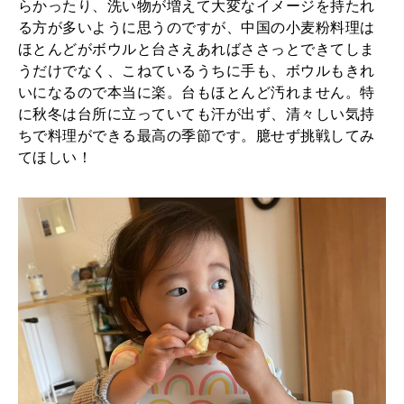
らかったり、洗い物が増えて大変なイメージを持たれ
る方が多いように思うのですが、中国の小麦粉料理は
2026年1月号「猫がいれば、幸せ」
ほとんどがボウルと台さえあればささっとできてしま
うだけでなく、こねているうちに手も、ボウルもきれ
2025年12月号「お酒の新常識。」
いになるので本当に楽。台もほとんど汚れません。特
に秋冬は台所に立っていても汗が出ず、清々しい気持
ちで料理ができる最高の季節です。臆せず挑戦してみ
てほしい！