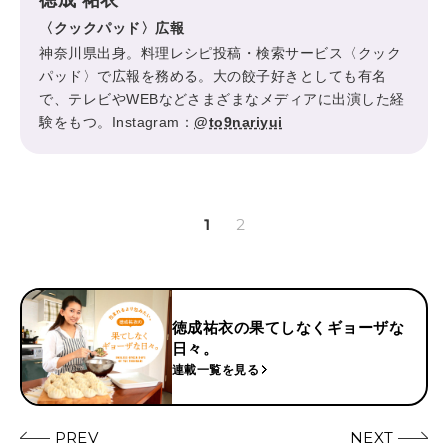
徳成 祐衣
〈クックパッド〉広報
神奈川県出身。料理レシピ投稿・検索サービス〈クック
パッド〉で広報を務める。大の餃子好きとしても有名
で、テレビやWEBなどさまざまなメディアに出演した経
験をもつ。Instagram：
@to9nariyui
1
2
徳成祐衣の果てしなくギョーザな
日々。
連載一覧を見る
PREV
NEXT