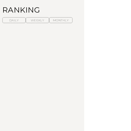
RANKING
DAILY
WEEKLY
MONTHLY
暑いから食べたくな
【東京近郊】日帰りひ
「来たぞ、トイトレ」|
る。わざわざ行きたい
とり旅スポット5選｜館
弘中綾香の「純度
ラーメン13選｜プロが
山、前橋、日光など
100%」～第141回～
選ぶベスト3、大井町の
人気店、ご当地ラーメ
TRAVEL
LEARN
FOOD
ン
【福島】わざわざ食べ
【東京近郊】日帰りひ
【あんこ】一度は食べ
に行きたいご当地グル
とり旅スポット5選｜館
たい名店13選｜どら焼
メ23選｜ラーメン、餃
山、前橋、日光など
き・おはぎほか
子、そばほか
FOOD
TRAVEL
FOOD
中目黒からひと駅の穴
No.1259『北海道 おい
「来たぞ、トイトレ」|
場。祐天寺の魅力10選
しく遊ぶ、夏のご褒美
弘中綾香の「純度
｜グルメ、ショッピン
旅。』
100%」～第141回～
グ、古着ほか