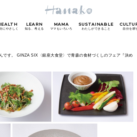
HEALTH
LEARN
MAMA
SUSTAINABLE
CULTU
分にやさしく
知る、考える
ママもいろいろ
わたしができること
自分を耕
POPULAR TAGS
です。 GINZA SIX〈銀座大食堂〉で青森の食材づくしのフェア『決め
#カフェ
#朝ごはん
#開運
#東京駅
#銀座
#
り
FOLLOW US!