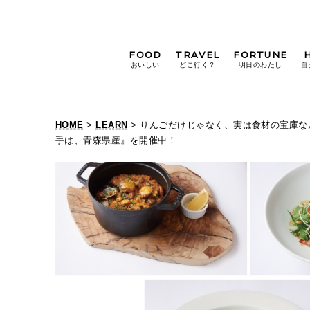
FOOD
TRAVEL
FORTUNE
おいしい
どこ行く？
明日のわたし
自
[12星座別] Weekly
Holoscope
HOME
>
LEARN
> りんごだけじゃなく、実は食材の宝庫なん
[12星座別] Monthly
手は、青森県産』を開催中！
Holoscope
#手土産
#シュークリーム
#パン
女神まり愛の
タロットメッセージ
#京都
[算命学] 星読みハナコの月巡