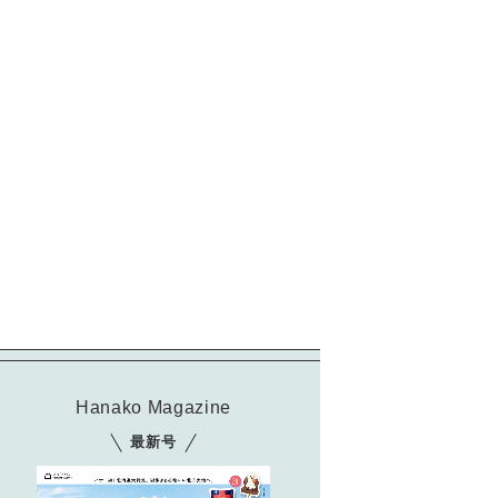
Hanako Magazine
最新号