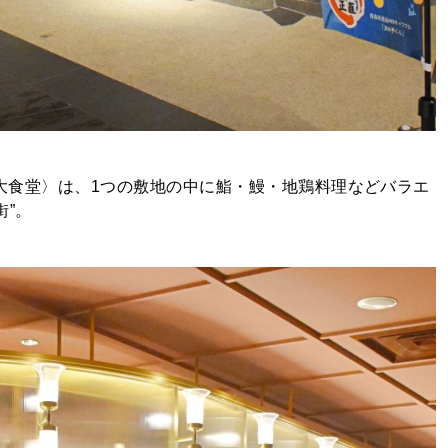
〈銀座大食堂〉は、1つの敷地の中に鮨・鰻・地鶏料理などバラエ
街”。