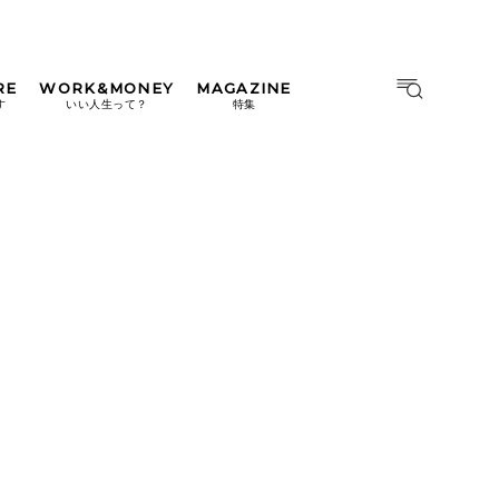
RE
WORK&MONEY
MAGAZINE
MAGAZINE
MOOK
す
いい人生って？
特集
2026年9月号「北海道 おいし
く遊ぶ、夏のご褒美旅。」
2026年8月号『お茶の時間で
す。』
日本橋
#中目黒
#吉祥寺
#横浜
2026年7月号「鎌倉 ローカル
が 教えてくれた 本当の歩き
方。」
2026年6月号「大銀座 トレン
ドが生まれる 新しい一流店
へ。」
2026年5月号「“大好き”に出
会いに。韓国」
2026年4月号「未来をつくる、