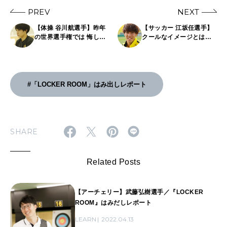
PREV
NEXT
【体操 谷川航選手】昨年
【サッカー 江坂任選手】
の世界選手権では 悔しさ
クールなイメージとは真
と手応えの両方を感じ
逆のフレンドリーさに
た。
ギャップ萌え!?
#「LOCKER ROOM」はみ出しレポート
SHARE
Related Posts
【アーチェリー】武藤弘樹選手／『LOCKER
ROOM』はみだしレポート
LEARN
2022.04.13