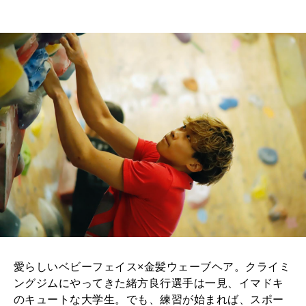
MAGAZINE
特集
2026年9月号「北海道 おいしく遊ぶ、夏のご褒美旅。」
2026年8月号『お茶の時間です。』
MAGAZINE
MOOK
2026年7月号「鎌倉 ローカルが 教えてくれた 本当の歩き方。」
2026年6月号「大銀座 トレンドが生まれる 新しい一流店へ。」
FOLLOW US!
2026年5月号「“大好き”に出会いに。韓国」
2026年4月号「未来をつくる、学びの教科書。」
愛らしいベビーフェイス×金髪ウェーブヘア。クライミ
ングジムにやってきた緒方良行選手は一見、イマドキ
2026年3月号「スイーツ予想図 2026」
のキュートな大学生。でも、練習が始まれば、スポー