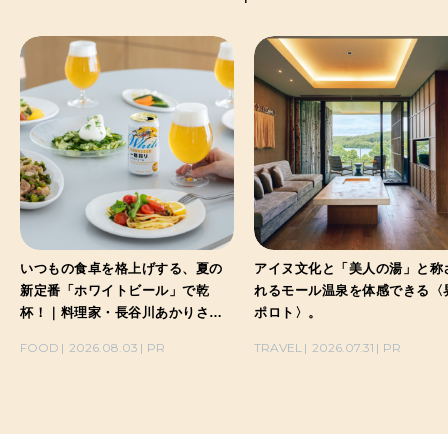
いつもの食卓を格上げする、夏の
アイヌ文化と「美人の湯」と称
新定番「ホワイトビール」で乾
れるモール温泉を体感できる〈
杯！｜料理家・長谷川あかりさん
ポロト〉。
の気取らないおもてなし。
FOOD
2026.08.03
PR
TRAVEL
2026.07.31
PR