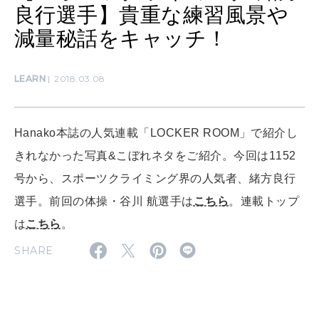
良行選手】貴重な練習風景や
LEARN
算命学がわかる今月のあなた
知る、考える
減量秘話をキャッチ！
LEARN
2018.03.08
MAMA
ママもいろいろ
Hanako本誌の人気連載「LOCKER ROOM」で紹介し
きれなかった写真&こぼれネタをご紹介。今回は1152
SUSTAINABLE
わたしができること
号から、スポーツクライミング界の人気者、緒方良行
選手。前回の体操・谷川 航選手は
こちら
。連載トップ
は
こちら
。
CULTURE
自分を耕す
SHARE
WORK&MONEY
いい人生って？