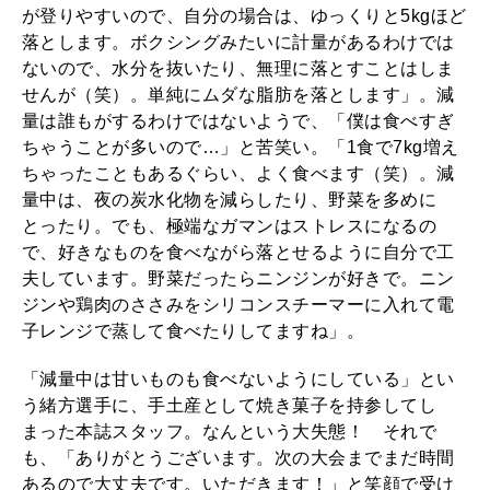
が登りやすいので、自分の場合は、ゆっくりと5kgほど
落とします。ボクシングみたいに計量があるわけでは
ないので、水分を抜いたり、無理に落とすことはしま
せんが（笑）。単純にムダな脂肪を落とします」。減
量は誰もがするわけではないようで、「僕は食べすぎ
ちゃうことが多いので…」と苦笑い。「1食で7kg増え
ちゃったこともあるぐらい、よく食べます（笑）。減
量中は、夜の炭水化物を減らしたり、野菜を多めに
とったり。でも、極端なガマンはストレスになるの
で、好きなものを食べながら落とせるように自分で工
夫しています。野菜だったらニンジンが好きで。ニン
ジンや鶏肉のささみをシリコンスチーマーに入れて電
子レンジで蒸して食べたりしてますね」。
「減量中は甘いものも食べないようにしている」とい
う緒方選手に、手土産として焼き菓子を持参してし
まった本誌スタッフ。なんという大失態！ それで
も、「ありがとうございます。次の大会までまだ時間
あるので大丈夫です。いただきます！」と笑顔で受け