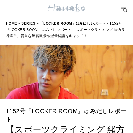
FOOD
HOME
>
SERIES
>
「LOCKER ROOM」はみ出しレポート
> 1152号
おいしい
『LOCKER ROOM』はみだしレポート 【スポーツクライミング 緒方良
行選手】貴重な練習風景や減量秘話をキャッチ！
TRAVEL
どこ行く？
FORTUNE
明日のわたし
[12星座別] Weekly Holoscope
HEALTH
1152号『LOCKER ROOM』はみだしレポー
[12星座別] Monthly Love Holoscope
自分にやさしく
ト
【スポーツクライミング 緒方
女神まり愛のタロットメッセージ