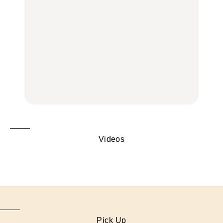
100%」～第141回～
旅。』
ばほか
LEARN
FOOD
【2026年最新】横浜の絶
【2026年最新】横浜の絶
No.1259『北海道 おいし
品ランチ29選｜横浜駅周
品ランチ29選｜横浜駅周
く遊ぶ、夏のご褒美
辺、みなとみらい、横浜
辺、みなとみらい、横浜
旅。』
中華街、和食、洋食ほか
中華街、和食、洋食ほか
FOOD
FOOD
Videos
Pick Up