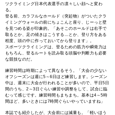
ツクライミング日本代表選手の凛々しい顔へと変わ
2026年2月号「良運を掴む 新・開運術。」
る。
登る前、カラフルなホールド（突起物）がついたクラ
2026年1月号「猫がいれば、幸せ」
イミングウォールの前にちょこんと座り、じーっと壁
を見つめる姿が印象的。「あそこのホールドは右手で
2025年12月号「お酒の新常識。」
取るとか、足の傾きはこうする…とか、登り方をある
程度、頭の中に作っておいてから登ります」。
スポーツクライミングは、登るための筋力や瞬発力は
もちろん、登るルートを読み取る頭脳や判断力も必要
な競技なのだ。
練習時間は時期によって異なるそう。「大会の少ない
オフシーズンは週に5～6日ほど練習します。シーズン
中は、週末に大会が行われることが多いので、平日5日
間のうち、2～3日ぐらい練習や調整をして、試合に臨
むって感じです。練習時間もまちまち。基本は4～5時
間ほど、多いときには7時間ぐらいやっていますね」
本誌でも紹介したが、大会前には減量も。「軽いほう