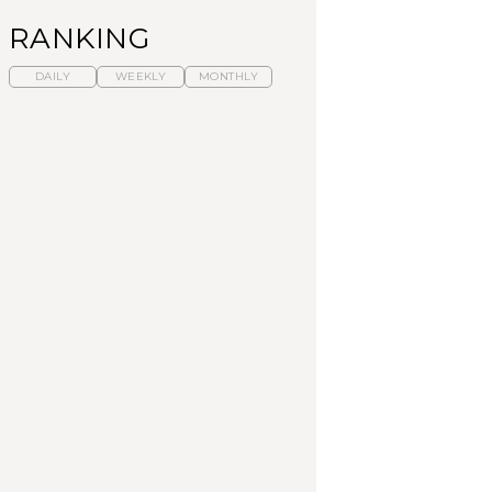
RANKING
DAILY
WEEKLY
MONTHLY
暑いから食べたくな
【東京近郊】日帰りひ
「来たぞ、トイトレ」|
る。わざわざ行きたい
とり旅スポット5選｜館
弘中綾香の「純度
ラーメン13選｜プロが
山、前橋、日光など
100%」～第141回～
選ぶベスト3、大井町の
人気店、ご当地ラーメ
TRAVEL
LEARN
FOOD
ン
No.1259『北海道 おい
No.1259『北海道 おい
【あんこ】一度は食べ
しく遊ぶ、夏のご褒美
しく遊ぶ、夏のご褒美
たい名店13選｜どら焼
旅。』
旅。』
き・おはぎほか
FOOD
いつもの食卓を格上げ
【東京近郊】日帰りひ
「来たぞ、トイトレ」|
する、夏の新定番「ホ
とり旅スポット5選｜館
弘中綾香の「純度
ワイトビール」で乾
山、前橋、日光など
100%」～第141回～
杯！｜料理家・長谷川
あかりさんの気取らな