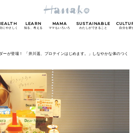
HEALTH
LEARN
MAMA
SUSTAINABLE
CULTU
分にやさしく
知る、考える
ママもいろいろ
わたしができること
自分を耕
POPULAR TAGS
ダーが登場！ 「井川遥、プロテインはじめます。」しなやかな体のつく
#カフェ
#朝ごはん
#開運
#東京駅
#銀座
#
り
FOLLOW US!