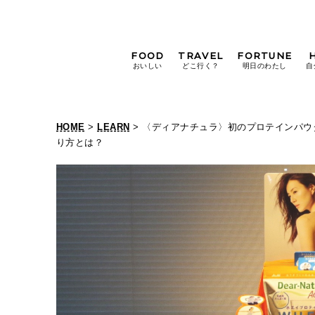
FOOD
TRAVEL
FORTUNE
おいしい
どこ行く？
明日のわたし
自
[12星座別] Weekly
Holoscope
HOME
>
LEARN
> 〈ディアナチュラ〉初のプロテインパウ
[12星座別] Monthly
り方とは？
Holoscope
#手土産
#シュークリーム
#パン
女神まり愛の
タロットメッセージ
#京都
[算命学] 星読みハナコの月巡