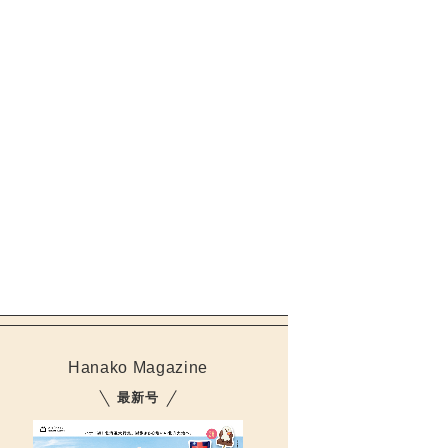
Hanako Magazine
最新号