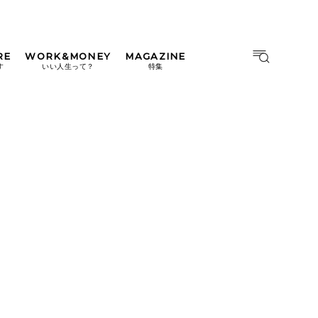
RE
WORK&MONEY
MAGAZINE
MAGAZINE
MOOK
す
いい人生って？
特集
2026年9月号「北海道 おいし
く遊ぶ、夏のご褒美旅。」
2026年8月号『お茶の時間で
す。』
日本橋
#中目黒
#吉祥寺
#横浜
2026年7月号「鎌倉 ローカル
が 教えてくれた 本当の歩き
方。」
2026年6月号「大銀座 トレン
ドが生まれる 新しい一流店
へ。」
2026年5月号「“大好き”に出
会いに。韓国」
2026年4月号「未来をつくる、