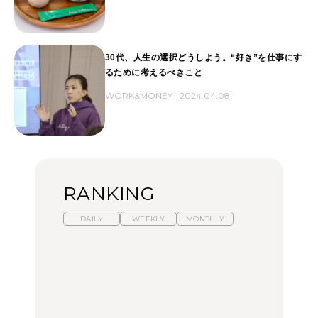
30代、人生の選択どうしよう。“好き”を仕事にす
るために考えるべきこと
WORK&MONEY
2024.04.08
RANKING
DAILY
WEEKLY
MONTHLY
【福島】わざわざ食べに
暑いから食べたくなる。
「来たぞ、トイトレ」|
行きたいご当地グルメ23
わざわざ行きたいラーメ
弘中綾香の「純度
選｜ラーメン、餃子、そ
ン13選｜プロが選ぶベス
100%」～第141回～
ばほか
ト3、大井町の人気店、
ご当地ラーメン