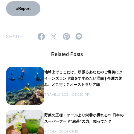
#Report
SHARE
Related Posts
地球上でここだけ。頑張るあなたのご褒美にク
イーンズランド旅をすすめたい理由 | 今度の休
み、どこ行く? オーストラリア編
TRAVEL
2024.06.26
PR
野菜の王様・ケールより栄養が摂れる!? 日本の
スーパーフード“緑茶”の力、知ってた？
FOOD
2024.06.12