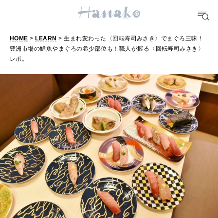
[12星座別] Weekly Holoscope
HEALTH
[12星座別] Monthly Love Holoscope
自分にやさしく
HOME
>
LEARN
> 生まれ変わった〈回転寿司みさき〉でまぐろ三昧！
豊洲市場の鮮魚やまぐろの希少部位も！職人が握る〈回転寿司みさき〉
女神まり愛のタロットメッセージ
レポ。
LEARN
算命学がわかる今月のあなた
知る、考える
MAMA
ママもいろいろ
SUSTAINABLE
わたしができること
CULTURE