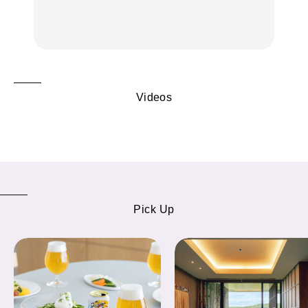
の気取らないおもてな
FOOD
FOOD | PR
FOOD
し。
Videos
Pick Up