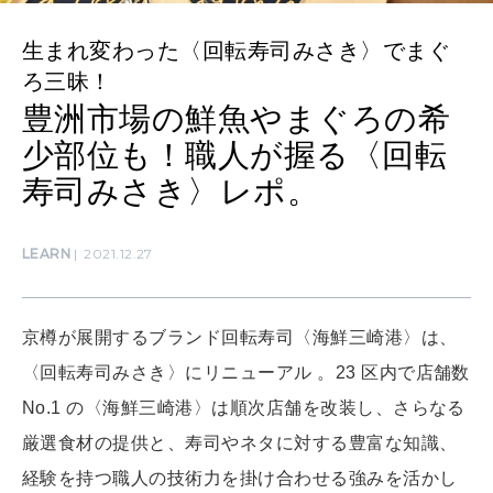
自分を耕す
生まれ変わった〈回転寿司みさき〉でまぐ
ろ三昧！
WORK&MONEY
豊洲市場の鮮魚やまぐろの希
いい人生って？
少部位も！職人が握る〈回転
寿司みさき〉レポ。
MAGAZINE
特集
LEARN
2021.12.27
2026年9月号「北海道 おいしく遊ぶ、夏のご褒美旅。」
京樽が展開するブランド回転寿司〈海鮮三崎港〉は、
2026年8月号『お茶の時間です。』
〈回転寿司みさき〉にリニューアル 。23 区内で店舗数
MAGAZINE
MOOK
2026年7月号「鎌倉 ローカルが 教えてくれた 本当の歩き方。」
No.1 の〈海鮮三崎港〉は順次店舗を改装し、さらなる
厳選食材の提供と、寿司やネタに対する豊富な知識、
2026年6月号「大銀座 トレンドが生まれる 新しい一流店へ。」
経験を持つ職人の技術力を掛け合わせる強みを活かし
FOLLOW US!