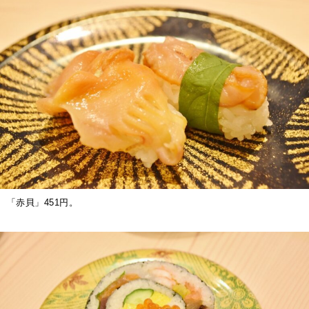
「赤貝」451円。