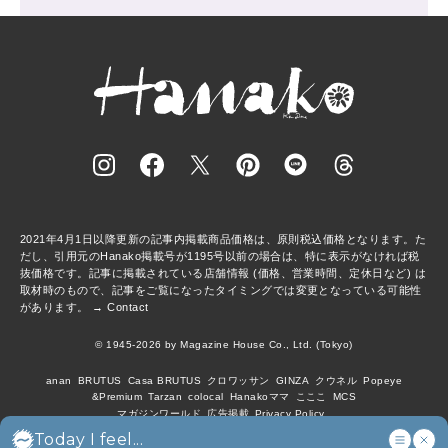
2021年4月1日以降更新の記事内掲載商品価格は、原則税込価格となります。た
だし、引用元のHanako掲載号が1195号以前の場合は、特に表示がなければ税
抜価格です。記事に掲載されている店舗情報 (価格、営業時間、定休日など) は
取材時のもので、記事をご覧になったタイミングでは変更となっている可能性
があります。 →
Contact
© 1945-2026 by Magazine House Co., Ltd. (Tokyo)
anan
BRUTUS
Casa BRUTUS
クロワッサン
GINZA
クウネル
Popeye
&Premium
Tarzan
colocal
Hanakoママ
こここ
MCS
マガジンワールド
広告掲載
Privacy Policy
Today I feel...