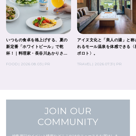
いつもの食卓を格上げする、夏の
アイヌ文化と「美人の湯」と称
新定番「ホワイトビール」で乾
れるモール温泉を体感できる〈
杯！｜料理家・長谷川あかりさん
ポロト〉。
の気取らないおもてなし。
FOOD
2026.08.03
PR
TRAVEL
2026.07.31
PR
JOIN OUR
COMMUNITY