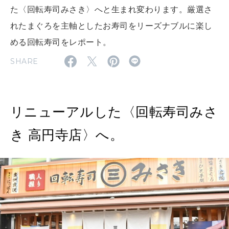
2026年5月号「“大好き”に出会いに。韓国」
た〈回転寿司みさき〉へと生まれ変わります。厳選さ
れたまぐろを主軸としたお寿司をリーズナブルに楽し
2026年4月号「未来をつくる、学びの教科書。」
める回転寿司をレポート。
2026年3月号「スイーツ予想図 2026」
SHARE
2026年2月号「良運を掴む 新・開運術。」
2026年1月号「猫がいれば、幸せ」
リニューアルした〈回転寿司みさ
2025年12月号「お酒の新常識。」
き 高円寺店〉へ。