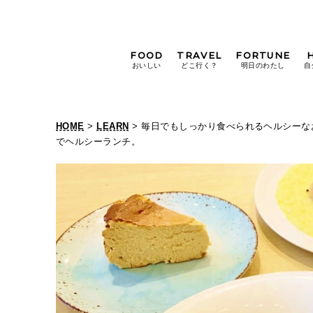
FOOD
TRAVEL
FORTUNE
おいしい
どこ行く？
明日のわたし
自
[12星座別] Weekly
Holoscope
HOME
>
LEARN
> 毎日でもしっかり食べられるヘルシーなお
[12星座別] Monthly
でヘルシーランチ。
Holoscope
#手土産
#シュークリーム
#パン
女神まり愛の
タロットメッセージ
#京都
[算命学] 星読みハナコの月巡