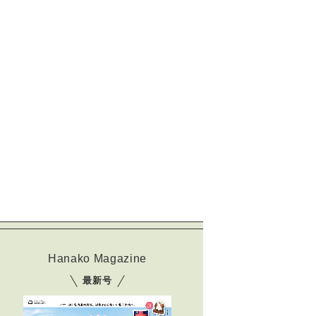
Hanako Magazine
最新号