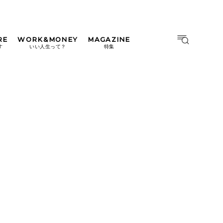
RE
WORK&MONEY
MAGAZINE
MAGAZINE
MOOK
す
いい人生って？
特集
2026年9月号「北海道 おいし
く遊ぶ、夏のご褒美旅。」
2026年8月号『お茶の時間で
す。』
日本橋
#中目黒
#吉祥寺
#横浜
2026年7月号「鎌倉 ローカル
が 教えてくれた 本当の歩き
方。」
2026年6月号「大銀座 トレン
ドが生まれる 新しい一流店
へ。」
2026年5月号「“大好き”に出
会いに。韓国」
2026年4月号「未来をつくる、