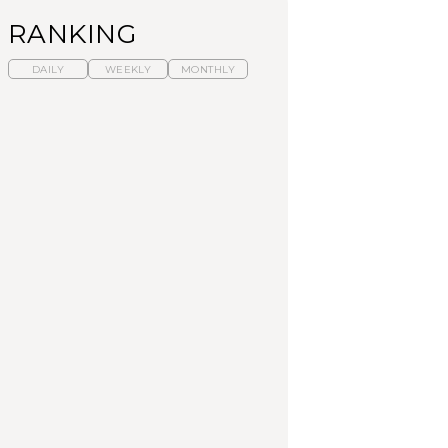
RANKING
DAILY
WEEKLY
MONTHLY
【福島】わざわざ食べ
暑いから食べたくな
「来たぞ、トイトレ」|
に行きたいご当地グル
る。わざわざ行きたい
弘中綾香の「純度
メ23選｜ラーメン、餃
ラーメン13選｜プロが
100%」～第141回～
子、そばほか
選ぶベスト3、大井町の
人気店、ご当地ラーメ
FOOD
LEARN
FOOD
ン
カウンター席もあるので仕事帰りにフラッと寄ってもいいかも。
【東京近郊】日帰りひ
【東京近郊】日帰りひ
【あんこ】一度は食べ
とり旅スポット5選｜館
とり旅スポット5選｜館
たい名店13選｜どら焼
山、前橋、日光など
山、前橋、日光など
き・おはぎほか
TRAVEL
TRAVEL
FOOD
【福島】わざわざ食べ
「来たぞ、トイトレ」|
「来たぞ、トイトレ」|
に行きたいご当地グル
弘中綾香の「純度
弘中綾香の「純度
メ23選｜ラーメン、餃
100%」～第141回～
100%」～第141回～
子、そばほか