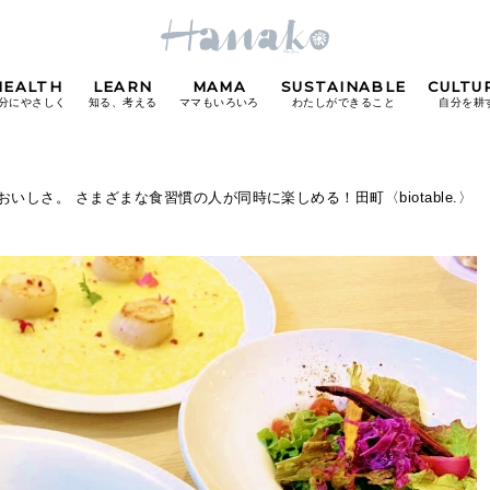
HEALTH
LEARN
MAMA
SUSTAINABLE
CULTU
分にやさしく
知る、考える
ママもいろいろ
わたしができること
自分を耕
POPULAR TAGS
いしさ。 さまざまな食習慣の人が同時に楽しめる！田町〈biotable.〉
#カフェ
#朝ごはん
#開運
#東京駅
#銀座
#
り
FOLLOW US!